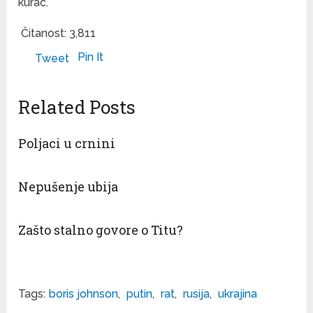
kurac.
Čitanost:
3,811
Pin It
Tweet
Related Posts
Poljaci u crnini
Nepušenje ubija
Zašto stalno govore o Titu?
Tags:
boris johnson
,
putin
,
rat
,
rusija
,
ukrajina