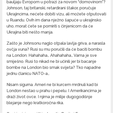
bauljaju Evropom u potrazi za novom “domovinom”?
Johnson, taj britanski, retardirani štakor, poručuje
Ukrajincima, nećete dobiti vizu, ali možete otputovati
u Ruandu. Ovih im dana nježno šapuće u ukrajinsko
uho, morat ćete se pomiriti s činjenicom da će
Ukrajina biti nešto manja.
Zašto je Johnsonu naglo otpala lavlja griva, a narasla
ovčja vuna? Rusi su mu poručili da će baciti bombu
na London. Hahahaha… Ahahahaha… Vama je sve
smiješno. Rusi to nikad ne bi učinili jer bi bacanje
bombe na London bio smak svijeta? Tko napadne
jednu članicu NATO-a…
Nisam sigurna. Ameri ne bi kurcem mrdnuli kad bi
London nestao u prahu i pepelu. I Amerikancima je
draži život ovce. I njima je milije dugogodišnje
blejanje nego kratkoročna rika.