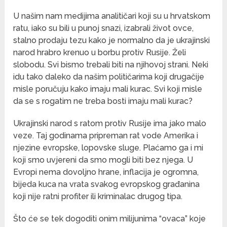
U našim nam medijima analitičari koji su u hrvatskom
ratu, iako su bili u punoj snazi, izabrali život ovce,
stalno prodaju tezu kako je normalno da je ukrajinski
narod hrabro krenuo u borbu protiv Rusije. Želi
slobodu. Svi bismo trebali biti na njihovoj strani. Neki
idu tako daleko da našim političarima koji drugačije
misle poručuju kako imaju mali kurac. Svi koji misle
da se s rogatim ne treba bosti imaju mali kurac?
Ukrajinski narod s ratom protiv Rusije ima jako malo
veze. Taj godinama pripreman rat vode Amerika i
njezine evropske, lopovske sluge. Plaćamo ga i mi
koji smo uvjereni da smo mogli biti bez njega. U
Evropi nema dovoljno hrane, inflacija je ogromna,
bijeda kuca na vrata svakog evropskog građanina
koji nije ratni profiter ili kriminalac drugog tipa.
Što će se tek dogoditi onim milijunima “ovaca” koje