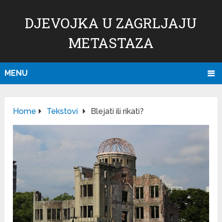
DJEVOJKA U ZAGRLJAJU
METASTAZA
MENU
Home
Tekstovi
Blejati ili rikati?