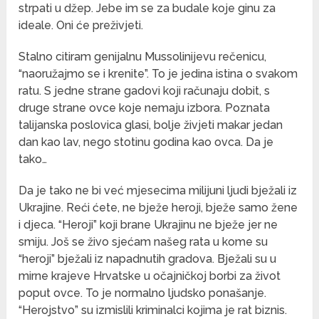
strpati u džep. Jebe im se za budale koje ginu za
ideale. Oni će preživjeti.
Stalno citiram genijalnu Mussolinijevu rečenicu,
“naoružajmo se i krenite”. To je jedina istina o svakom
ratu. S jedne strane gadovi koji računaju dobit, s
druge strane ovce koje nemaju izbora. Poznata
talijanska poslovica glasi, bolje živjeti makar jedan
dan kao lav, nego stotinu godina kao ovca. Da je
tako…
Da je tako ne bi već mjesecima milijuni ljudi bježali iz
Ukrajine. Reći ćete, ne bježe heroji, bježe samo žene
i djeca. “Heroji” koji brane Ukrajinu ne bježe jer ne
smiju. Još se živo sjećam našeg rata u kome su
“heroji” bježali iz napadnutih gradova. Bježali su u
mirne krajeve Hrvatske u očajničkoj borbi za život
poput ovce. To je normalno ljudsko ponašanje.
“Herojstvo” su izmislili kriminalci kojima je rat biznis.