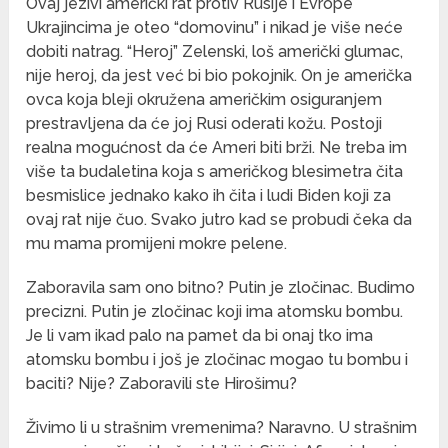
Ovaj jezivi američki rat protiv Rusije i Evrope
Ukrajincima je oteo “domovinu” i nikad je više neće
dobiti natrag. “Heroj” Zelenski, loš američki glumac,
nije heroj, da jest već bi bio pokojnik. On je američka
ovca koja bleji okružena američkim osiguranjem
prestravljena da će joj Rusi oderati kožu. Postoji
realna mogućnost da će Ameri biti brži. Ne treba im
više ta budaletina koja s američkog blesimetra čita
besmislice jednako kako ih čita i ludi Biden koji za
ovaj rat nije čuo. Svako jutro kad se probudi čeka da
mu mama promijeni mokre pelene.
Zaboravila sam ono bitno? Putin je zločinac. Budimo
precizni. Putin je zločinac koji ima atomsku bombu.
Je li vam ikad palo na pamet da bi onaj tko ima
atomsku bombu i još je zločinac mogao tu bombu i
baciti? Nije? Zaboravili ste Hirošimu?
Živimo li u strašnim vremenima? Naravno. U strašnim