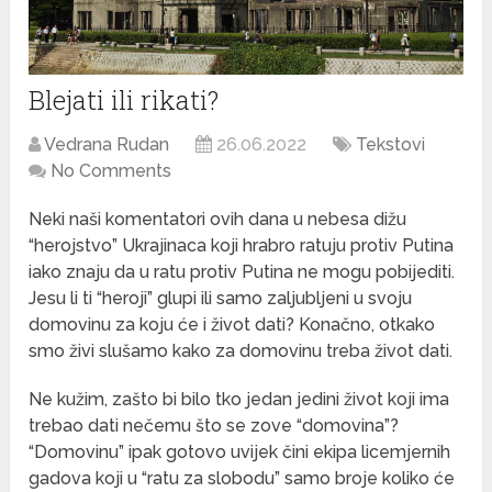
Blejati ili rikati?
Vedrana Rudan
26.06.2022
Tekstovi
No Comments
Neki naši komentatori ovih dana u nebesa dižu
“herojstvo” Ukrajinaca koji hrabro ratuju protiv Putina
iako znaju da u ratu protiv Putina ne mogu pobijediti.
Jesu li ti “heroji” glupi ili samo zaljubljeni u svoju
domovinu za koju će i život dati? Konačno, otkako
smo živi slušamo kako za domovinu treba život dati.
Ne kužim, zašto bi bilo tko jedan jedini život koji ima
trebao dati nečemu što se zove “domovina”?
“Domovinu” ipak gotovo uvijek čini ekipa licemjernih
gadova koji u “ratu za slobodu” samo broje koliko će