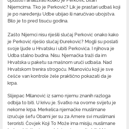
opustiti i analizirati koliko je Perković bitan
Nijemcima. Tko je Perković? Lik je prastari udbaš koji
je po naređenju Udbe ubijao ili naručivao ubojstva.
Bilo je to pred tisuću godina.
Zašto Nijemci nisu riješili slučaj Perković onako kako
je Perković riješio slučaj Đureković? Mogli su poslati
svoje ljude u Hrvatsku i ubiti Perkovića. I njihova je
Udba stalno budna. Nisu. Njemačka traži da im
Hrvatska u paketu sa mašnom uruči udbaša. Nad
Hrvatskom trenira strogoću. Milanoviću koji je sve
češće van kontrole žele praktično pokazati da je
krpa.
Slijepac Milanović iz samo njemu znanih razloga
odbija to biti. U krivu je. Svatko na ovome svijetu je
nekome krpa. Merkelica njemačke muslimane
izručuje šefu Obami jer su za Amere svi muslimani
teroristi. Čovjek Koji To Može ima misiju, nuslimane