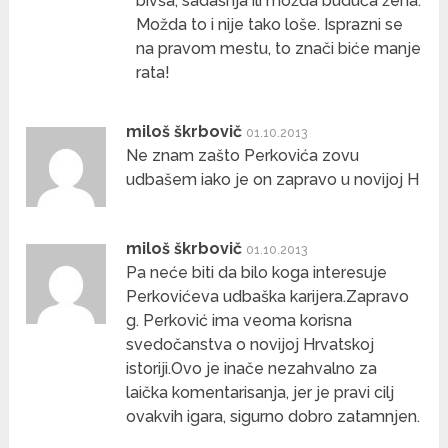
bivša, sadašnja ili možda buduća žena.
Možda to i nije tako loše. Isprazni se
na pravom mestu, to znači biće manje
rata!
miloš škrbovič
01.10.2013
Ne znam zašto Perkovića zovu
udbašem iako je on zapravo u novijoj H
miloš škrbovič
01.10.2013
Pa neće biti da bilo koga interesuje
Perkovićeva udbaška karijera.Zapravo
g. Perković ima veoma korisna
svedočanstva o novijoj Hrvatskoj
istoriji.Ovo je inače nezahvalno za
laička komentarisanja, jer je pravi cilj
ovakvih igara, sigurno dobro zatamnjen.