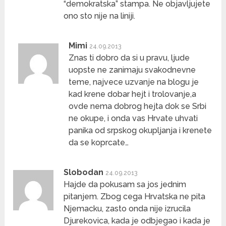
“demokratska” stampa. Ne objavljujete
ono sto nije na liniji.
Mimi
24.09.2013
Znas ti dobro da si u pravu, ljude
uopste ne zanimaju svakodnevne
teme, najvece uzvanje na blogu je
kad krene dobar hejt i trolovanje,a
ovde nema dobrog hejta dok se Srbi
ne okupe, i onda vas Hrvate uhvati
panika od srpskog okupljanja i krenete
da se koprcate…
Slobodan
24.09.2013
Hajde da pokusam sa jos jednim
pitanjem. Zbog cega Hrvatska ne pita
Njemacku, zasto onda nije izrucila
Djurekovica, kada je odbjegao i kada je