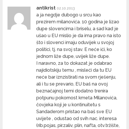
antikrist
02.10.2013
a ja negdje dubogo u srcu kao
prezirem milanovića. 10 godina je lizao
dupe slovencima i briselu, a sad kad je
ušao u EU mislio je da ima pravo na isto
što i slovenci imaju oduvijek u svojoj
politici, tj. na svoj stav. E neće ići, ko
jednom liže dupe, uvijek liže dupe.
I naravno, za to dokazat je odabrao
najidiotskiju temu , misleći da tu EU
neće bar iznzistirati na svom rješenju,
ali i tu se prevario, EU baš na ovoj
beznačajnoj temi dodatno trenira
potpunu pokornost kmeta Milanovića,
čovjeka koji je u kontinuitetu s
Sandaderom pristao na baš sve EU
uvijete , odustao od svih nac. interesa
(rib.pojas, pir.zaliv, plin, nafta, otv.tržište,