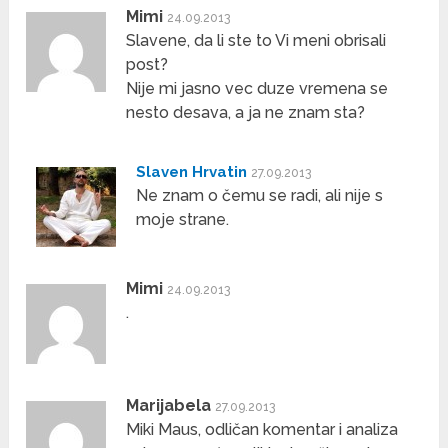
Mimi
24.09.2013
Slavene, da li ste to Vi meni obrisali
post?
Nije mi jasno vec duze vremena se
nesto desava, a ja ne znam sta?
Slaven Hrvatin
27.09.2013
Ne znam o čemu se radi, ali nije s
moje strane.
Mimi
24.09.2013
.
Marijabela
27.09.2013
Miki Maus, odličan komentar i analiza