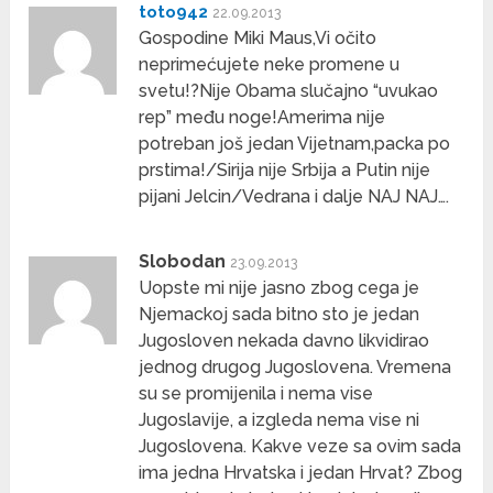
toto942
22.09.2013
Gospodine Miki Maus,Vi očito
neprimećujete neke promene u
svetu!?Nije Obama slučajno “uvukao
rep” među noge!Amerima nije
potreban još jedan Vijetnam,packa po
prstima!/Sirija nije Srbija a Putin nije
pijani Jelcin/Vedrana i dalje NAJ NAJ….
Slobodan
23.09.2013
Uopste mi nije jasno zbog cega je
Njemackoj sada bitno sto je jedan
Jugosloven nekada davno likvidirao
jednog drugog Jugoslovena. Vremena
su se promijenila i nema vise
Jugoslavije, a izgleda nema vise ni
Jugoslovena. Kakve veze sa ovim sada
ima jedna Hrvatska i jedan Hrvat? Zbog