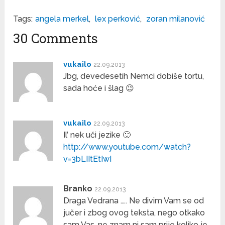
Tags:
angela merkel
,
lex perković
,
zoran milanović
30 Comments
vukailo
22.09.2013
Jbg, devedesetih Nemci dobiše tortu,
sada hoće i šlag 😉
vukailo
22.09.2013
Il’ nek uči jezike 🙂
http://www.youtube.com/watch?
v=3bLIItEtIwI
Branko
22.09.2013
Draga Vedrana ….. Ne divim Vam se od
jučer i zbog ovog teksta, nego otkako
sam Vas, ne znam ni sam prije koliko je