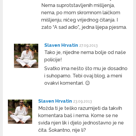
Nema suprotstavljenih mišljenja,
nema, po mom skromnom laičkom
mišljenju, ničeg vrijednog čitanja. I
zato “A sad adio”,, jedna lijepa pjesma.
Slaven Hrvatin
27.09.2013
Tako je, nijedne nema bolje od naše
policije!
Svatko ima nešto što mu je dosadno
i suhoparno. Tebi ovaj blog, a meni
ovakvi komentari. 😉
Slaven Hrvatin
23.09.2013
Možda ti je teško razumijeti da takvih
komentara baš i nema. Kome se ne
sviđa njen lik i djelo jednostavno je ne
čita. Šokantno, nije li?