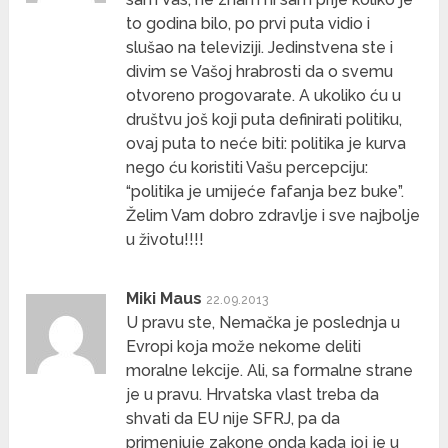
to godina bilo, po prvi puta vidio i
slušao na televiziji. Jedinstvena ste i
divim se Vašoj hrabrosti da o svemu
otvoreno progovarate. A ukoliko ću u
društvu još koji puta definirati politiku,
ovaj puta to neće biti: politika je kurva
nego ću koristiti Vašu percepciju:
“politika je umijeće fafanja bez buke”.
Želim Vam dobro zdravlje i sve najbolje
u životu!!!!
Miki Maus
22.09.2013
U pravu ste, Nemačka je poslednja u
Evropi koja može nekome deliti
moralne lekcije. Ali, sa formalne strane
je u pravu. Hrvatska vlast treba da
shvati da EU nije SFRJ, pa da
primenjuje zakone onda kada joj je u