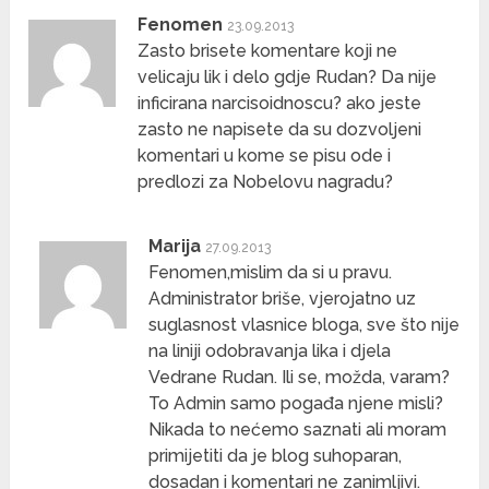
Fenomen
23.09.2013
Zasto brisete komentare koji ne
velicaju lik i delo gdje Rudan? Da nije
inficirana narcisoidnoscu? ako jeste
zasto ne napisete da su dozvoljeni
komentari u kome se pisu ode i
predlozi za Nobelovu nagradu?
Marija
27.09.2013
Fenomen,mislim da si u pravu.
Administrator briše, vjerojatno uz
suglasnost vlasnice bloga, sve što nije
na liniji odobravanja lika i djela
Vedrane Rudan. Ili se, možda, varam?
To Admin samo pogađa njene misli?
Nikada to nećemo saznati ali moram
primijetiti da je blog suhoparan,
dosadan i komentari ne zanimljivi.