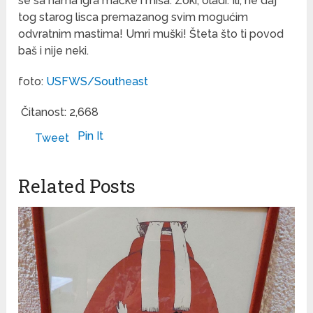
se sa nama igra mačke i miša. Zoki, oladi. Ili, ne daj
tog starog lisca premazanog svim mogućim
odvratnim mastima! Umri muški! Šteta što ti povod
baš i nije neki.
foto:
USFWS/Southeast
Čitanost:
2,668
Pin It
Tweet
Related Posts