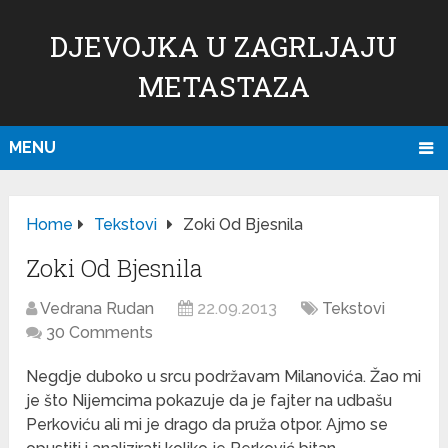
DJEVOJKA U ZAGRLJAJU
METASTAZA
MENU
Home
Tekstovi
Zoki Od Bjesnila
Zoki Od Bjesnila
Vedrana Rudan
22.09.2013
Tekstovi
30 Comments
Negdje duboko u srcu podržavam Milanovića. Žao mi
je što Nijemcima pokazuje da je fajter na udbašu
Perkoviću ali mi je drago da pruža otpor. Ajmo se