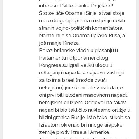
interesu. Dakle, danke Dojčland!
Što se tiče Obame i Sirije, stvari stoje
malo drugačije prema mišljenju nekih
stranih vojno-političkih komentatora.
Naime, nije se Obama uplašio Rusa, a
još manje Kineza.
Poraz britanske vlade u glasanju u
Parlamentu i otpor američkog
Kongresa su igrali veliku ulogu u
odlaganju napada, a najveću zaslugu
za to ima Izrael (možda zvuči
nelogično) jer su oni bili svesni da će
oni prvi biti izloženi masovnom napadu
hemijskim oružjem. Odgovor na takav
napad bi bio taktičko nuklearno oružje u
blizini granica Rusije. Isto tako, sukob sa
Izraelom okrenuo bi mnoge arapske
zemlje protiv Izraela i Amerike.