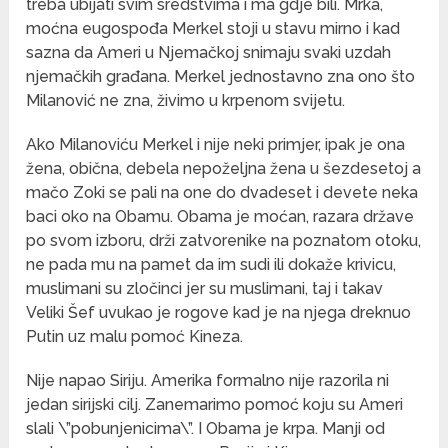
treba ubijati svim sredstvima i ma gdje bili. Mrka,
moćna eugospođa Merkel stoji u stavu mirno i kad
sazna da Ameri u Njemačkoj snimaju svaki uzdah
njemačkih građana. Merkel jednostavno zna ono što
Milanović ne zna, živimo u krpenom svijetu.
Ako Milanoviću Merkel i nije neki primjer, ipak je ona
žena, obična, debela nepoželjna žena u šezdesetoj a
mačo Zoki se pali na one do dvadeset i devete neka
baci oko na Obamu. Obama je moćan, razara države
po svom izboru, drži zatvorenike na poznatom otoku,
ne pada mu na pamet da im sudi ili dokaže krivicu,
muslimani su zločinci jer su muslimani, taj i takav
Veliki Šef uvukao je rogove kad je na njega dreknuo
Putin uz malu pomoć Kineza.
Nije napao Siriju. Amerika formalno nije razorila ni
jedan sirijski cilj. Zanemarimo pomoć koju su Ameri
slali \”pobunjenicima\”. I Obama je krpa. Manji od