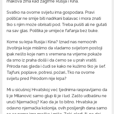
makova zrna kad zagrme Rusija i Kina.
Svatko na ovome svijetu ima gospodara. Pravi
političar ne smije biti nadrkani balavac i mora znati
tko s njim može obrisati pod. Treba pušiti ali ne gutati
na sav glas. Politika je umijeće fafanja bez buke.
Kome su krpa Rusija i Kina? Iznad nas nemoćnih
životinja koje mislimo da vladamo svijetom postoji
ipak nešto koje nam s vremena na vrijeme pokaže
da smo iz praha došli i da ćemo se u prah vratiti.
Priroda nas gleda i čudi se kako ne kužimo tko je šef.
Tajfuni, poplave, potresi, požari…Tko na ovome
svijetu pred Prirodom nije krpa?
Mi u sićušnoj Hrvatskoj već tjednima raspravljamo da
li je Milanović samo glup ili je i lud. Zašto udbašinu ne
uruči Njemačkoj? Kao da je to bitno. Hrvatska je
odavno njemačka kolonija, ovih posljenjih dana samo