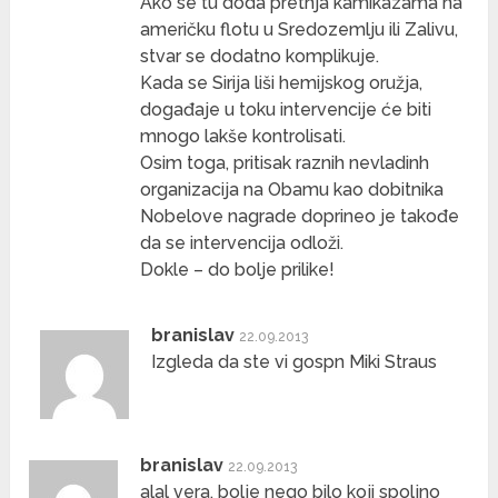
Ako se tu doda pretnja kamikazama na
američku flotu u Sredozemlju ili Zalivu,
stvar se dodatno komplikuje.
Kada se Sirija liši hemijskog oružja,
događaje u toku intervencije će biti
mnogo lakše kontrolisati.
Osim toga, pritisak raznih nevladinh
organizacija na Obamu kao dobitnika
Nobelove nagrade doprineo je takođe
da se intervencija odloži.
Dokle – do bolje prilike!
branislav
22.09.2013
Izgleda da ste vi gospn Miki Straus
branislav
22.09.2013
alal vera, bolje nego bilo koji spoljno