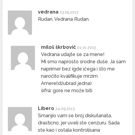
vedrana
23.09.2013
Rudan. Vedrana Rudan.
miloš škrbovič
01.10.2013
Vedrana udajte se za mene!
Mi smo naprosto srodne duše. Ja sam
naprimer bez igde ičega i što me
naročito kvalifikuje mrzim
Amere(džubrad jedna)
šifra: gore ne može biti
Libero
24.09.2013
Smanjio vam se broj diskutanata,
drasticno, jer uveli ste cenzuru. Sada
ste kao i ostala kontrolisana