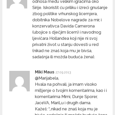
odnosa među velikim igračima oko
Sirije. Iskoristit ću priliku i izreći gnušanje
zbog politike vrhunskog licemjera,
dobitnika Nobelove nagrade za mir, i
konzervativca Davida Camerona
(ubojice s dječjim licem) i navodnog
ljevičara Hollandea koji nije ni svoj
privatni život u stanju dovesti u red
(nikad ne znaš koja mu je bivša,
sadašnja ili možda buduća žena).
Miki Maus
27.09.2013
@Marijabela,
Hvala na pohvali, ja imam visoko
mi[ljenje o tvojim komentarima, kao i i
komentarima Mimi, Dunje Sporer,
JaceVA, MariLu i drugih dama.
Kažeš: “…nikad ne znaš koja mu je