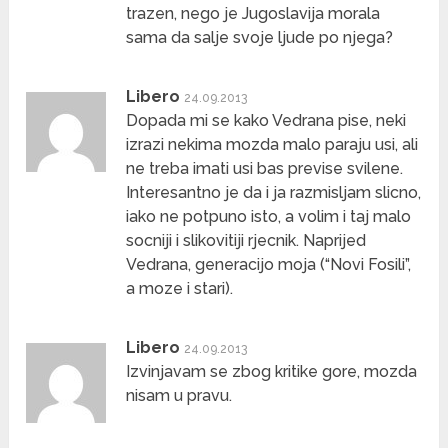
trazen, nego je Jugoslavija morala
sama da salje svoje ljude po njega?
Libero
24.09.2013
Dopada mi se kako Vedrana pise, neki
izrazi nekima mozda malo paraju usi, ali
ne treba imati usi bas previse svilene.
Interesantno je da i ja razmisljam slicno,
iako ne potpuno isto, a volim i taj malo
socniji i slikovitiji rjecnik. Naprijed
Vedrana, generacijo moja (“Novi Fosili”,
a moze i stari).
Libero
24.09.2013
Izvinjavam se zbog kritike gore, mozda
nisam u pravu.