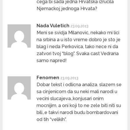
cega bi sada jedna Hrvatska izrucila
Njemackoj jednoga Hrvata?
Nada Vuletich
23.09.2013
Meni se svidja Milanovic, nekako mi lici
na srbina a u isto vreme dobro je sto je
blag i neda Perkovica, tako nece ni da
zatvori tvoj “blog”. Svaka cast Vedrana
samo napred!
Fenomen
23.09.2013
Dobar tekst i odlicna analiza. slazem se
sa cinjenicom da su neki mali narodi u
vecini slucajeva…konjusari onim
mocnijim. a oni koji to ne zele biti niti su
bili…e takvi narodi budu bombardovani
od tih “velikih”.