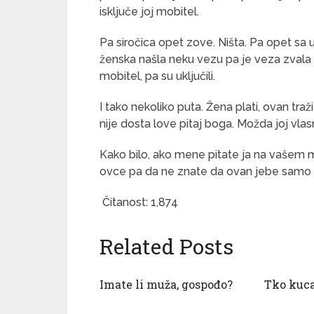
isključe joj mobitel.
Pa siročica opet zove. Ništa. Pa opet sa
ženska našla neku vezu pa je veza zvala v
mobitel, pa su uključili.
I tako nekoliko puta. Žena plati, ovan traži
nije dosta love pitaj boga. Možda joj vla
Kako bilo, ako mene pitate ja na vašem m
ovce pa da ne znate da ovan jebe samo
Čitanost:
1,874
Related Posts
Imate li muža, gospođo?
Tko kuc