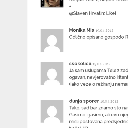
+
@Slaven Hrvatin: Like!
Monika Mia
19.04.2012
Odlično opisano gospođo 
ssokolica
19.04.2012
Ja sam uslugama Tele2 zadovo
ogavan, nevjerovatno iritant
(iako veze o režiranju nema
dunja sporer
19.04.2012
Tako, sad bar znamo sto na
Gasimo, gasimo, ali evo nj
misli postovana predsjednica 