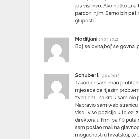
još viši nivo. Ako netko zna
pardon, njim. Samo bih pet m
gluposti.
Modiljani
19.04.2012
Boj’ se ovna,boj’ se govna…
Schubert
19.04.2012
Takodjer sam imao problema 
mjeseca da rijesim problem
zvanjem… na kraju sam bio p
Napravio sam web stranicu t
vise i vise pozicije u tele2
direktora u firmi pa 50 puta
sam poslao mail na glavnog
mogucnosti u hrvatskoj, te 