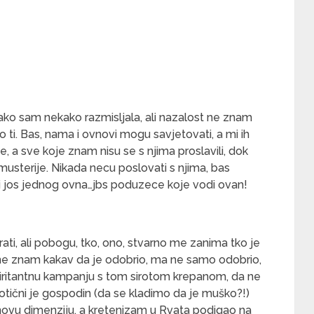
ako sam nekako razmisljala, ali nazalost ne znam
ao ti. Bas, nama i ovnovi mogu savjetovati, a mi ih
, a sve koje znam nisu se s njima proslavili, dok
e musterije. Nikada necu poslovati s njima, bas
i jos jednog ovna…jbs poduzece koje vodi ovan!
ti, ali pobogu, tko, ono, stvarno me zanima tko je
 ili ne znam kakav da je odobrio, ma ne samo odobrio,
 iritantnu kampanju s tom sirotom krepanom, da ne
tični je gospodin (da se kladimo da je muško?!)
novu dimenziju, a kretenizam u Rvata podigao na