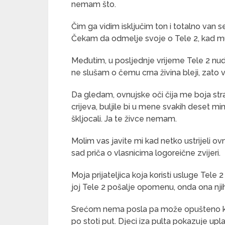
nemam što.
Čim ga vidim isključim ton i totalno van 
Čekam da odmelje svoje o Tele 2, kad m
Međutim, u posljednje vrijeme Tele 2 nu
ne slušam o čemu crna živina bleji, zato 
Da gledam, ovnujske oči čija me boja str
crijeva, buljile bi u mene svakih deset minut
škljocali. Ja te živce nemam.
Molim vas javite mi kad netko ustrijeli ov
sad priča o vlasnicima logoreične zvijeri.
Moja prijateljica koja koristi usluge Tele 
joj Tele 2 pošalje opomenu, onda ona njih
Srećom nema posla pa može opušteno krenu
po stoti put. Djeci iza pulta pokazuje upl