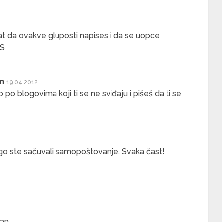
at da ovakve gluposti napises i da se uopce
:S
in
19.04.2012
lo po blogovima koji ti se ne sviđaju i pišeš da ti se
ego ste sačuvali samopoštovanje. Svaka čast!
tan…