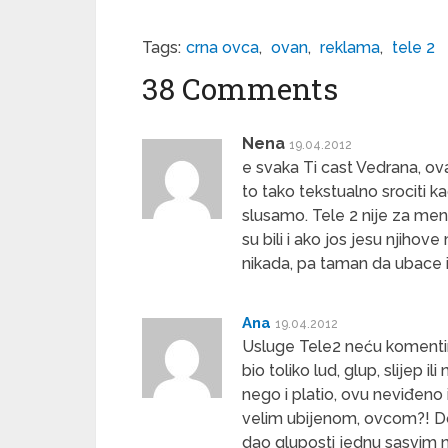
Tags:
crna ovca
,
ovan
,
reklama
,
tele 2
38 Comments
Nena
19.04.2012
e svaka Ti cast Vedrana, ov
to tako tekstualno srociti k
slusamo. Tele 2 nije za mene
su bili i ako jos jesu njihov
nikada, pa taman da ubace 
Ana
19.04.2012
Usluge Tele2 neću komentira
bio toliko lud, glup, slijep
nego i platio, ovu neviđeno
velim ubijenom, ovcom?! Do
dao gluposti jednu sasvim 