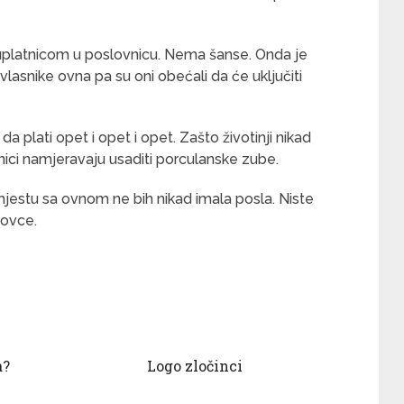
 uplatnicom u poslovnicu. Nema šanse. Onda je
lasnike ovna pa su oni obećali da će uključiti
 da plati opet i opet i opet. Zašto životinji nikad
snici namjeravaju usaditi porculanske zube.
jestu sa ovnom ne bih nikad imala posla. Niste
 ovce.
a?
Logo zločinci