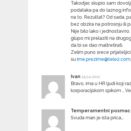
Takodjer, skupio sam dovol
podataka pa do laznog infor
na to. Rezultat? Od sada, p
bez obzira na potrosnju ili 
Nije bilo lako i jednostavno
glupo mi prelaziti na drugo
da bi se dao maltretirati.
Zelim puno srece prijateljici
su
ime.prezime@tele2.com
Ivan
19.04.2012
Bravo, ima u HR ljudi koji
korporacijskom spikom … V
Temperamentni posmac
Svuda man je ista prica….