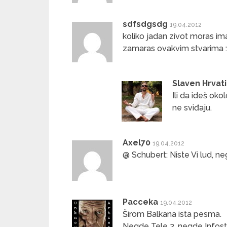
sdfsdgsdg
19.04.2012
koliko jadan zivot moras im
zamaras ovakvim stvarima 
Slaven Hrvat
Ili da ideš oko
ne sviđaju.
Axel70
19.04.2012
@ Schubert: Niste Vi lud, n
Pacceka
19.04.2012
Širom Balkana ista pesma.
Negde Tele 2, negde Infos