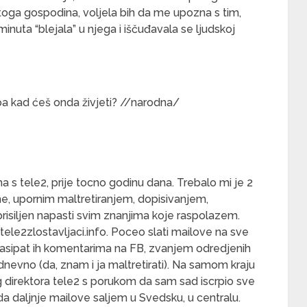
 toga gospodina, voljela bih da me upozna s tim,
inuta “blejala” u njega i iščuđavala se ljudskoj
pa kad ćeš onda živjeti? //narodna/
s tele2, prije tocno godinu dana. Trebalo mi je 2
e, upornim maltretiranjem, dopisivanjem,
risiljen napasti svim znanjima koje raspolazem.
ele2zlostavljaci.info. Poceo slati mailove na sve
, zasipat ih komentarima na FB, zvanjem odredjenih
 dnevno (da, znam i ja maltretirati). Na samom kraju
 direktora tele2 s porukom da sam sad iscrpio sve
da daljnje mailove saljem u Svedsku, u centralu.