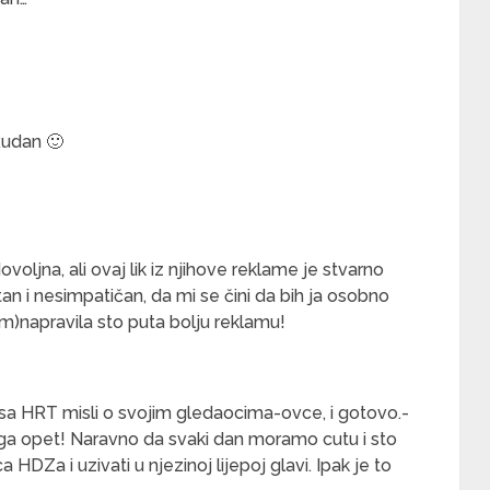
Rudan 🙂
ljna, ali ovaj lik iz njihove reklame je stvarno
an i nesimpatičan, da mi se čini da bih ja osobno
m)napravila sto puta bolju reklamu!
sa HRT misli o svojim gledaocima-ovce, i gotovo.-
ega opet! Naravno da svaki dan moramo cutu i sto
HDZa i uzivati u njezinoj lijepoj glavi. Ipak je to