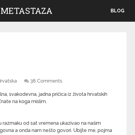
 METASTAZA
BLOG
rvatska
38 Comments
na, svakodevna, jadna pričica iz života hrvatskih
nate na koga mislim.
 u razmaku od sat vremena ukazivao na našim
govna a onda nam nešto govori. Ubijte me, pojma