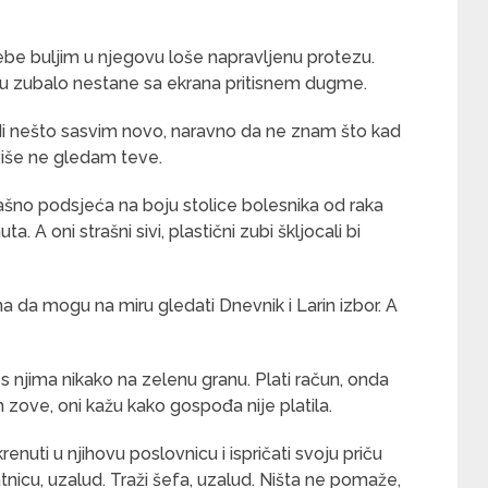
sebe buljim u njegovu loše napravljenu protezu.
u zubalo nestane sa ekrana pritisnem dugme.
di nešto sasvim novo, naravno da ne znam što kad
više ne gledam teve.
ašno podsjeća na boju stolice bolesnika od raka
a. A oni strašni sivi, plastični zubi škljocali bi
na da mogu na miru gledati Dnevnik i Larin izbor. A
2 s njima nikako na zelenu granu. Plati račun, onda
 zove, oni kažu kako gospođa nije platila.
ti u njihovu poslovnicu i ispričati svoju priču
atnicu, uzalud. Traži šefa, uzalud. Ništa ne pomaže,