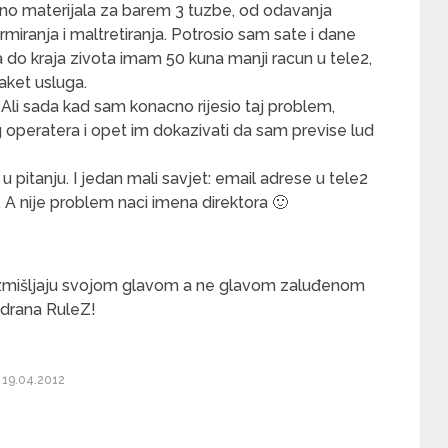
jno materijala za barem 3 tuzbe, od odavanja
miranja i maltretiranja. Potrosio sam sate i dane
a do kraja zivota imam 50 kuna manji racun u tele2,
paket usluga.
. Ali sada kad sam konacno rijesio taj problem,
g operatera i opet im dokazivati da sam previse lud
 u pitanju. I jedan mali savjet: email adrese u tele2
. A nije problem naci imena direktora 🙂
 razmišljaju svojom glavom a ne glavom zaluđenom
edrana RuleZ!
19.04.2012