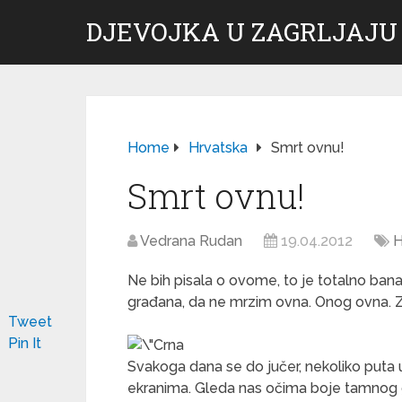
DJEVOJKA U ZAGRLJAJU
Home
Hrvatska
Smrt ovnu!
Smrt ovnu!
Vedrana Rudan
19.04.2012
H
Ne bih pisala o ovome, to je totalno banal
građana, da ne mrzim ovna. Onog ovna. Z
Tweet
Pin It
Svakoga dana se do jučer, nekoliko puta
ekranima. Gleda nas očima boje tamnog 