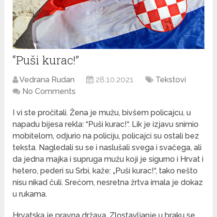
“Puši kurac!”
Vedrana Rudan
28.10.2021
Tekstovi
No Comments
I vi ste pročitali. Žena je mužu, bivšem policajcu, u
napadu bijesa rekla: “Puši kurac!“. Lik je izjavu snimio
mobitelom, odjurio na policiju, policajci su ostali bez
teksta. Nagledali su se i naslušali svega i svačega, ali
da jedna majka i supruga mužu koji je sigurno i Hrvat i
hetero, pederi su Srbi, kaže: „Puši kurac!“, tako nešto
nisu nikad čuli. Srećom, nesretna žrtva imala je dokaz
u rukama.
Hrvatska je pravna država. Zlostavljanje u braku se