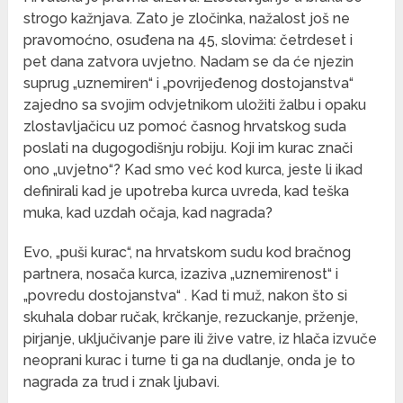
strogo kažnjava. Zato je zločinka, nažalost još ne
pravomoćno, osuđena na 45, slovima: četrdeset i
pet dana zatvora uvjetno. Nadam se da će njezin
suprug „uznemiren“ i „povrijeđenog dostojanstva“
zajedno sa svojim odvjetnikom uložiti žalbu i opaku
zlostavljačicu uz pomoć časnog hrvatskog suda
poslati na dugogodišnju robiju. Koji im kurac znači
ono „uvjetno“? Kad smo već kod kurca, jeste li ikad
definirali kad je upotreba kurca uvreda, kad teška
muka, kad uzdah očaja, kad nagrada?
Evo, „puši kurac“, na hrvatskom sudu kod bračnog
partnera, nosača kurca, izaziva „uznemirenost“ i
„povredu dostojanstva“ . Kad ti muž, nakon što si
skuhala dobar ručak, krčkanje, rezuckanje, prženje,
pirjanje, uključivanje pare ili žive vatre, iz hlača izvuče
neoprani kurac i turne ti ga na dudlanje, onda je to
nagrada za trud i znak ljubavi.