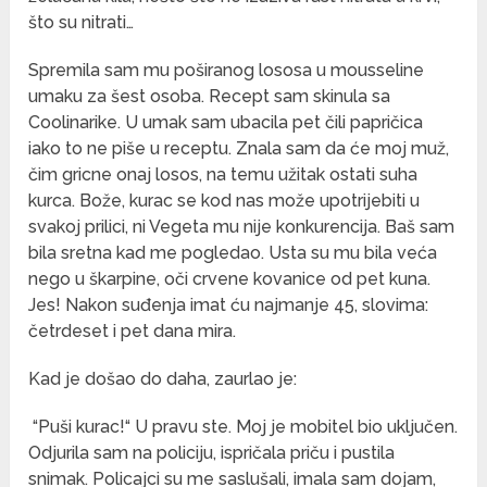
što su nitrati…
Spremila sam mu poširanog lososa u mousseline
umaku za šest osoba. Recept sam skinula sa
Coolinarike. U umak sam ubacila pet čili papričica
iako to ne piše u receptu. Znala sam da će moj muž,
čim gricne onaj losos, na temu užitak ostati suha
kurca. Bože, kurac se kod nas može upotrijebiti u
svakoj prilici, ni Vegeta mu nije konkurencija. Baš sam
bila sretna kad me pogledao. Usta su mu bila veća
nego u škarpine, oči crvene kovanice od pet kuna.
Jes! Nakon suđenja imat ću najmanje 45, slovima:
četrdeset i pet dana mira.
Kad je došao do daha, zaurlao je:
“Puši kurac!“ U pravu ste. Moj je mobitel bio uključen.
Odjurila sam na policiju, ispričala priču i pustila
snimak. Policajci su me saslušali, imala sam dojam,