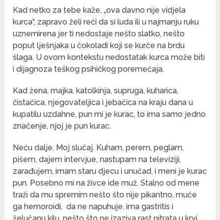
Kad netko za tebe kaže, „ova davno nije vidjela
kurca“, zapravo želi reći da si luda ili u najmanju ruku
uznemirena jer ti nedostaje nešto slatko, nešto
poput lješnjaka u čokoladi koji se kurče na brdu
šlaga. U ovom kontekstu nedostatak kurca može biti
i dijagnoza teškog psihičkog poremećaja.
Kad žena, majka, katolkinja, supruga, kuharica,
čistačica, njegovateljica i jebačica na kraju dana u
kupatilu uzdahne, pun mi je kurac, to ima samo jedno
značenje, njoj je pun kurac.
Neću dalje. Moj slučaj. Kuham, perem, peglam,
pišem, dajem intervjue, nastupam na televiziji,
zarađujem, imam staru djecu i unučad, i meni je kurac
pun. Posebno mi na živce ide muž. Stalno od mene
traži da mu spremim nešto što nije pikantno, muče
ga hemoroidi, da ne napuhuje, ima gastritis i
želučanu kilu, nešto što ne izaziva rast nitrata u krvi,