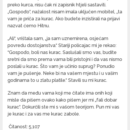
preko kurca, nisu čak ni zapisnik htjeli sastaviti.
„Gospođo“, nažalost nisam imala uključen mobitel, „ta
vam je priča za kurac. Ako budete inzistirali na prijavi
nazvat ćemo Hitnu.
„Ali“, vrištala sam, „ja sam uznemirena, osjećam
povredu dostojanstva.“ Stariji policajac mi je rekao:
“Gospođo, boli nas kurac. Saslušali smo vas, budite
sretni da smo prema vama bili pristojni i da vas nismo
poslali u kurac. Što vam je učinio suprug? Ponudio
vam je pušenje. Neke bi na vašem mjestu i u vašim
godinama to u zlatu platile.“ Stavili su mi kurac.
Znam da među vama koji me čitate ima onih koji
misle da pišem ovako kako pišem jer mi „fali dobar
kurac“. Dokurčili ste mi s vašom teorijom. Pun mi vas
je kurac i za vas me kurac zabole.
Čitanost:
5,107