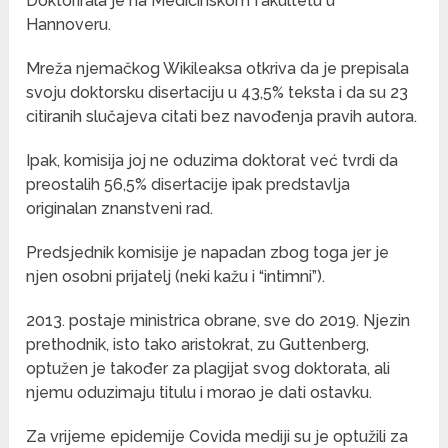
Doktorirala je na Medicinskom fakultetu u
Hannoveru.
Mreža njemačkog Wikileaksa otkriva da je prepisala
svoju doktorsku disertaciju u 43,5% teksta i da su 23
citiranih slučajeva citati bez navođenja pravih autora.
Ipak, komisija joj ne oduzima doktorat već tvrdi da
preostalih 56,5% disertacije ipak predstavlja
originalan znanstveni rad.
Predsjednik komisije je napadan zbog toga jer je
njen osobni prijatelj (neki kažu i “intimni”).
2013. postaje ministrica obrane, sve do 2019. Njezin
prethodnik, isto tako aristokrat, zu Guttenberg,
optužen je također za plagijat svog doktorata, ali
njemu oduzimaju titulu i morao je dati ostavku.
Za vrijeme epidemije Covida mediji su je optužili za