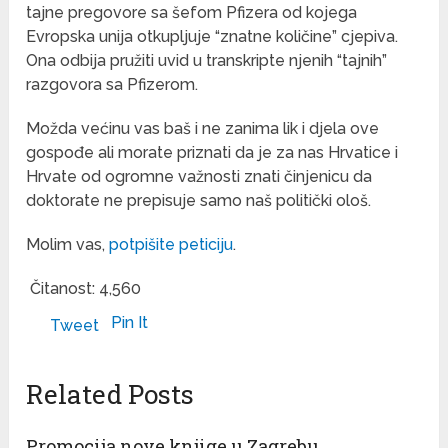
tajne pregovore sa šefom Pfizera od kojega
Evropska unija otkupljuje “znatne količine” cjepiva.
Ona odbija pružiti uvid u transkripte njenih “tajnih”
razgovora sa Pfizerom.
Možda većinu vas baš i ne zanima lik i djela ove
gospođe ali morate priznati da je za nas Hrvatice i
Hrvate od ogromne važnosti znati činjenicu da
doktorate ne prepisuje samo naš politički ološ.
Molim vas,
potpišite peticiju
.
Čitanost:
4,560
Pin It
Tweet
Related Posts
Promocija nove knjige u Zagrebu