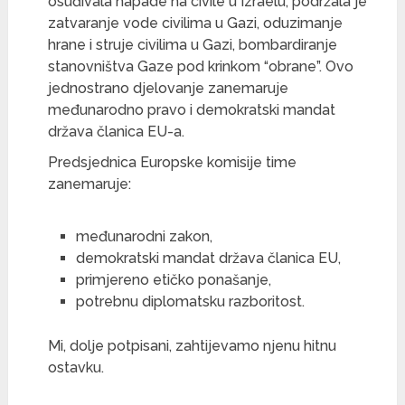
osuđivala napade na civile u Izraelu, podržala je
zatvaranje vode civilima u Gazi, oduzimanje
hrane i struje civilima u Gazi, bombardiranje
stanovništva Gaze pod krinkom “obrane”. Ovo
jednostrano djelovanje zanemaruje
međunarodno pravo i demokratski mandat
država članica EU-a.
Predsjednica Europske komisije time
zanemaruje:
međunarodni zakon,
demokratski mandat država članica EU,
primjereno etičko ponašanje,
potrebnu diplomatsku razboritost.
Mi, dolje potpisani, zahtijevamo njenu hitnu
ostavku.