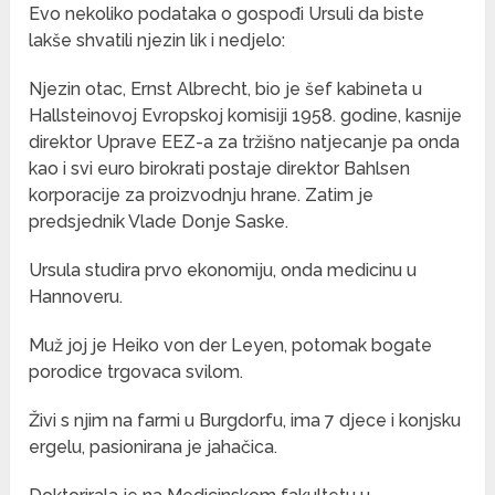
Evo nekoliko podataka o gospođi Ursuli da biste
lakše shvatili njezin lik i nedjelo:
Njezin otac, Ernst Albrecht, bio je šef kabineta u
Hallsteinovoj Evropskoj komisiji 1958. godine, kasnije
direktor Uprave EEZ-a za tržišno natjecanje pa onda
kao i svi euro birokrati postaje direktor Bahlsen
korporacije za proizvodnju hrane. Zatim je
predsjednik Vlade Donje Saske.
Ursula studira prvo ekonomiju, onda medicinu u
Hannoveru.
Muž joj je Heiko von der Leyen, potomak bogate
porodice trgovaca svilom.
Živi s njim na farmi u Burgdorfu, ima 7 djece i konjsku
ergelu, pasionirana je jahačica.