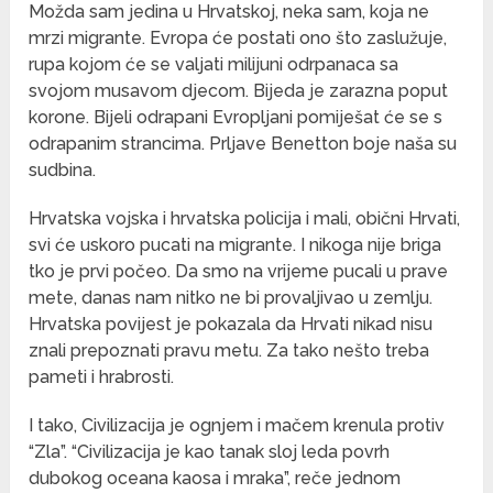
Možda sam jedina u Hrvatskoj, neka sam, koja ne
mrzi migrante. Evropa će postati ono što zaslužuje,
rupa kojom će se valjati milijuni odrpanaca sa
svojom musavom djecom. Bijeda je zarazna poput
korone. Bijeli odrapani Evropljani pomiješat će se s
odrapanim strancima. Prljave Benetton boje naša su
sudbina.
Hrvatska vojska i hrvatska policija i mali, obični Hrvati,
svi će uskoro pucati na migrante. I nikoga nije briga
tko je prvi počeo. Da smo na vrijeme pucali u prave
mete, danas nam nitko ne bi provaljivao u zemlju.
Hrvatska povijest je pokazala da Hrvati nikad nisu
znali prepoznati pravu metu. Za tako nešto treba
pameti i hrabrosti.
I tako, Civilizacija je ognjem i mačem krenula protiv
“Zla”. “Civilizacija je kao tanak sloj leda povrh
dubokog oceana kaosa i mraka”, reče jednom