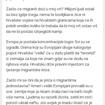
Zašto će migranti doći u moj vrt? Milijuni ljudi ostali
su bez igdje ičega, nema te bodljikave žice ni
hrvatske vojske na hrvatskim granicama koja će ih
pobiti onoliko koliko bi trebala da bi moj vrt ostao vrt,
da ne bi postao izbjeglički kamp.
Evropa je postala koncentracijski logor. Svi su se
ogradili. Onima koji su Evropljani druge kategorije
poput Hrvatske “veliki” će u zlatu platiti da “teroristi”
iz zemalja za koje ne znam gdje su ne dođu na
njihova vrata. Hrvatsku drže pravim mjestom za
rješenje migrantske krize.
Zašto mi se čini da je priča o migrantima
jednostavna? Ameri i veliki Evropljani provalili su u
sve zemlje koje ja nisam znala naći na karti i kojih
više nema. Ljudima su razorili živote, zatrli im rod i
porod i ukrali naftu. Još uvijek je kradu i krast će je