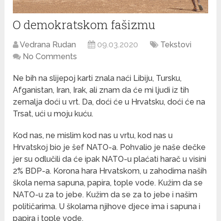
O demokratskom fašizmu
Vedrana Rudan
09.03.2020
Tekstovi
No Comments
Ne bih na slijepoj karti znala naći Libiju, Tursku,
Afganistan, Iran, Irak, ali znam da će mi ljudi iz tih
zemalja doći u vrt. Da, doći će u Hrvatsku, doći će na
Trsat, ući u moju kuću.
Kod nas, ne mislim kod nas u vrtu, kod nas u
Hrvatskoj bio je šef NATO-a. Pohvalio je naše dečke
jer su odlučili da će ipak NATO-u plaćati harač u visini
2% BDP-a. Korona hara Hrvatskom, u zahodima naših
škola nema sapuna, papira, tople vode. Kužim da se
NATO-u za to jebe. Kužim da se za to jebe i našim
političarima. U školama njihove djece ima i sapuna i
papira i tople vode.