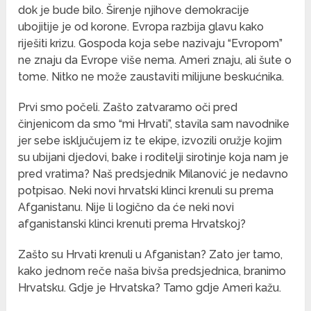
dok je bude bilo. Širenje njihove demokracije
ubojitije je od korone. Evropa razbija glavu kako
riješiti krizu. Gospoda koja sebe nazivaju “Evropom”
ne znaju da Evrope više nema. Ameri znaju, ali šute o
tome. Nitko ne može zaustaviti milijune beskućnika.
Prvi smo počeli. Zašto zatvaramo oči pred
činjenicom da smo “mi Hrvati”, stavila sam navodnike
jer sebe isključujem iz te ekipe, izvozili oružje kojim
su ubijani djedovi, bake i roditelji sirotinje koja nam je
pred vratima? Naš predsjednik Milanović je nedavno
potpisao. Neki novi hrvatski klinci krenuli su prema
Afganistanu. Nije li logično da će neki novi
afganistanski klinci krenuti prema Hrvatskoj?
Zašto su Hrvati krenuli u Afganistan? Zato jer tamo,
kako jednom reče naša bivša predsjednica, branimo
Hrvatsku. Gdje je Hrvatska? Tamo gdje Ameri kažu.