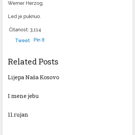
Werner Herzog.
Led je puknuo.
Čitanost:
3,114
Pin It
Tweet
Related Posts
Lijepa Naša Kosovo
I mene jebu
11.rujan