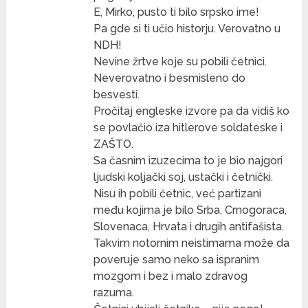
E, Mirko, pusto ti bilo srpsko ime!
Pa gde si ti učio historju. Verovatno u
NDH!
Nevine žrtve koje su pobili četnici.
Neverovatno i besmisleno do
besvesti.
Pročitaj engleske izvore pa da vidiš ko
se povlačio iza hitlerove soldateske i
ZAŠTO.
Sa časnim izuzecima to je bio najgori
ljudski koljački soj, ustački i četnički.
Nisu ih pobili četnic, već partizani
među kojima je bilo Srba, Crnogoraca,
Slovenaca, Hrvata i drugih antifašista.
Takvim notornim neistimama može da
poveruje samo neko sa ispranim
mozgom i bez i malo zdravog
razuma.