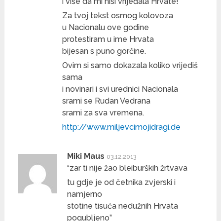
i više da mi nisi vrijeđala Hrvate!
Za tvoj tekst osmog kolovoza
u Nacionalu ove godine
protestiram u ime Hrvata
bijesan s puno gorčine.
Ovim si samo dokazala koliko vrijediš
sama
i novinari i svi urednici Nacionala
srami se Rudan Vedrana
srami za sva vremena.
http://www.miljevcimojidragi.de
Miki Maus
03.12.2013
“zar ti nije žao bleiburških žrtvava
tu gdje je od četnika zvjerski i
namjerno
stotine tisuća nedužnih Hrvata
pogubljeno”