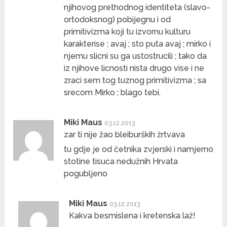
njihovog prethodnog identiteta (slavo-
ortodoksnog) pobijegnu i od
primitivizma koji tu izvornu kulturu
karakterise ; avaj ; sto puta avaj ; mirko i
njemu slicni su ga ustostrucili ; tako da
iz njihove licnosti nista drugo vise i ne
zraci sem tog tuznog primitivizma ; sa
srecom Mirko ; blago tebi.
Miki Maus
03.12.2013
zar ti nije žao bleiburških žrtvava
tu gdje je od četnika zvjerski i namjerno
stotine tisuća nedužnih Hrvata
pogubljeno
Miki Maus
03.12.2013
Kakva besmislena i kretenska laž!