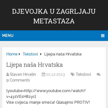
DJEVOJKA U ZAGRLJAJU
METASTAZA
MENU
Home
Tekstovi
Lijepa naša Hrvatska
Lijepa naša Hrvatska
Slaven Hrvatin
01.12.2013
Tekstovi
9 Comments
[youtube=http://www.youtube.com/watch?
v=4y1VEsH81yc]
Više cvijeća, manje smeća! Glasajmo PROTIV!