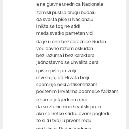
a ne glavna urednica Nacionala
zamisli pustila drugu budalu
da svašta piše u Nacionalu
i ništa se tog ne stidi
mada svatko pametan vidi
da je u one bezobraznice Rudan
već davno razum oskudan
bez razuma i bez karaktera
jednostavno se uhvalita pera
i piše i piše po volji
i svi su joj od Hrvata bolji
spominje neki antisemitizam
poštenim Hrvatima podmeće fažizam
e samo još jednom reci
da su zločin činili hrvatski preci
ako se netko stidi u ovom pogledu
to si ti i tvoji u prvom redu
nisi ti kriva Rudan Vedrana