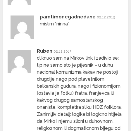
pamtimonegadnedane
02.12.2013
mislim “ninna”
Ruben
02.12.2013
cliknuo sam na Mirkov link i zadivio se:
tip ne samo sto je pijesnik – u duhu
nacional komunizma kakav ne postoji
drugdije nego pod plavetnilom
balkanskih gudura, nego i fizionomijom
(ostavia je fotku) fratra, franjevca ili
kakvog drugog samostanskog
onaniste, kompletira sliku HDZ folklora.
Zanimljiv detalj: logika bi logicno htijela
da Mirko i njemu slicni u duhovnom,
religioznom ili dogmaticnom bijegu od