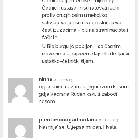
Četnici ubijali četnike – nije nego!
Četnici i ustaše i nisu ratovali jedni
protiv drugih osim u nekoliko
salušajeva, jer su u većin slučajeva –
čast izuzecima – bili na strani nacista i
fašiste.
U Blajburgu je pobijen – sa časnim
izuzecima – najveći izdajnički i koljački
ustaško-četnički šljam.
ninna
01.12.2013
oj pjesnice nazorni s grguravom kosom,
gdje Vedrana Rudan kaki, ti zabodi
nosom
pamtimonegadnedane
02.12.2013
Nasmija’ se. Uljepsa mi dan. Hvala.