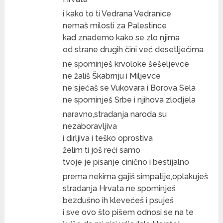
i kako to ti Vedrana Vedranice
nemaš milosti za Palestince
kad znademo kako se zlo njima
od strane drugih čini već desetljećima
ne spominješ krvoloke šešeljevce
ne žališ Škabrnju i Miljevce
ne sjećaš se Vukovara i Borova Sela
ne spominješ Srbe i njihova zlodjela
naravno,stradanja naroda su
nezaboravljiva
i dirljiva i teško oprostiva
želim ti još reći samo
tvoje je pisanje cinično i bestijalno
prema nekima gajiš simpatije,oplakuješ
stradanja Hrvata ne spominješ
bezdušno ih klevećeš i psuješ
i sve ovo što pišem odnosi se na te