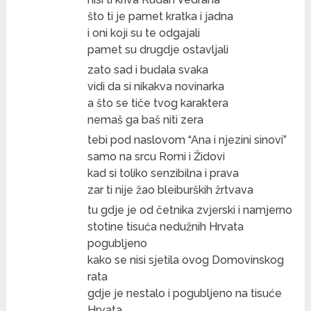
što ti je pamet kratka i jadna
i oni koji su te odgajali
pamet su drugdje ostavljali
zato sad i budala svaka
vidi da si nikakva novinarka
a što se tiče tvog karaktera
nemaš ga baš niti zera
tebi pod naslovom “Ana i njezini sinovi”
samo na srcu Romi i Židovi
kad si toliko senzibilna i prava
zar ti nije žao bleiburških žrtvava
tu gdje je od četnika zvjerski i namjerno
stotine tisuća nedužnih Hrvata
pogubljeno
kako se nisi sjetila ovog Domovinskog
rata
gdje je nestalo i pogubljeno na tisuće
Hrvata