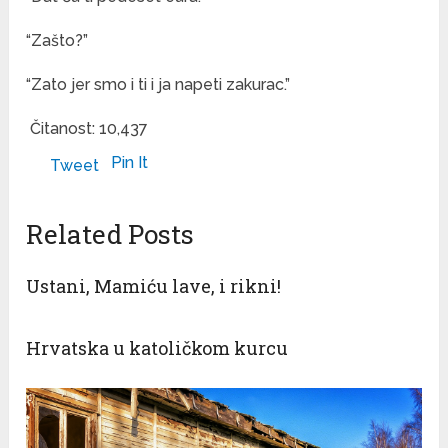
“Zašto?”
“Zato jer smo i ti i ja napeti zakurac.”
Čitanost:
10,437
Pin It
Tweet
Related Posts
Ustani, Mamiću lave, i rikni!
Hrvatska u katoličkom kurcu