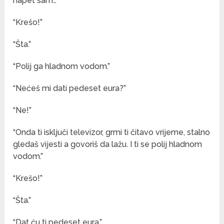
napet sam…”
“Krešo!”
“Šta.”
“Polij ga hladnom vodom.”
“Nećeš mi dati pedeset eura?”
“Ne!”
“Onda ti isključi televizor, grmi ti čitavo vrijeme, stalno
gledaš vijesti a govoriš da lažu. I ti se polij hladnom
vodom.”
“Krešo!”
“Šta.”
“Dat ću ti pedeset eura.”