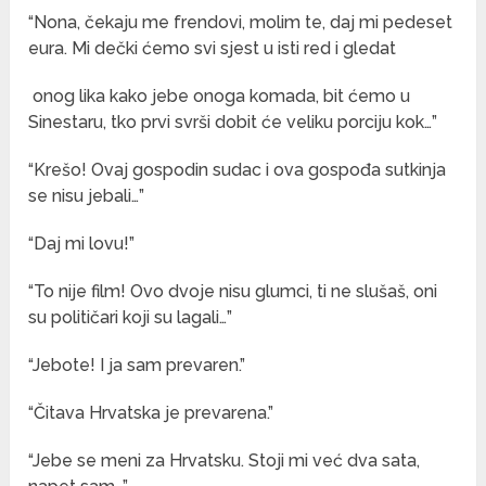
“Nona, čekaju me frendovi, molim te, daj mi pedeset
eura. Mi dečki ćemo svi sjest u isti red i gledat
onog lika kako jebe onoga komada, bit ćemo u
Sinestaru, tko prvi svrši dobit će veliku porciju kok…”
“Krešo! Ovaj gospodin sudac i ova gospođa sutkinja
se nisu jebali…”
“Daj mi lovu!”
“To nije film! Ovo dvoje nisu glumci, ti ne slušaš, oni
su političari koji su lagali…”
“Jebote! I ja sam prevaren.”
“Čitava Hrvatska je prevarena.”
“Jebe se meni za Hrvatsku. Stoji mi već dva sata,