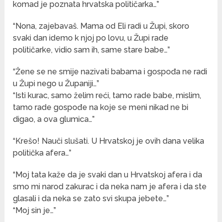
komad je poznata hrvatska političarka…”
“Nona, zajebavaš. Mama od Eli radi u Župi, skoro
svaki dan idemo k njoj po lovu, u Župi rade
političarke, vidio sam ih, same stare babe…”
“Žene se ne smije nazivati babama i gospođa ne radi
u Župi nego u Županiji…”
“Isti kurac, samo želim reći, tamo rade babe, mislim,
tamo rade gospođe na koje se meni nikad ne bi
digao, a ova glumica…”
“Krešo! Nauči slušati. U Hrvatskoj je ovih dana velika
politička afera…”
“Moj tata kaže da je svaki dan u Hrvatskoj afera i da
smo mi narod zakurac i da neka nam je afera i da ste
glasali i da neka se zato svi skupa jebete…”
“Moj sin je…”