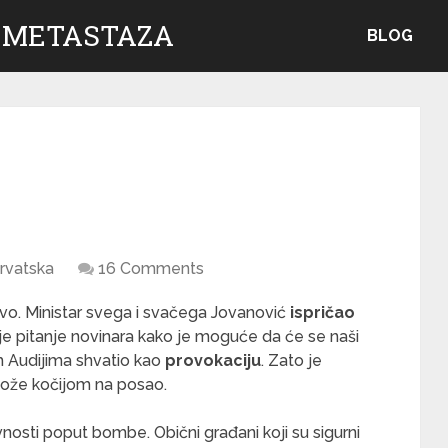
 METASTAZA
BLOG
rvatska
16 Comments
vo. Ministar svega i svačega Jovanović
ispričao
e pitanje novinara kako je moguće da će se naši
im Audijima shvatio kao
provokaciju
. Zato je
može kočijom na posao.
vnosti poput bombe. Obični građani koji su sigurni