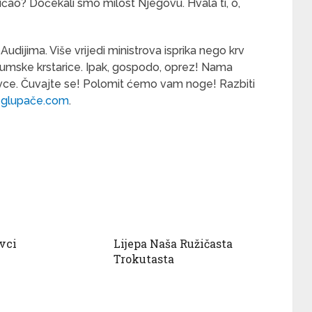
ričao? Dočekali smo milost Njegovu. Hvala ti, o,
Audijima. Više vrijedi ministrova isprika nego krv
rumske krstarice. Ipak, gospodo, oprez! Nama
vce. Čuvajte se! Polomit ćemo vam noge! Razbiti
i glupače.com
.
vci
Lijepa Naša Ružičasta
Trokutasta