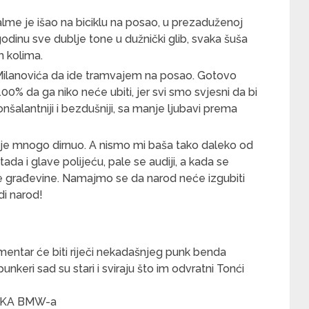
lme je išao na biciklu na posao, u prezaduženoj
godinu sve dublje tone u dužnički glib, svaka šuša
m kolima.
 Milanovića da ide tramvajem na posao. Gotovo
00% da ga niko neće ubiti, jer svi smo svjesni da bi
onšalantniji i bezdušniji, sa manje ljubavi prema
nije mnogo dirnuo. A nismo mi baša tako daleko od
ada i glave polijeću, pale se audiji, a kada se
pe građevine. Namajmo se da narod neće izgubiti
i narod!
ntar će biti riječi nekadašnjeg punk benda
unkeri sad su stari i sviraju što im odvratni Tonći
IKA BMW-a