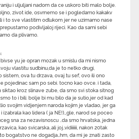
aniju i uljuljani nadom da ce uskoro biti malo bolje.
ovoljno, zivot ide, osvrnemo se i pogledamo kakakv
li i to sve vlastitim odlukom jer ne uzimamo nase
prepustamo podivljaloj rijeci. Kao da sami sebi
amo da plivamo.
14
 bivse yu je opran mozak u smislu da mi nismo
voju vlastitu sudbinu,da je to netko drugi,
sistem, ova tu drzava, ovaj tu sef, ovo ili ono
e pojedinac sam po sebi. tocno kao ovce. i tada,
 siktao kroz slinave zube, da smo svi stoka sitnog
mo to i bili. bolje bi mu bilo da je sutio,jer od kad
tlio svojim vidjenjem naroda kojim je vladao, jer ga
a i izabrala kao lidera ( ja NE!)…gle, narod se poceo
ajuceg sna za nezavisnoscu ..da smo hrvatska, jedna
vica, kao svicarska..ali joj..vidiiiiii, nakon 20tak
e to bogatstvo ne dogadja…hm, da mi je znati zasto