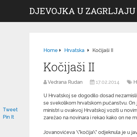
DJEVOJKA U ZAGRLJAJU
Home
Hrvatska
Kočijaši II
Kočijaši II
Vedrana Rudan
17.02.2014
H
U Hrvatskoj se dogodilo dosad nezamisli
se svekolikom hrvatskom pučanstvu. On j
Tweet
ministri u ovakvoj Hrvatskoj voziti u nov
Pin It
zarežao na novinara i rekao kako on ne 
Jovanovićeva \”kočija\” odjeknula je u ja