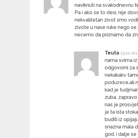
naviknuti na svakodnevnu tir
Pa i ako se to desi, nije d
nekvalitetan zivot smo vodi
zivote u nase ruke nego se 
necemo da priznamo da zn
Teuta
23.02.20
nama svima iz
odgovorni za s
nekakakv tamo 
poduzece,ali n
kad je tudjman
zuba, zapravo s
nas je prosvje
je ta ista stok
buditi iz opij
snazna mala drza
god, i dalje s