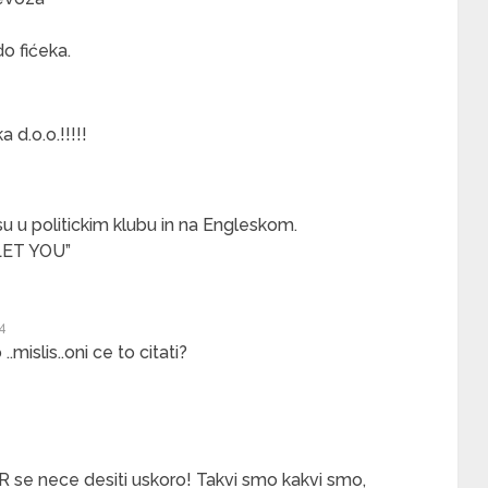
o fićeka.
 d.o.o.!!!!!
su u politickim klubu in na Engleskom.
ET YOU”
14
mislis..oni ce to citati?
R se nece desiti uskoro! Takvi smo kakvi smo,