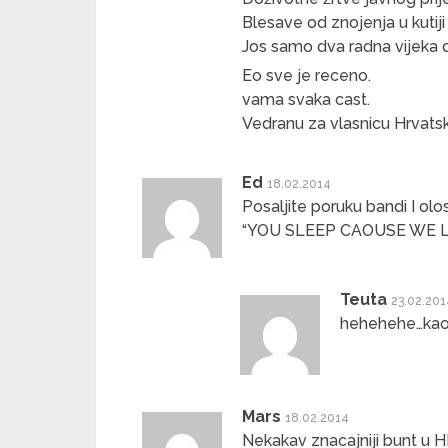
Blesave od znojenja u kutiji
Jos samo dva radna vijeka d
Eo sve je receno.
vama svaka cast.
Vedranu za vlasnicu Hrvatska
Ed
18.02.2014
Posaljite poruku bandi I olo
“YOU SLEEP CAOUSE WE L
Teuta
23.02.20
hehehehe…kao ..
Mars
18.02.2014
Nekakav znacajniji bunt u H