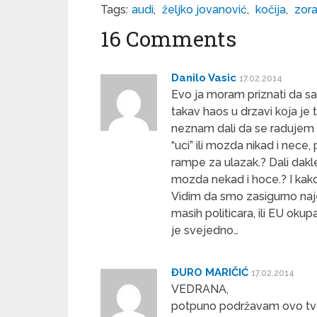
Tags:
audi
,
željko jovanović
,
kočija
,
zora
16 Comments
Danilo Vasic
17.02.2014
Evo ja moram priznati da sa
takav haos u drzavi koja je 
neznam dali da se radujem i
“uci” ili mozda nikad i nece
rampe za ulazak.? Dali dakl
mozda nekad i hoce.? I kak
Vidim da smo zasigurno naje
masih politicara, ili EU ok
je svejedno…
ĐURO MARIČIĆ
17.02.2014
VEDRANA,
potpuno podržavam ovo tvo