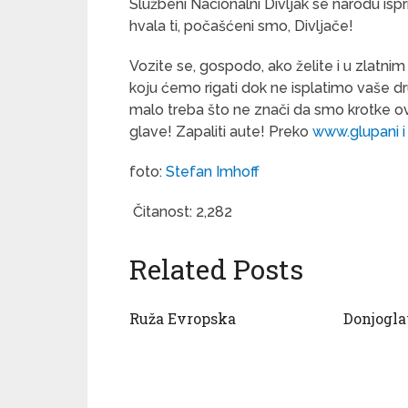
Službeni Nacionalni Divljak se narodu isp
hvala ti, počašćeni smo, Divljače!
Vozite se, gospodo, ako želite i u zlatnim 
koju ćemo rigati dok ne isplatimo vaše d
malo treba što ne znači da smo krotke o
glave! Zapaliti aute! Preko
www.glupani 
foto:
Stefan Imhoff
Čitanost:
2,282
Related Posts
Ruža Evropska
Donjogla