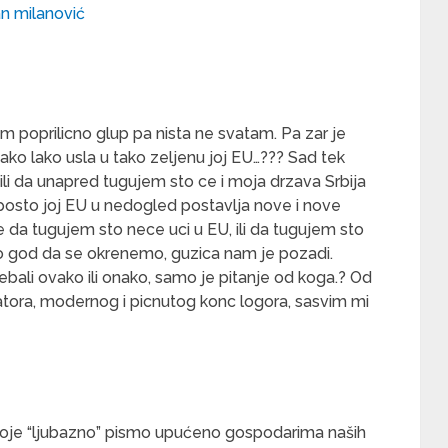
n milanović
m poprilicno glup pa nista ne svatam. Pa zar je
tako lako usla u tako zeljenu joj EU…??? Sad tek
li da unapred tugujem sto ce i moja drzava Srbija
, posto joj EU u nedogled postavlja nove i nove
e da tugujem sto nece uci u EU, ili da tugujem sto
o god da se okrenemo, guzica nam je pozadi.
bali ovako ili onako, samo je pitanje od koga.? Od
upatora, modernog i picnutog konc logora, sasvim mi
je “ljubazno” pismo upućeno gospodarima naših