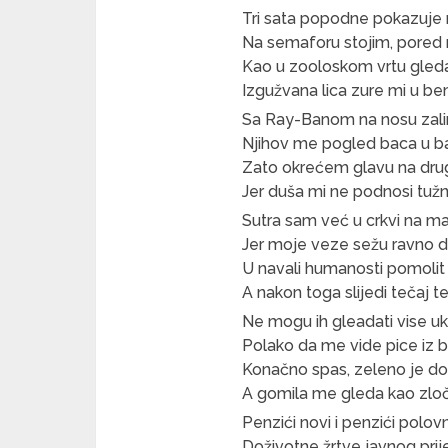
Tri sata popodne pokazuje
Na semaforu stojim, pored
Kao u zooloskom vrtu gled
Izgužvana lica zure mi u b
Sa Ray-Banom na nosu zali
Njihov me pogled baca u b
Zato okrećem glavu na drug
Jer duša mi ne podnosi tužn
Sutra sam već u crkvi na ma
Jer moje veze sežu ravno 
U navali humanosti pomolit 
A nakon toga slijedi tečaj t
Ne mogu ih gleadati vise uk
Polako da me vide pice iz 
Konačno spas, zeleno je d
A gomila me gleda kao zlo
Penzići novi i penzići polovn
Doživotne žrtve javnog pri