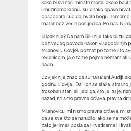
kako bi svi naši ministri morali okolo bau
limuzinama krenuli su, onako opako hrvatski
gospodara čuo da, hvala bogu, nemamo 
mater bez većih posljedica. Po nas. Njim
Ili ipak nije? Da nam BiH nije tako blizu, 
bez većeg povoda nakon višegodišnjih po
Milanović. Čovjek poznat po tome što s
rečenicom, ja o tome pojma nemam ali ću 
način.
Čovjek nije znao da su naručeni Audiji, a
godinu ili dvije… Da, i on se slaže, strašno
trosoban stan, ali, jebi ga, što je, tu je,
nazad, mi smo pravna država, pravna drž
Milanoviću, mi nismo pravna država, mi s
da se sve što se naručilo, ako se ne može 
zato jer imaš posla sa Hrvaticama i Hrvat