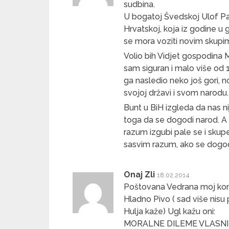
sudbina.
U bogatoj Švedskoj Ulof Pa
Hrvatskoj, koja iz godine u 
se mora voziti novim skupi
Volio bih Vidjet gospodina
sam siguran i malo više od 1
ga nasledio neko još gori, n
svojoj državi i svom narodu.
Bunt u BiH izgleda da nas 
toga da se dogodi narod. A t
razum izgubi pale se i sku
sasvim razum, ako se dogod
Onaj Zli
18.02.2014
Poštovana Vedrana moj kome
Hladno Pivo ( sad više nisu p
Hulja kaže) Ugl kažu oni:
MORALNE DILEME VLASN