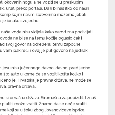
ljati okovanih nogu a ne voziti se u preskupim
, urlati preko portala. Da li bi nas itko od naših
komp kojim našim zlotvorima možemo jebati
a je ionako svejedno.
da naše vođe nisu vidjele kako narod zna podivljati
voda ne bi se na temu kočije oglasio čak i
vaki svoj govor na određenu temu započne
vam ipak reći, i ovaj je put govorio na jednak
ko jesu nisu jučer nego davno, davno, pred jedno
 je što auto u kome će se voziti košta koliko i
 naručeno je, Hrvatska je pravna država, ne može se
ava, pravna država…
mo siromašna država. Siromašna za popizdit. I znaš
platiti, može vratiti. Znamo da se neće vratiti
ima koji su u šoku zbog Jovanovićeve isprike.