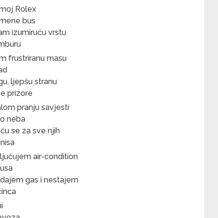
 moj Rolex
 mene bus
am izumiruću vrstu
emburu
m frustriranu masu
ad
u, ljepšu stranu
e prizore
lom pranju savjesti
do neba
ću se za sve njih
enisa
ljučujem air-condition
busa
odajem gas i nestajem
činca
i
jevoza