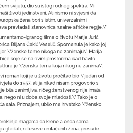
ećem svijetu, dio su istog rodnog spektra. Mi
i životi jedinstveni. Ali nismo ni svjesni da
uropska žena bori s istim, univerzalnim i
 prevladati stanovnica ruralne afričke regije.\”
entarno-igranog filma o životu Marije Jurić
ica Biljana Čakić Veselič. Spomenula je kako joj
 jer \”ženske teme nikoga ne zanimaju\”. Marija
 biće koje se na ovim prostorima ikad bavilo
ulture je \”ženska tema koja nikog ne zanima\”.
prvi roman koji je u životu pročitao bio \”jedan od
ivjela do 1957, ali ja nikad nisam progovorio s
ije bila zanimljiva, ničeg ženstvenog nije imala
na, nego ni u doba svoje mladosti.\” Tako je o
ća sala. Priznajem, ubilo me hrvatsko \”žensko
 preklinje magarca da krene a onda sama
gledati, ni leševe umlaćenih žena, presude