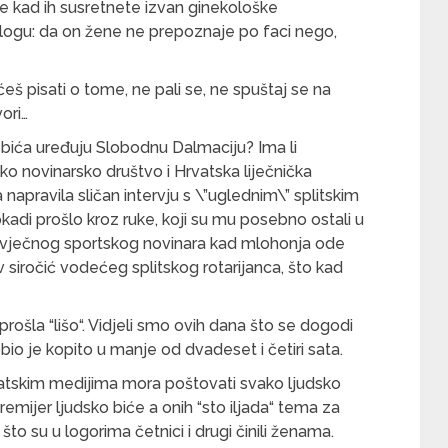
ce kad ih susretnete izvan ginekološke
ologu: da on žene ne prepoznaje po faci nego,
 ćeš pisati o tome, ne pali se, ne spuštaj se na
ori…
 bića uređuju Slobodnu Dalmaciju? Ima li
o novinarsko društvo i Hrvatska liječnička
 napravila sličan intervju s \”uglednim\” splitskim
kadi prošlo kroz ruke, koji su mu posebno ostali u
ovječnog sportskog novinara kad mlohonja ode
v siročić vodećeg splitskog rotarijanca, što kad
prošla “lišo“. Vidjeli smo ovih dana što se dogodi
io je kopito u manje od dvadeset i četiri sata.
atskim medijima mora poštovati svako ljudsko
remijer ljudsko biće a onih “sto iljada“ tema za
što su u logorima četnici i drugi činili ženama.