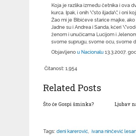
Koja je razlika između četnika i ova d
kurca. Ipak, i onih \”sto iljada\”, i oni 
Žao mi je Bibićeve starice majke, ako j
Jadne su i Andrea i Sanda, kćeri \”vo
ženom i unučicama Lucijom i Jelenom s
svome suprugu, svome ocu, svome djed
Objavljeno
u Nacionalu
13.3.2007. go
Čitanost:
1,954
Related Posts
Što će Gospi šminka?
Ljubav n
Tags:
deni karerović
,
ivana ninčević lesan