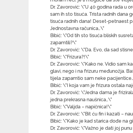
Dr. Zavorović: \”U 40 godina rada u or
sam ih sto tisuća. Trista radnih dana g
tisuća radnih dana! Deset-petnaest pa
Jednostavna računica…\”
Bibić: \”Od tih sto tisuća bliskih sus
zapamtili?\”
Dr. Zavorović: \”Da. Evo, da sad stisnem
Bibić: \”Frizura?!\”
Dr. Zavorović: \”Kako ne. Vidio sam 
glavi, nego i na frizuru međunožja. B
tijela zapamtio sam neke pacijentice…
Bibić: \”I koja vam je frizura ostala naj
Dr. Zavorović: \”Jedna dama je frizir
jedna prekrasna naušnica…\”
Bibić: \”Valjda – napičnica!\”
Dr. Zavorović: \”Bit ću fin i kazati – 
Bibić: \”Kako je kad starica dođe na g
Dr. Zavorović: \”Važno je dati joj punu