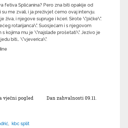
va fetiva Splićanina? Pero zna biti opakije od
koji su me zvali, i ja preživjet ćemo ovaj intervju.
e živa, i njegove supruge i kćeri. Sirote \”pičke\”.
dećeg rotarijanca\”. Suosjećam i s njegovom
 kojima mu je \”najslađe prošetati\”. Jezivo je
u biti… \”vjeverica\”.
dine
a vječni pogled
Dan zahvalnosti 09.11.
drić
,
kbc split