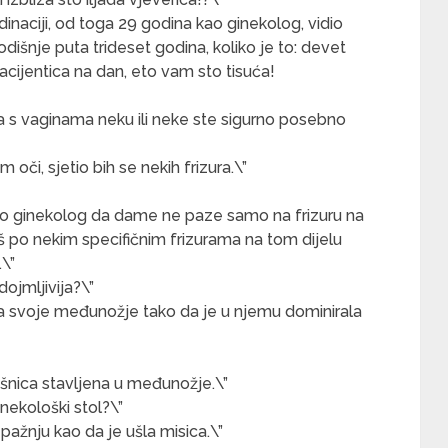
dinaciji, od toga 29 godina kao ginekolog, vidio
odišnje puta trideset godina, koliko je to: devet
cijentica na dan, eto vam sto tisuća!
reta s vaginama neku ili neke ste sigurno posebno
 oči, sjetio bih se nekih frizura.\”
kao ginekolog da dame ne paze samo na frizuru na
aš po nekim specifičnim frizurama na tom dijelu
\”
dojmljivija?\”
ala svoje međunožje tako da je u njemu dominirala
naušnica stavljena u međunožje.\”
inekološki stol?\”
 pažnju kao da je ušla misica.\”