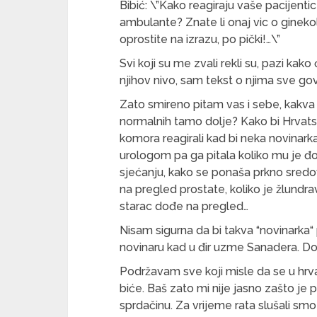
Bibić: \”Kako reagiraju vaše pacijenti
ambulante? Znate li onaj vic o ginek
oprostite na izrazu, po pički!…\”
Svi koji su me zvali rekli su, pazi kako
njihov nivo, sam tekst o njima sve gov
Zato smireno pitam vas i sebe, kakva
normalnih tamo dolje? Kako bi Hrvatsk
komora reagirali kad bi neka novinarka
urologom pa ga pitala koliko mu je đo
sjećanju, kako se ponaša prkno sred
na pregled prostate, koliko je žlundra
starac dođe na pregled…
Nisam sigurna da bi takva “novinarka“ 
novinaru kad u đir uzme Sanadera. Dob
Podržavam sve koji misle da se u hrv
biće. Baš zato mi nije jasno zašto je p
sprdačinu. Za vrijeme rata slušali smo 