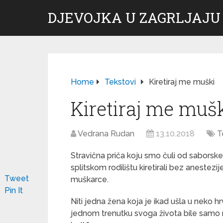
DJEVOJKA U ZAGRLJAJU
Home
Tekstovi
Kiretiraj me muški
Kiretiraj me muš
Vedrana Rudan
13.10.2018
T
Stravična priča koju smo čuli od saborsk
splitskom rodilištu kiretirali bez aneste
Tweet
muškarce.
Pin It
Niti jedna žena koja je ikad ušla u neko h
jednom trenutku svoga života bile samo r