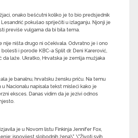
žjaci, onako bešćutni koliko je to bio predsjednik
 Lesandrić pokušao spriječiti u izlaganju. Njonji je
ti previše vulgarna da bi bila tema.
nije ništa drugo ni očekivala. Odvratno je i ono
 bolesti i porode KBC-a Split dr. Deni Karerović,
 da laže. Ukratko, Hrvatska je zemlja mužjaka
čala je banalnu, hrvatsku žensku priču. Na temu
u Nacionalu napisala tekst misleći kako je
rzni eksces. Danas vidim da je jezivi odnos
mjesto.
javila je u Novom listu Finkinja Jennifer Fox,
nje: ispovijest slobodnih žena\”. \”Životi svih