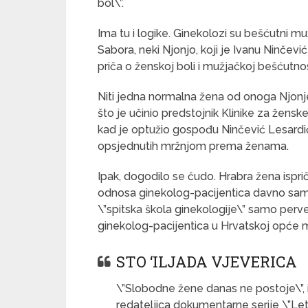
bol\”.
Ima tu i logike. Ginekolozi su bešćutni mu
Sabora, neki Njonjo, koji je Ivanu Ninčević
priča o ženskoj boli i mužjačkoj bešćutnos
Niti jedna normalna žena od onoga Njonje 
što je učinio predstojnik Klinike za ženske
kad je optužio gospođu Ninčević Lesardić
opsjednutih mržnjom prema ženama.
Ipak, dogodilo se čudo. Hrabra žena ispri
odnosa ginekolog-pacijentica davno sam 
\”spitska škola ginekologije\” samo perve
ginekolog-pacijentica u Hrvatskoj opće 
STO ‘ILJADA VJEVERICA
\”Slobodne žene danas ne postoje\”, iz
redateljica dokumentarne serije \”Lete