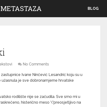
 METASTAZA
BLOG
ki
ekstovi
No Comments
e zastupnice Ivane Ninčević Lesandrić koju su u
zije užasnula je sve dobronamjerne hrvatske
rvatsko rodilište nije se začudila. Sve smo mi u
askrečeno, histerično meso \”preosjetljivo na