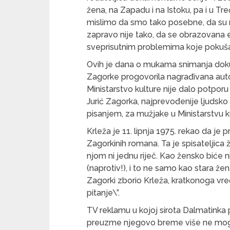
žena, na Zapadu i na Istoku, pa i u Tr
mislimo da smo tako posebne, da su naš
zapravo nije tako, da se obrazovana e
sveprisutnim problemima koje pokušava
Ovih je dana o mukama snimanja dokum
Zagorke progovorila nagrađivana autor
Ministarstvo kulture nije dalo potporu
Jurić Zagorka, najprevođenije ljudsko
pisanjem, za mužjake u Ministarstvu k
Krleža je 11. lipnja 1975. rekao da je 
Zagorkinih romana. Ta je spisateljica ž
njom ni jednu riječ. Kao žensko biće n
(naprotiv!), i to ne samo kao stara že
Zagorki zborio Krleža, kratkonoga vre
pitanje\”.
TV reklamu u kojoj sirota Dalmatinka
preuzme njegovo breme više ne mogu 