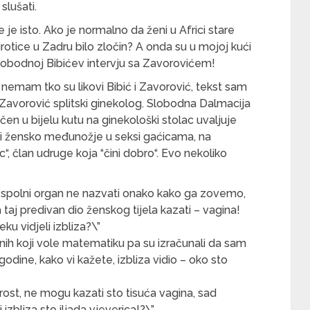
lušati.
 je isto. Ako je normalno da ženi u Africi stare
sirotice u Zadru bilo zločin? A onda su u mojoj kući
u Slobodnoj Bibićev intervju sa Zavorovićem!
emam tko su likovi Bibić i Zavorović, tekst sam
r, Zavorović splitski ginekolog. Slobodna Dalmacija
čen u bijelu kutu na ginekološki stolac uvaljuje
iji žensko međunožje u seksi gaćicama, na
“, član udruge koja “čini dobro“. Evo nekoliko
ki spolni organ ne nazvati onako kako ga zovemo,
aj predivan dio ženskog tijela kazati – vagina!
ku vidjeli izbliza?\”
nih koji vole matematiku pa su izračunali da sam
odine, kako vi kažete, izbliza vidio – oko sto
prost, ne mogu kazati sto tisuća vagina, sad
izbliza sto iljada vjeverica!?\”