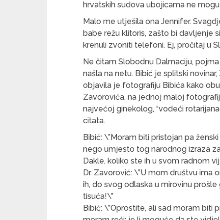
hrvatskih sudova ubojicama ne mogu s
Malo me utješila ona Jennifer. Svagdje
babe režu klitoris, zašto bi davljenje 
krenuli zvoniti telefoni. Ej, pročitaj 
Ne čitam Slobodnu Dalmaciju, pojma n
našla na netu. Bibić je splitski novina
objavila je fotografiju Bibića kako obu
Zavorovića, na jednoj maloj fotograf
najvećoj ginekolog, “vodeći rotarijanac
citata.
Bibić: \”Moram biti pristojan pa žens
nego umjesto tog narodnog izraza za t
Dakle, koliko ste ih u svom radnom vije
Dr. Zavorović: \”U mom društvu ima o
ih, do svog odlaska u mirovinu prošle g
tisuća!\”
Bibić: \”Oprostite, ali sad moram biti 
moram reći: je li moguće da ste vidjeli 