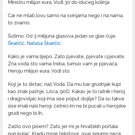
Ministru milijun eura, Vođi 30 do idućeg kolinja.
Car ne mlati lovu samo na svinjama nego i na nama,
to znamo.
Šutimo. Od 3 milijuna glasova jedan se glas čuje.
Škaričić, Nataša Škaričić
.
Kako je vama lijepo. Zato pjevate, pjevate i pjevate.
Zna vođa što vama treba, turnuo vam je pjevača.
Heroju milijun eura, Vođi sto.
Koji je to škrtac, naš Vođa. Da mu bar grudnjak kupi
kao znak pažnje. Lisca, 90D. Kakav je to ratnik i heroj
i dragovoljac koji ima sise poput dojilje? Da su takve
sise imali naši heroji, četnici im ne bi pucali u herojske
grudi nego bi ih…
Zašto ovo pišem? Zato jer mi je hrvatskih portala
pun kurac. Kradu moje tekstove, ovaj sigurno neće.