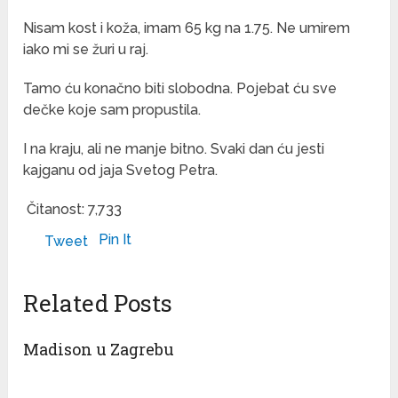
Nisam kost i koža, imam 65 kg na 1.75. Ne umirem
iako mi se žuri u raj.
Tamo ću konačno biti slobodna. Pojebat ću sve
dečke koje sam propustila.
I na kraju, ali ne manje bitno. Svaki dan ću jesti
kajganu od jaja Svetog Petra.
Čitanost:
7,733
Pin It
Tweet
Related Posts
Madison u Zagrebu