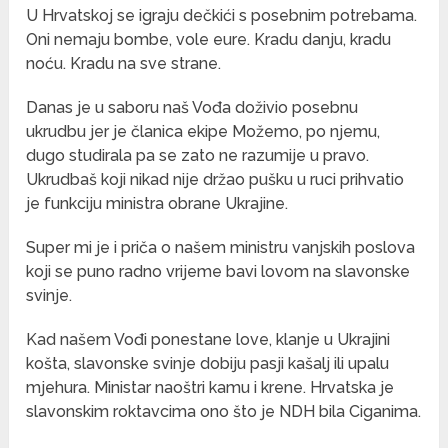
U Hrvatskoj se igraju dečkići s posebnim potrebama.
Oni nemaju bombe, vole eure. Kradu danju, kradu
noću. Kradu na sve strane.
Danas je u saboru naš Vođa doživio posebnu
ukrudbu jer je članica ekipe Možemo, po njemu,
dugo studirala pa se zato ne razumije u pravo.
Ukrudbaš koji nikad nije držao pušku u ruci prihvatio
je funkciju ministra obrane Ukrajine.
Super mi je i priča o našem ministru vanjskih poslova
koji se puno radno vrijeme bavi lovom na slavonske
svinje.
Kad našem Vođi ponestane love, klanje u Ukrajini
košta, slavonske svinje dobiju pasji kašalj ili upalu
mjehura. Ministar naoštri kamu i krene. Hrvatska je
slavonskim roktavcima ono što je NDH bila Ciganima.