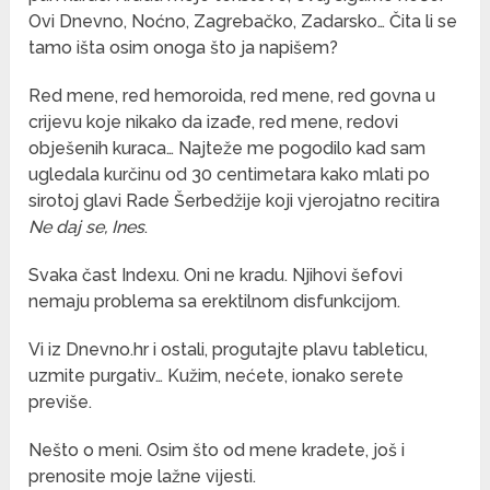
Ovi Dnevno, Noćno, Zagrebačko, Zadarsko… Čita li se
tamo išta osim onoga što ja napišem?
Red mene, red hemoroida, red mene, red govna u
crijevu koje nikako da izađe, red mene, redovi
obješenih kuraca… Najteže me pogodilo kad sam
ugledala kurčinu od 30 centimetara kako mlati po
sirotoj glavi Rade Šerbedžije koji vjerojatno recitira
Ne daj se, Ines
.
Svaka čast Indexu. Oni ne kradu. Njihovi šefovi
nemaju problema sa erektilnom disfunkcijom.
Vi iz Dnevno.hr i ostali, progutajte plavu tableticu,
uzmite purgativ… Kužim, nećete, ionako serete
previše.
Nešto o meni. Osim što od mene kradete, još i
prenosite moje lažne vijesti.