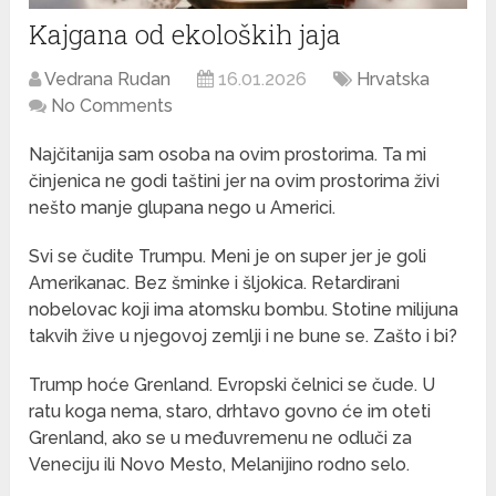
Kajgana od ekoloških jaja
Vedrana Rudan
16.01.2026
Hrvatska
No Comments
Najčitanija sam osoba na ovim prostorima. Ta mi
činjenica ne godi taštini jer na ovim prostorima živi
nešto manje glupana nego u Americi.
Svi se čudite Trumpu. Meni je on super jer je goli
Amerikanac. Bez šminke i šljokica. Retardirani
nobelovac koji ima atomsku bombu. Stotine milijuna
takvih žive u njegovoj zemlji i ne bune se. Zašto i bi?
Trump hoće Grenland. Evropski čelnici se čude. U
ratu koga nema, staro, drhtavo govno će im oteti
Grenland, ako se u međuvremenu ne odluči za
Veneciju ili Novo Mesto, Melanijino rodno selo.