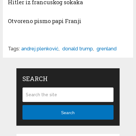
Hitler iz francuskog sokaka
Otvoreno pismo papi Franji
Tags:
andrej plenković
,
donald trump
,
grenland
SEARCH
Search