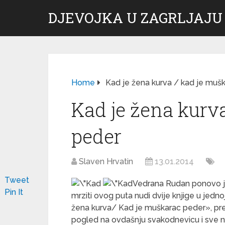
DJEVOJKA U ZAGRLJAJU
Home
Kad je žena kurva / kad je muš
Kad je žena kurv
peder
Slaven Hrvatin
13.01.2014
Tweet
Vedrana Rudan ponovo jaše
Pin It
mrziti ovog puta nudi dvije knjige u jedn
žena kurva/ Kad je muškarac peder», pre
pogled na ovdašnju svakodnevicu i sve n