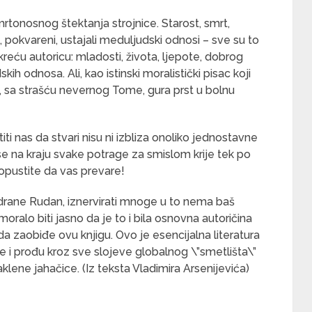
tonosnog štektanja strojnice. Starost, smrt,
e, pokvareni, ustajali meduljudski odnosi – sve su to
reću autoricu: mladosti, života, ljepote, dobrog
dskih odnosa. Ali, kao istinski moralistički pisac koji
i, sa strašću nevernog Tome, gura prst u bolnu
i nas da stvari nisu ni izbliza onoliko jednostavne
 se na kraju svake potrage za smislom krije tek po
opustite da vas prevare!
Vedrane Rudan, iznervirati mnoge u to nema baš
oralo biti jasno da je to i bila osnovna autoričina
 da zaobiđe ovu knjigu. Ovo je esencijalna literatura
ne i prođu kroz sve slojeve globalnog \”smetlišta\”
ene jahačice. (Iz teksta Vladimira Arsenijevića)