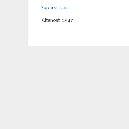
Superknjižara
Čitanost:
1,547