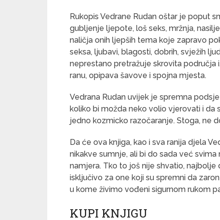
Rukopis Vedrane Rudan oštar je poput smr
gubljenje ljepote, loš seks, mržnja, nasilj
naličja onih ljepših tema koje zapravo pok
seksa, ljubavi, blagosti, dobrih, svježih lju
neprestano pretražuje skrovita područja 
ranu, opipava šavove i spojna mjesta.
Vedrana Rudan uvijek je spremna podsjetit
koliko bi možda neko volio vjerovati i da
jedno kozmicko razočaranje. Stoga, ne d
Da će ova knjiga, kao i sva ranija djela 
nikakve sumnje, ali bi do sada već svima m
namjera. Tko to još nije shvatio, najbolje
isključivo za one koji su spremni da zaro
u kome živimo vođeni sigurnom rukom pakl
KUPI KNJIGU