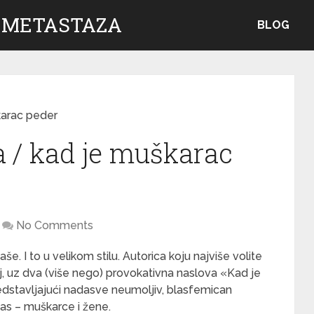
 METASTAZA
BLOG
karac peder
a / kad je muškarac
No Comments
. I to u velikom stilu. Autorica koju najviše volite
oj, uz dva (više nego) provokativna naslova «Kad je
dstavljajući nadasve neumoljiv, blasfemican
as – muškarce i žene.