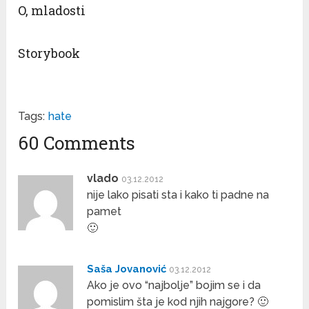
O, mladosti
Storybook
Tags:
hate
60 Comments
vlado
03.12.2012
nije lako pisati sta i kako ti padne na
pamet
🙂
Saša Jovanović
03.12.2012
Ako je ovo “najbolje” bojim se i da
pomislim šta je kod njih najgore? 🙂