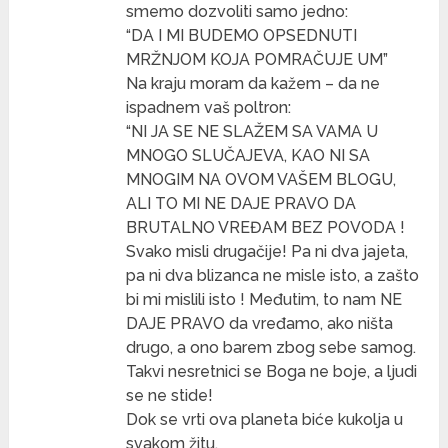
smemo dozvoliti samo jedno:
“DA I MI BUDEMO OPSEDNUTI
MRŽNJOM KOJA POMRAČUJE UM”
Na kraju moram da kažem – da ne
ispadnem vaš poltron:
“NI JA SE NE SLAŽEM SA VAMA U
MNOGO SLUČAJEVA, KAO NI SA
MNOGIM NA OVOM VAŠEM BLOGU,
ALI TO MI NE DAJE PRAVO DA
BRUTALNO VREĐAM BEZ POVODA !
Svako misli drugačije! Pa ni dva jajeta,
pa ni dva blizanca ne misle isto, a zašto
bi mi mislili isto ! Međutim, to nam NE
DAJE PRAVO da vređamo, ako ništa
drugo, a ono barem zbog sebe samog.
Takvi nesretnici se Boga ne boje, a ljudi
se ne stide!
Dok se vrti ova planeta biće kukolja u
svakom žitu.