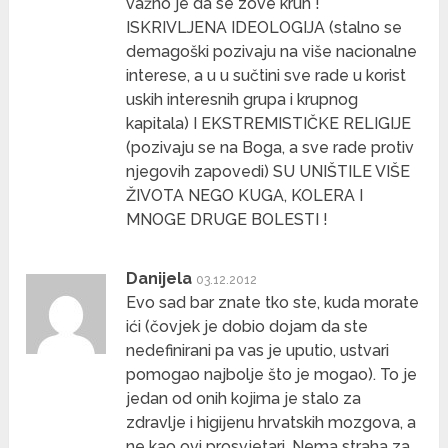
važno je da se zove kruh !
ISKRIVLJENA IDEOLOGIJA (stalno se
demagoški pozivaju na više nacionalne
interese, a u u sučtini sve rade u korist
uskih interesnih grupa i krupnog
kapitala) I EKSTREMISTIČKE RELIGIJE
(pozivaju se na Boga, a sve rade protiv
njegovih zapovedi) SU UNIŠTILE VIŠE
ŽIVOTA NEGO KUGA, KOLERA I
MNOGE DRUGE BOLESTI !
Danijela
03.12.2012
Evo sad bar znate tko ste, kuda morate
ići (čovjek je dobio dojam da ste
nedefinirani pa vas je uputio, ustvari
pomogao najbolje što je mogao). To je
jedan od onih kojima je stalo za
zdravlje i higijenu hrvatskih mozgova, a
ne kao ovi prosvjetari. Nema straha za