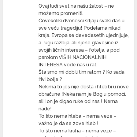
Ovaj ludi svet na našu žalost – ne
možemo promeniti.
Čovekoliki dvonošci srljaju svaki dan u
sve veću tragediju! Podelama nikad
kraja. Evropa se devedesetih ujednijuje,
a Jugu razbija, ali njene glavešine iz
svojih ličnih interesa – fotelja, a pod
parolom VIŠIH NACIONALNIH
INTERESA vode nas u rat.
Šta smo mi dobili tim ratom ? Ko sada
živi bolje ?
Nekima to još nije dosta i hteli bi u nove
obračune !Neka nam je Bog u pomoći,
ali i on je digao ruke od nas ! Nema
nade!
To što nema hleba – nema veze –
važno je da se zove hleb !
To što nema kruha – nema veze –