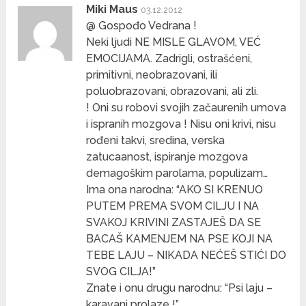
Miki Maus
03.12.2012
@ Gospođo Vedrana !
Neki ljudi NE MISLE GLAVOM, VEĆ
EMOCIJAMA. Zadrigli, ostrašćeni,
primitivni, neobrazovani, ili
poluobrazovani, obrazovani, ali zli.
! Oni su robovi svojih začaurenih umova
i ispranih mozgova ! Nisu oni krivi, nisu
rođeni takvi, sredina, verska
zatucaanost, ispiranje mozgova
demagoškim parolama, populizam…
Ima ona narodna: “AKO SI KRENUO
PUTEM PREMA SVOM CILJU I NA
SVAKOJ KRIVINI ZASTAJEŠ DA SE
BACAŠ KAMENJEM NA PSE KOJI NA
TEBE LAJU – NIKADA NEĆEŠ STIĆI DO
SVOG CILJA!”
Znate i onu drugu narodnu: “Psi laju –
karavani prolaze !”