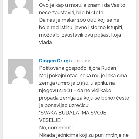
Ovo je kap u moru, a znam i da Vas to
nece zaustaviti, bilo bi šteta.
Da nas je makar 100 000 koji se ne
boje reci istinu, javno i složno istupiti,
možda bi zaustavili ovu pošast koja
vlada.
Diogen Drugi
03.12.2012
Poštovana gospođo, šjora Rudan !
Moj pokojni otac, neka mu je laka crna
zemlja (umro je 1990. u aprilu, na
njegovu sreću – da ne vidi kako
propada zemlja za koju se borio) često
je ponavljao uzrečicu:
“SVAKA BUDALA IMA SVOJE
VESELJE!”
No, comment !
Nikada jadnicima koji su puni mržnje ne