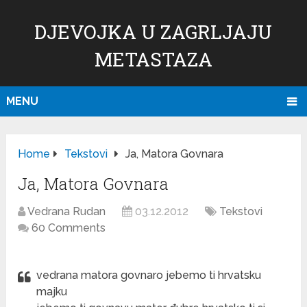
DJEVOJKA U ZAGRLJAJU
METASTAZA
MENU
Home
Tekstovi
Ja, Matora Govnara
Ja, Matora Govnara
Vedrana Rudan
03.12.2012
Tekstovi
60 Comments
vedrana matora govnaro jebemo ti hrvatsku
majku