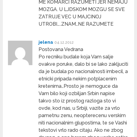
ME KOMARCI RAZUMETI JER NEMAJU
MOZGA. U LJDSKOM MOZGU SE SVE
ZATRUJE VEC U MAJCINOJ
UTROBI…..ZNAM…NE RAZUMETE
jelena
04.12.2012
Postovana Vedrana
Po recniku budale koja Vam salje
ovakve poruke, dalo bi se lako zakljuciti
da je budala po nacionalnosti imbecil, a
etnicki pripada nekim potplacenim
kretenima…Prosto je nemoguce da
Vam bilo koji ozbiljan Srbin napise
takvo sto iz prostog razloga sto vi
ovde, kod nas, u Srbiji, vazite za vrlo
pametnu zenu, neopterecenu verskim
niti nacionalnim glupostima, te se Vashi
tekstovi vrlo rado citaju. Ako ne zbog