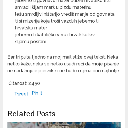
jebemo ti govnavu mater đubre hrvatsko ti si
smrad i šljam marš u pizdu materinu
lešu smrdljivi ništarijo vrediš manje od govneta
ti si mizerija koja troši vazduh jebemo ti
hrvatsku mater
jebemo ti katoličku veru i hrvatsku krv
šljamu posrani
Bar tri puta tjedno na moj mail stiže ovaj tekst. Neka
netko kaže, neka se netko usudi reći da moje pisanje
ne nadahnjuje pjesnike i ne budi u njima ono najbolje.
Čitanost:
2,450
Pin It
Tweet
Related Posts