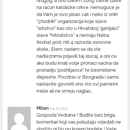
drugog, a ono barem zbog vashe satire
na racun katolicke crkve, nemoguce je
da Vam je ovo pisao cak i neko iz onih
”çhudnih” organizacija koje slave
”srbstvo” kao sto u Hrvatskoj ‘genijalci”
slave ”hrbratstvo” a nemaju hleba
(kruha) jesti, niti 4 razreda osnovne
skole….Elem, nadam se da ste
nadleznima prijavili taj slucaj, a oni ce
ako budu imali volje pronaci nacina da
pronadju ‘poshiljaoca” te besmislene
depeshe. Pozdrav iz Beograda i samo
nastavite govoriti ono sto svi pametni
misle ali ne smeju naglas…
Milan
04.12.2012
Gospođa Vedrana ! Budite bez briga,
komentari koji vas pokušaju vrijeđati ne
dostižu ni tlo po kojem hodate ! Vaše