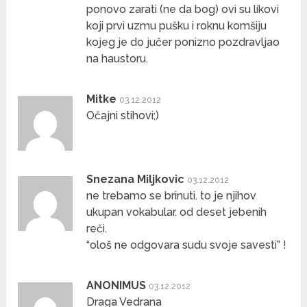
ponovo zarati (ne da bog) ovi su likovi
koji prvi uzmu pušku i roknu komšiju
kojeg je do jučer ponizno pozdravljao
na haustoru.
Mitke
03.12.2012
Očajni stihovi;)
Snezana Miljkovic
03.12.2012
ne trebamo se brinuti. to je njihov
ukupan vokabular. od deset jebenih
reči.
“ološ ne odgovara sudu svoje savesti” !
ANONIMUS
03.12.2012
Draga Vedrana