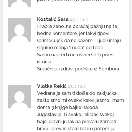
Kostalić Saša
03.12.2012
Hrabra ženo…ne obraćaj pažnju na te
bedne komentare, jer takvi tipovi
(primećuješ da ne kažem – ljudi) imaju
sigurno manja “muda” od tebe.
Samo napred i ne osvrći se..ti pišeš
istoriju.
Srdačni pozdravi podrške iz Sombora
Vlatka Rekić
03.12.2012
Vedrana ja sam ti došla do zaključka
zašto smo mi ovakvi kakvi jesmo. Imam
doma 3 knjige bajke naroda
Jugoslavije. U svakoj, ali baš svakoj
bajci glavni junak na prevaru zamlati
braću, prevari staru babu i potom ju