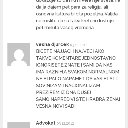
dokazuje to da mu ni vera nije sveta, ne
da ja dajem pet para za religiju, ali
osnovna kultura bi bila pozeljna. Valjda
ne mislite da su takvi kreteni dostojni
pet minuta vaseg vremena.
vesna djurcek
03.12.2012
BICETE NAJJACI I NAJVECI AKO
TAKVE KOMENTARE JEDNOSTAVNO
IGNORISETE.ZNATE I SAMI DA NAS
IMA RAZNIH,A SVAKOM NORMALNOM
NE BI PALO NAPAMET DA VAS BLATI-
SOVINIZAM I NACIONALIZAM
PREZIREM IZ DNA DUSE!
SAMO NAPRED VI STE HRABRA ZENA!
VESNA NOVI SAD!
Advokat
03.12.2012