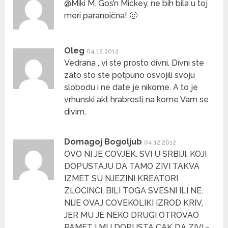
@Miki M. Gos’n Mickey, ne bih bila u toj
meri paranoična! 🙂
Oleg
04.12.2012
Vedrana , vi ste prosto divni. Divni ste
zato sto ste potpuno osvojili svoju
slobodu i ne date je nikome. A to je
vrhunski akt hrabrosti na kome Vam se
divim.
Domagoj Bogoljub
04.12.2012
OVO NI JE COVJEK. SVI U SRBIJI, KOJI
DOPUSTAJU DA TAMO ZIVI TAKVA
IZMET SU NJEZINI KREATORI
ZLOCINCI, BILI TOGA SVESNI ILI NE.
NIJE OVAJ COVEKOLIKI IZROD KRIV,
JER MU JE NEKO DRUGI OTROVAO
PAMET I MU DOPUSTA CAK DA ZIVI.–