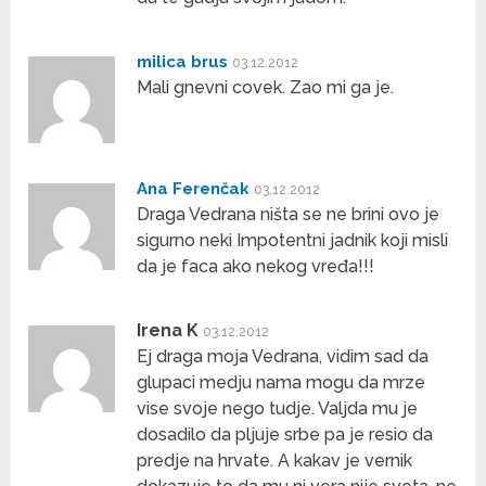
milica brus
03.12.2012
Mali gnevni covek. Zao mi ga je.
Ana Ferenčak
03.12.2012
Draga Vedrana ništa se ne brini ovo je
sigurno neki Impotentni jadnik koji misli
da je faca ako nekog vređa!!!
Irena K
03.12.2012
Ej draga moja Vedrana, vidim sad da
glupaci medju nama mogu da mrze
vise svoje nego tudje. Valjda mu je
dosadilo da pljuje srbe pa je resio da
predje na hrvate. A kakav je vernik