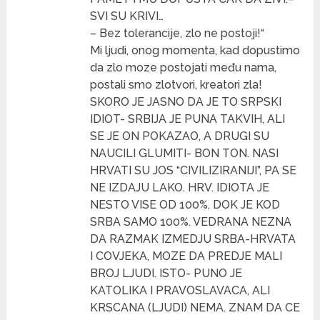
SVI SU KRIVI…
– Bez tolerancije, zlo ne postoji!“
Mi ljudi, onog momenta, kad dopustimo
da zlo moze postojati među nama,
postali smo zlotvori, kreatori zla!
SKORO JE JASNO DA JE TO SRPSKI
IDIOT- SRBIJA JE PUNA TAKVIH, ALI
SE JE ON POKAZAO, A DRUGI SU
NAUCILI GLUMITI- BON TON. NASI
HRVATI SU JOS “CIVILIZIRANIJI”, PA SE
NE IZDAJU LAKO. HRV. IDIOTA JE
NESTO VISE OD 100%, DOK JE KOD
SRBA SAMO 100%. VEDRANA NEZNA
DA RAZMAK IZMEDJU SRBA-HRVATA
I COVJEKA, MOZE DA PREDJE MALI
BROJ LJUDI. ISTO- PUNO JE
KATOLIKA I PRAVOSLAVACA, ALI
KRSCANA (LJUDI) NEMA. ZNAM DA CE