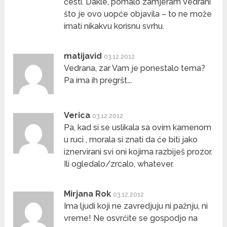
česti. Dakle, pomalo zamjeram Vedrani
što je ovo uopće objavila – to ne može
imati nikakvu korisnu svrhu.
matijavid
03.12.2012
Vedrana, zar Vam je ponestalo tema?
Pa ima ih pregršt….
Verica
03.12.2012
Pa, kad si se uslikala sa ovim kamenom
u ruci , morala si znati da će biti jako
iznervirani svi oni kojima razbiješ prozor.
Ili ogledalo/zrcalo, whatever.
Mirjana Rok
03.12.2012
Ima ljudi koji ne zavredjuju ni pažnju, ni
vreme! Ne osvrćite se gospodjo na