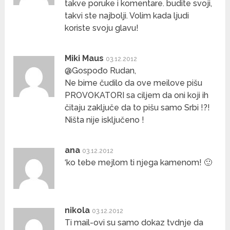
takve poruke i komentare. budite svoji,
takvi ste najbolji. Volim kada ljudi
koriste svoju glavu!
Miki Maus
03.12.2012
@Gospođo Rudan,
Ne bime čudilo da ove meilove pišu
PROVOKATORI sa ciljem da oni koji ih
čitaju zaključe da to pišu samo Srbi !?!
Ništa nije isključeno !
ana
03.12.2012
‘ko tebe mejlom ti njega kamenom! 🙂
nikola
03.12.2012
Ti mail-ovi su samo dokaz tvdnje da