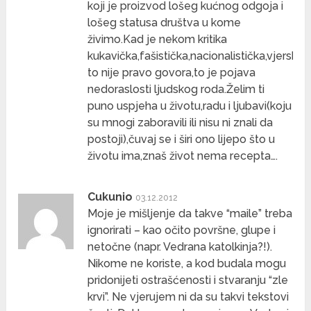
koji je proizvod lošeg kućnog odgoja i
lošeg statusa društva u kome
živimo.Kad je nekom kritika
kukavička,fašistička,nacionalistička,vjerska
to nije pravo govora,to je pojava
nedoraslosti ljudskog roda.Želim ti
puno uspjeha u životu,radu i ljubavi(koju
su mnogi zaboravili ili nisu ni znali da
postoji),čuvaj se i širi ono lijepo što u
životu ima,znaš život nema recepta….
Cukunio
03.12.2012
Moje je mišljenje da takve “maile” treba
ignorirati – kao očito površne, glupe i
netočne (napr. Vedrana katolkinja?!).
Nikome ne koriste, a kod budala mogu
pridonijeti ostrašćenosti i stvaranju “zle
krvi”. Ne vjerujem ni da su takvi tekstovi