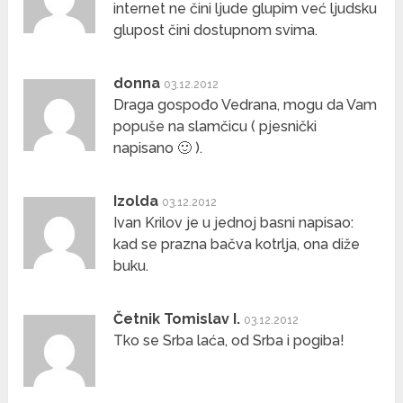
internet ne čini ljude glupim već ljudsku
glupost čini dostupnom svima.
donna
03.12.2012
Draga gospođo Vedrana, mogu da Vam
popuše na slamčicu ( pjesnički
napisano 🙂 ).
Izolda
03.12.2012
Ivan Krilov je u jednoj basni napisao:
kad se prazna bačva kotrlja, ona diže
buku.
Četnik Tomislav I.
03.12.2012
Tko se Srba laća, od Srba i pogiba!