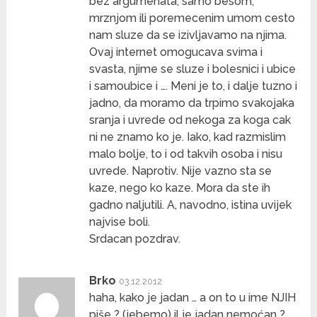
bez argumenata, samo besom,
mrznjom ili poremecenim umom cesto
nam sluze da se izivljavamo na njima.
Ovaj internet omogucava svima i
svasta, njime se sluze i bolesnici i ubice
i samoubice i …. Meni je to, i dalje tuzno i
jadno, da moramo da trpimo svakojaka
sranja i uvrede od nekoga za koga cak
ni ne znamo ko je. Iako, kad razmislim
malo bolje, to i od takvih osoba i nisu
uvrede. Naprotiv. Nije vazno sta se
kaze, nego ko kaze. Mora da ste ih
gadno naljutili. A, navodno, istina uvijek
najvise boli.
Srdacan pozdrav.
Brko
03.12.2012
haha, kako je jadan … a on to u ime NJIH
piše ? (jebemo) il je jadan nemoćan ?