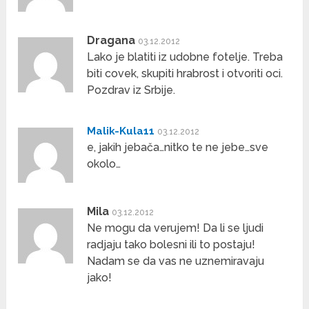
Dragana
03.12.2012
Lako je blatiti iz udobne fotelje. Treba
biti covek, skupiti hrabrost i otvoriti oci.
Pozdrav iz Srbije.
Malik-Kula11
03.12.2012
e, jakih jebača…nitko te ne jebe…sve
okolo…
Mila
03.12.2012
Ne mogu da verujem! Da li se ljudi
radjaju tako bolesni ili to postaju!
Nadam se da vas ne uznemiravaju
jako!