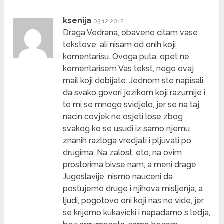
ksenija
03.12.2012
Draga Vedrana, obaveno citam vase
tekstove, ali nisam od onih koji
komentarisu. Ovoga puta, opet ne
komentarisem Vas tekst, nego ovaj
mail koji dobijate. Jednom ste napisali
da svako govori jezikom koji razumije i
to mi se mnogo svidjelo, jer se na taj
nacin covjek ne osjeti lose zbog
svakog ko se usudi iz samo njemu
znanih razloga vredjati i pljuvati po
drugima. Na zalost, eto, na ovim
prostorima bivse nam, a meni drage
Jugoslavije, nismo nauceni da
postujemo druge i njihova misljenja, a
ljudi, pogotovo oni koji nas ne vide, jer
se krijemo kukavicki i napadamo s ledja,