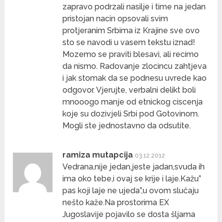
zapravo podrzali nasilje i time na jedan
pristojan nacin opsovali svim
protjeranim Srbima iz Krajine sve ovo
sto se navodi u vasem tekstu iznad!
Mozemo se praviti blesavi, ali recimo
da nismo. Radovanje zlocincu zahtjeva
i jak stomak da se podnesu uvrede kao
odgovor. Vjerujte, verbalni delikt boli
mnooogo manje od etnickog ciscenja
koje su dozivjeli Srbi pod Gotovinom.
Mogli ste jednostavno da odsutite.
ramiza mutapcija
03.12.2012
Vedrana,nije jedan,jeste jadan,svuda ih
ima oko tebe,i ovaj se krije i laje.Kažu”
pas koji laje ne ujeda”,u ovom slučaju
nešto kaže.Na prostorima EX
Jugoslavije pojavilo se dosta šljama