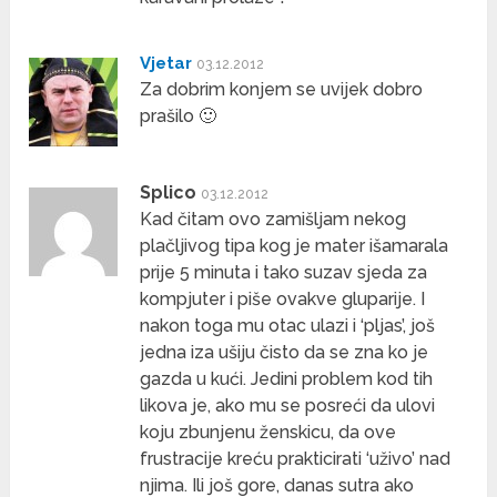
Vjetar
03.12.2012
Za dobrim konjem se uvijek dobro
prašilo 🙂
Splico
03.12.2012
Kad čitam ovo zamišljam nekog
plačljivog tipa kog je mater išamarala
prije 5 minuta i tako suzav sjeda za
kompjuter i piše ovakve gluparije. I
nakon toga mu otac ulazi i ‘pljas’, još
jedna iza ušiju čisto da se zna ko je
gazda u kući. Jedini problem kod tih
likova je, ako mu se posreći da ulovi
koju zbunjenu ženskicu, da ove
frustracije kreću prakticirati ‘uživo’ nad
njima. Ili još gore, danas sutra ako