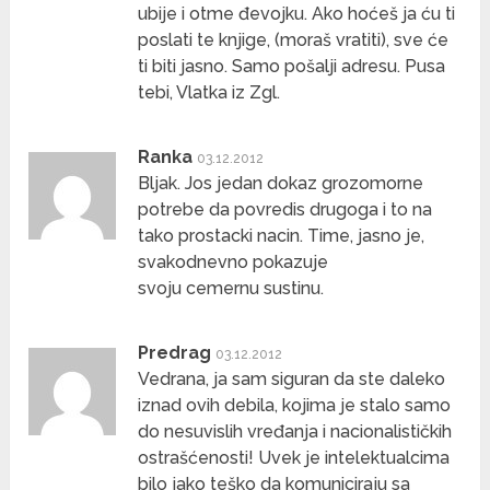
ubije i otme đevojku. Ako hoćeš ja ću ti
poslati te knjige, (moraš vratiti), sve će
ti biti jasno. Samo pošalji adresu. Pusa
tebi, Vlatka iz Zgl.
Ranka
03.12.2012
Bljak. Jos jedan dokaz grozomorne
potrebe da povredis drugoga i to na
tako prostacki nacin. Time, jasno je,
svakodnevno pokazuje
svoju cemernu sustinu.
Predrag
03.12.2012
Vedrana, ja sam siguran da ste daleko
iznad ovih debila, kojima je stalo samo
do nesuvislih vređanja i nacionalističkih
ostrašćenosti! Uvek je intelektualcima
bilo jako teško da komuniciraju sa