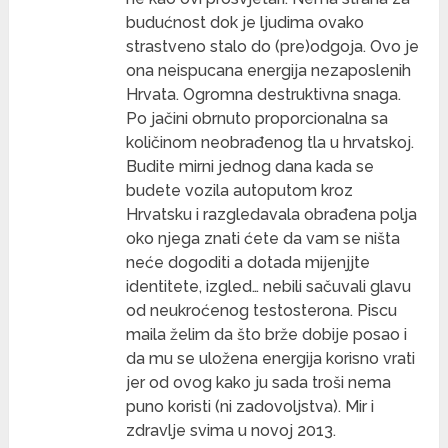
budućnost dok je ljudima ovako
strastveno stalo do (pre)odgoja. Ovo je
ona neispucana energija nezaposlenih
Hrvata. Ogromna destruktivna snaga.
Po jačini obrnuto proporcionalna sa
količinom neobrađenog tla u hrvatskoj.
Budite mirni jednog dana kada se
budete vozila autoputom kroz
Hrvatsku i razgledavala obrađena polja
oko njega znati ćete da vam se ništa
neće dogoditi a dotada mijenjjte
identitete, izgled… nebili sačuvali glavu
od neukroćenog testosterona. Piscu
maila želim da što brže dobije posao i
da mu se uložena energija korisno vrati
jer od ovog kako ju sada troši nema
puno koristi (ni zadovoljstva). Mir i
zdravlje svima u novoj 2013.