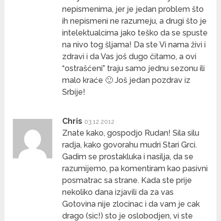
nepismenima, jer je jedan problem što
ih nepismeni ne razumeju, a drugi što je
intelektualcima jako teško da se spuste
na nivo tog šljama! Da ste Vi nama živi i
zdravi i da Vas još dugo čitamo, a ovi
“ostrašćeni” traju samo jednu sezonu ili
malo kraće 🙂 Još jedan pozdrav iz
Srbije!
Chris
03.12.2012
Znate kako, gospodjo Rudan! Sila silu
radja, kako govorahu mudri Stari Grci.
Gadim se prostakluka i nasilja, da se
razumijemo, pa komentiram kao pasivni
posmatrac sa strane. Kada ste prije
nekoliko dana izjavili da za vas
Gotovina nije zlocinac i da vam je cak
drago (sic!) sto je oslobodjen, vi ste