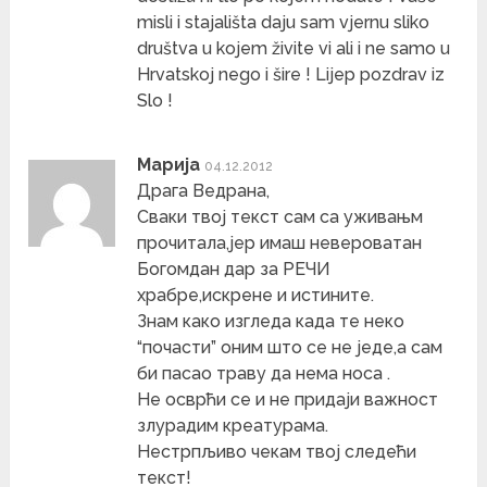
misli i stajališta daju sam vjernu sliko
društva u kojem živite vi ali i ne samo u
Hrvatskoj nego i šire ! Lijep pozdrav iz
Slo !
Марија
04.12.2012
Драга Ведрана,
Сваки твој текст сам са уживањм
прочитала,јер имаш невероватан
Богомдан дар за РЕЧИ
храбре,искрене и истините.
Знам како изгледа када те неко
“почасти” оним што се не једе,а сам
би пасао траву да нема носа .
Не осврћи се и не придаји важност
злурадим креатурама.
Нестрпљиво чекам твој следећи
текст!