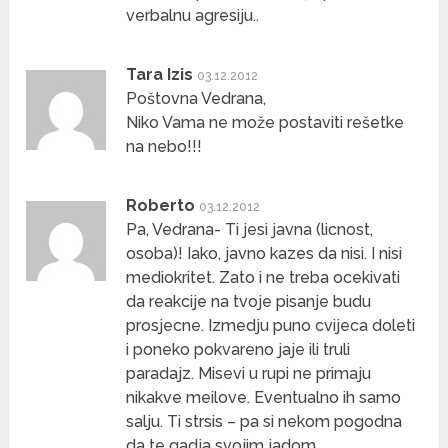
verbalnu agresiju..
Tara Izis
03.12.2012
Poštovna Vedrana,
Niko Vama ne može postaviti rešetke
na nebo!!!
Roberto
03.12.2012
Pa, Vedrana- Ti jesi javna (licnost,
osoba)! Iako, javno kazes da nisi. I nisi
mediokritet. Zato i ne treba ocekivati
da reakcije na tvoje pisanje budu
prosjecne. Izmedju puno cvijeca doleti
i poneko pokvareno jaje ili truli
paradajz. Misevi u rupi ne primaju
nikakve meilove. Eventualno ih samo
salju. Ti strsis – pa si nekom pogodna
da te gadja svojim jadom.