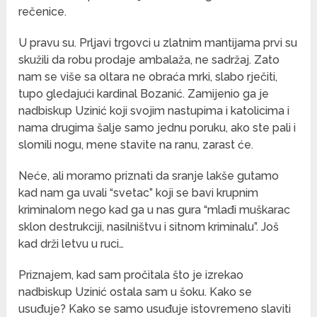
rečenice.
U pravu su. Prljavi trgovci u zlatnim mantijama prvi su
skužili da robu prodaje ambalaža, ne sadržaj. Zato
nam se više sa oltara ne obraća mrki, slabo rječiti,
tupo gledajući kardinal Bozanić. Zamijenio ga je
nadbiskup Uzinić koji svojim nastupima i katolicima i
nama drugima šalje samo jednu poruku, ako ste pali i
slomili nogu, mene stavite na ranu, zarast će.
Neće, ali moramo priznati da sranje lakše gutamo
kad nam ga uvali “svetac” koji se bavi krupnim
kriminalom nego kad ga u nas gura “mlađi muškarac
sklon destrukciji, nasilništvu i sitnom kriminalu”. Još
kad drži letvu u ruci…
Priznajem, kad sam pročitala što je izrekao
nadbiskup Uzinić ostala sam u šoku. Kako se
usuđuje? Kako se samo usuđuje istovremeno slaviti