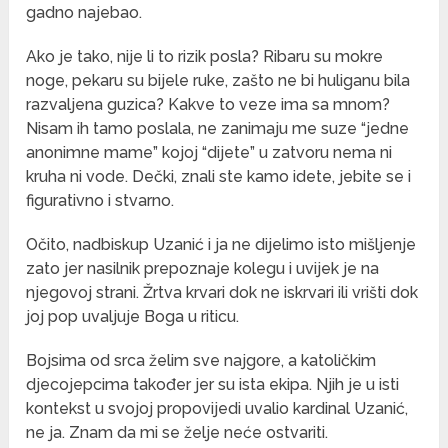
gadno najebao.
Ako je tako, nije li to rizik posla? Ribaru su mokre
noge, pekaru su bijele ruke, zašto ne bi huliganu bila
razvaljena guzica? Kakve to veze ima sa mnom?
Nisam ih tamo poslala, ne zanimaju me suze “jedne
anonimne mame” kojoj “dijete” u zatvoru nema ni
kruha ni vode. Dečki, znali ste kamo idete, jebite se i
figurativno i stvarno.
Očito, nadbiskup Uzanić i ja ne dijelimo isto mišljenje
zato jer nasilnik prepoznaje kolegu i uvijek je na
njegovoj strani. Žrtva krvari dok ne iskrvari ili vrišti dok
joj pop uvaljuje Boga u riticu.
Bojsima od srca želim sve najgore, a katoličkim
djecojepcima također jer su ista ekipa. Njih je u isti
kontekst u svojoj propovijedi uvalio kardinal Uzanić,
ne ja. Znam da mi se želje neće ostvariti.