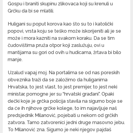
Gospu i braniti skupinu zlikovaca koji su krenuli u
Grčku da bi se mlatili.
Huligani su poput korova kao što su to i katolički
popovi, vrsta koju se teško može iskorijeniti ali je se
može i mora kazniti na svakom koraku. Da se tim
čudovištima pruža otpor koji zaslužuju, ovi u
mantijama su gori od ovih u hudicama, žrtava bi bilo
manje.
Uzalud vapaj moj. Na portalima se od nas poreskih
obveznika traži da se založimo da huliganima
Hrvatska, to jest vlast, to jest premijer, to jest neki
ministar, pomogne jer su “hrvatski građani”. Opaki
dečki koje je grčka policija stavila na sigurno boje se
da će ih njihove grčke kolege, to im najavljuje naš
predsjednik Milanović, pojebati u nekom od grčkih
zatvora. Tamo zatvorenici jedni druge masovno jebu.
To Milanović zna. Sigurno je neki njegov pajdaš