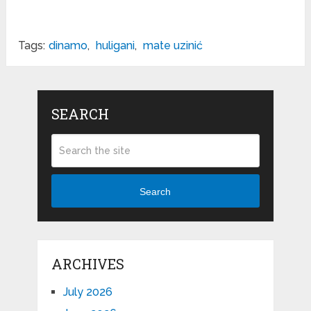
Tags:
dinamo
,
huligani
,
mate uzinić
SEARCH
Search
ARCHIVES
July 2026