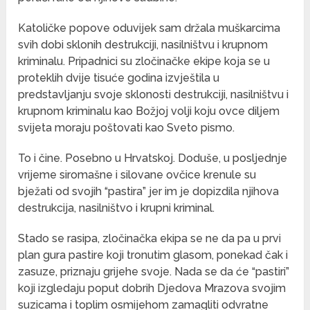
Katoličke popove oduvijek sam držala muškarcima
svih dobi sklonih destrukciji, nasilništvu i krupnom
kriminalu. Pripadnici su zločinačke ekipe koja se u
proteklih dvije tisuće godina izvještila u
predstavljanju svoje sklonosti destrukciji, nasilništvu i
krupnom kriminalu kao Božjoj volji koju ovce diljem
svijeta moraju poštovati kao Sveto pismo.
To i čine. Posebno u Hrvatskoj. Doduše, u posljednje
vrijeme siromašne i silovane ovčice krenule su
bježati od svojih “pastira” jer im je dopizdila njihova
destrukcija, nasilništvo i krupni kriminal.
Stado se rasipa, zločinačka ekipa se ne da pa u prvi
plan gura pastire koji tronutim glasom, ponekad čak i
zasuze, priznaju grijehe svoje. Nada se da će “pastiri”
koji izgledaju poput dobrih Djedova Mrazova svojim
suzicama i toplim osmijehom zamagliti odvratne