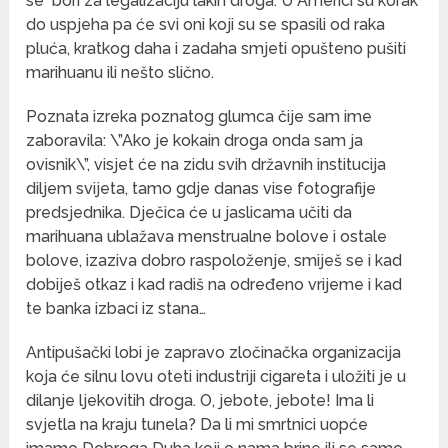
se bori za legalizaciju lakih droga. U Americi su korak
do uspjeha pa će svi oni koji su se spasili od raka
pluća, kratkog daha i zadaha smjeti opušteno pušiti
marihuanu ili nešto slično.
Poznata izreka poznatog glumca čije sam ime
zaboravila: \”Ako je kokain droga onda sam ja
ovisnik\”, visjet će na zidu svih državnih institucija
diljem svijeta, tamo gdje danas vise fotografije
predsjednika. Dječica će u jaslicama učiti da
marihuana ublažava menstrualne bolove i ostale
bolove, izaziva dobro raspoloženje, smiješ se i kad
dobiješ otkaz i kad radiš na određeno vrijeme i kad
te banka izbaci iz stana…
Antipušački lobi je zapravo zločinačka organizacija
koja će silnu lovu oteti industriji cigareta i uložiti je u
dilanje ljekovitih droga. O, jebote, jebote! Ima li
svjetla na kraju tunela? Da li mi smrtnici uopće