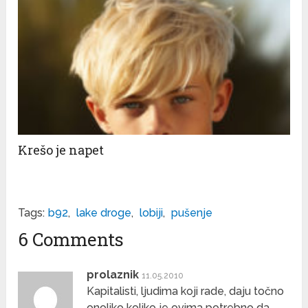
Krešo je napet
Tags:
b92
,
lake droge
,
lobiji
,
pušenje
6 Comments
prolaznik
11.05.2010
Kapitalisti, ljudima koji rade, daju točno
onoliko koliko je ovima potrebno da