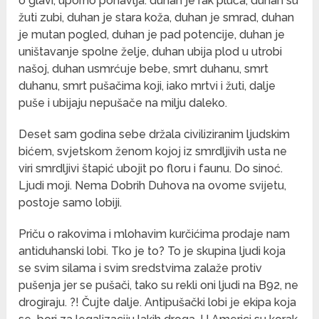
o glavi, uporno ponavlja: duhan je rak pluća, duhan su
žuti zubi, duhan je stara koža, duhan je smrad, duhan
je mutan pogled, duhan je pad potencije, duhan je
uništavanje spolne želje, duhan ubija plod u utrobi
našoj, duhan usmrćuje bebe, smrt duhanu, smrt
duhanu, smrt pušačima koji, iako mrtvi i žuti, dalje
puše i ubijaju nepušače na milju daleko.
Deset sam godina sebe držala civiliziranim ljudskim
bićem, svjetskom ženom kojoj iz smrdljivih usta ne
viri smrdljivi štapić ubojit po floru i faunu. Do sinoć.
Ljudi moji. Nema Dobrih Duhova na ovome svijetu,
postoje samo lobiji.
Priču o rakovima i mlohavim kurčićima prodaje nam
antiduhanski lobi. Tko je to? To je skupina ljudi koja
se svim silama i svim sredstvima zalaže protiv
pušenja jer se pušači, tako su rekli oni ljudi na B92, ne
drogiraju. ?! Čujte dalje. Antipušački lobi je ekipa koja