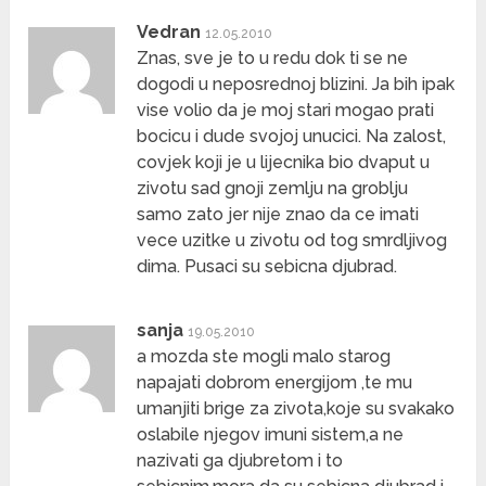
Vedran
12.05.2010
Znas, sve je to u redu dok ti se ne
dogodi u neposrednoj blizini. Ja bih ipak
vise volio da je moj stari mogao prati
bocicu i dude svojoj unucici. Na zalost,
covjek koji je u lijecnika bio dvaput u
zivotu sad gnoji zemlju na groblju
samo zato jer nije znao da ce imati
vece uzitke u zivotu od tog smrdljivog
dima. Pusaci su sebicna djubrad.
sanja
19.05.2010
a mozda ste mogli malo starog
napajati dobrom energijom ,te mu
umanjiti brige za zivota,koje su svakako
oslabile njegov imuni sistem,a ne
nazivati ga djubretom i to