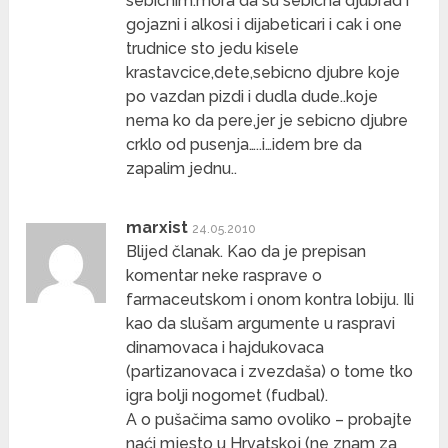
sebicnim.mora da su sebicna djubrad i
gojazni i alkosi i dijabeticari i cak i one
trudnice sto jedu kisele
krastavcice,dete,sebicno djubre koje
po vazdan pizdi i dudla dude..koje
nema ko da pere,jer je sebicno djubre
crklo od pusenja…..i…idem bre da
zapalim jednu..
marxist
24.05.2010
Blijed članak. Kao da je prepisan
komentar neke rasprave o
farmaceutskom i onom kontra lobiju. Ili
kao da slušam argumente u raspravi
dinamovaca i hajdukovaca
(partizanovaca i zvezdaša) o tome tko
igra bolji nogomet (fudbal).
A o pušačima samo ovoliko – probajte
naći mjesto u Hrvatskoj (ne znam za