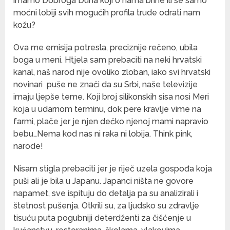
imamo Dobroga Duha koji o nama brine ili se samo
moćni lobiji svih mogućih profila trude odrati nam
kožu?
Ova me emisija potresla, preciznije rečeno, ubila
boga u meni. Htjela sam prebaciti na neki hrvatski
kanal, naš narod nije ovoliko zloban, iako svi hrvatski
novinari puše ne znači da su Srbi, naše televizije
imaju ljepše teme. Koji broj silikonskih sisa nosi Meri
koja u udarnom terminu, dok pere kravlje vime na
farmi, plače jer je njen dečko njenoj mami napravio
bebu…Nema kod nas ni raka ni lobija. Think pink,
narode!
Nisam stigla prebaciti jer je riječ uzela gospođa koja
puši ali je bila u Japanu. Japanci ništa ne govore
napamet, sve ispituju do detalja pa su analizirali i
štetnost pušenja. Otkrili su, za ljudsko su zdravlje
tisuću puta pogubniji deterdženti za čišćenje u