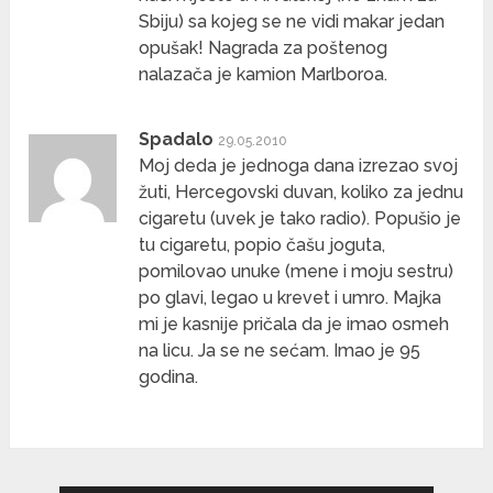
Sbiju) sa kojeg se ne vidi makar jedan
opušak! Nagrada za poštenog
nalazača je kamion Marlboroa.
Spadalo
29.05.2010
Moj deda je jednoga dana izrezao svoj
žuti, Hercegovski duvan, koliko za jednu
cigaretu (uvek je tako radio). Popušio je
tu cigaretu, popio čašu joguta,
pomilovao unuke (mene i moju sestru)
po glavi, legao u krevet i umro. Majka
mi je kasnije pričala da je imao osmeh
na licu. Ja se ne sećam. Imao je 95
godina.