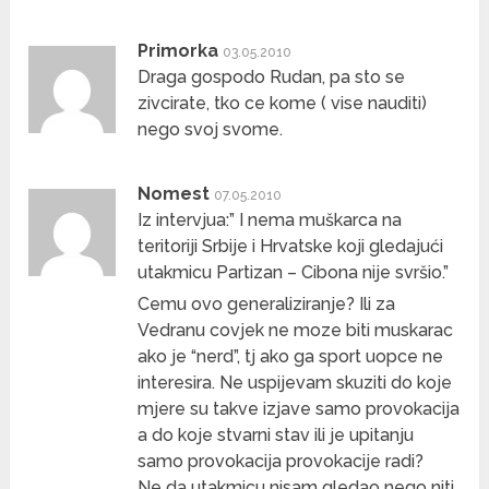
Primorka
03.05.2010
Draga gospodo Rudan, pa sto se
zivcirate, tko ce kome ( vise nauditi)
nego svoj svome.
Nomest
07.05.2010
Iz intervjua:” I nema muškarca na
teritoriji Srbije i Hrvatske koji gledajući
utakmicu Partizan – Cibona nije svršio.”
Cemu ovo generaliziranje? Ili za
Vedranu covjek ne moze biti muskarac
ako je “nerd”, tj ako ga sport uopce ne
interesira. Ne uspijevam skuziti do koje
mjere su takve izjave samo provokacija
a do koje stvarni stav ili je upitanju
samo provokacija provokacije radi?
Ne da utakmicu nisam gledao nego niti