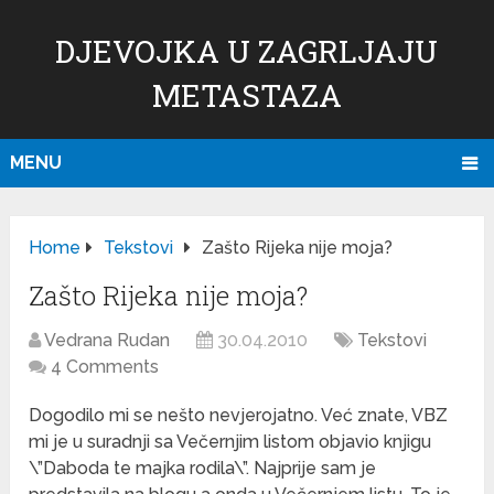
DJEVOJKA U ZAGRLJAJU
METASTAZA
MENU
Home
Tekstovi
Zašto Rijeka nije moja?
Zašto Rijeka nije moja?
Vedrana Rudan
30.04.2010
Tekstovi
4 Comments
Dogodilo mi se nešto nevjerojatno. Već znate, VBZ
mi je u suradnji sa Večernjim listom objavio knjigu
\”Daboda te majka rodila\”. Najprije sam je