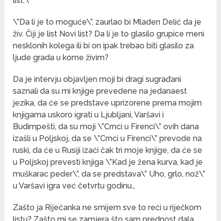
list.\”
\”Da li je to moguće\”, zaurlao bi Mladen Delić da je
živ. Čiji je list Novi list? Da li je to glasilo grupice meni
nesklonih kolega ili bi on ipak trebao biti glasilo za
ljude grada u kome živim?
Da je intervju objavljen moji bi dragi sugrađani
saznali da su mi knjige prevedene na jedanaest
jezika, da će se predstave uprizorene prema mojim
knjigama uskoro igrati u Ljubljani, Varšavi i
Budimpešti, da su moji \”Crnci u Firenci\” ovih dana
izašli u Poljskoj, da se \”Crnci u Firenci\” prevode na
ruski, da će u Rusiji izaći čak tri moje knjige, da će se
u Poljskoj prevesti knjiga \”Kad je žena kurva, kad je
muškarac peder\”, da se predstava\” Uho, grlo, nož\”
u Varšavi igra već četvrtu godinu…
Zašto ja Riječanka ne smijem sve to reći u riječkom
listu? Zašto mi se zamjera što sam prednost dala