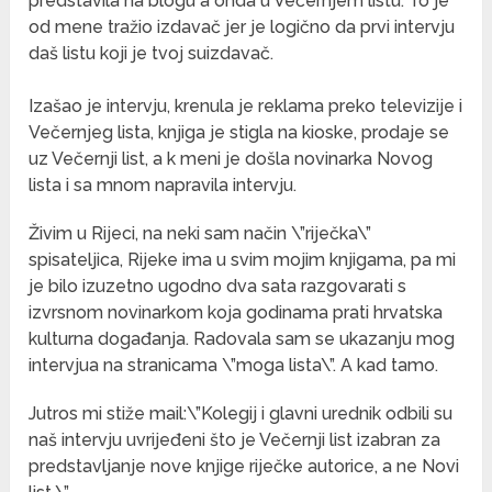
predstavila na blogu a onda u Večernjem listu. To je
od mene tražio izdavač jer je logično da prvi intervju
daš listu koji je tvoj suizdavač.
Izašao je intervju, krenula je reklama preko televizije i
Večernjeg lista, knjiga je stigla na kioske, prodaje se
uz Večernji list, a k meni je došla novinarka Novog
lista i sa mnom napravila intervju.
Živim u Rijeci, na neki sam način \”riječka\”
spisateljica, Rijeke ima u svim mojim knjigama, pa mi
je bilo izuzetno ugodno dva sata razgovarati s
izvrsnom novinarkom koja godinama prati hrvatska
kulturna događanja. Radovala sam se ukazanju mog
intervjua na stranicama \”moga lista\”. A kad tamo.
Jutros mi stiže mail:\”Kolegij i glavni urednik odbili su
naš intervju uvrijeđeni što je Večernji list izabran za
predstavljanje nove knjige riječke autorice, a ne Novi