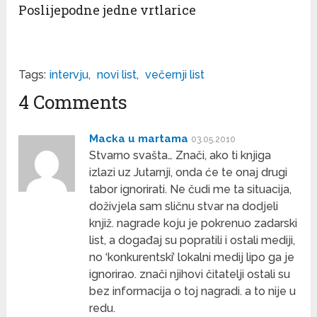
Poslijepodne jedne vrtlarice
Tags:
intervju
,
novi list
,
večernji list
4 Comments
Macka u martama
03.05.2010
Stvarno svašta… Znači, ako ti knjiga
izlazi uz Jutarnji, onda će te onaj drugi
tabor ignorirati. Ne čudi me ta situacija,
doživjela sam sličnu stvar na dodjeli
knjiž. nagrade koju je pokrenuo zadarski
list, a događaj su popratili i ostali mediji,
no ‘konkurentski’ lokalni medij lipo ga je
ignorirao. znači njihovi čitatelji ostali su
bez informacija o toj nagradi. a to nije u
redu.