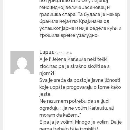
потурица као што се у лијепој
геноцидној велича Јасеновац и
градишка стара. Та будала је макар
бранила нејач по Крајинама од
усташког јарма и није седела кући и
трошила време узалудно.
Lupus
17.11.2014
A je l’ Jelena Karleuša neki teški
zločinac pa je strašno složiti se s
njom?!
Sva je sreća da postoje javne ličnosti
koje uopšte progovaraju o tome kako
jeste.
Ne razumem potrebu da se ljudi
ograđuju : ,,ja ne volim Karleušu, ali
moram da kažem…”
E pa ja je volim! Mnogo je volim. Da je
nema trebalo bi je izmisliti !