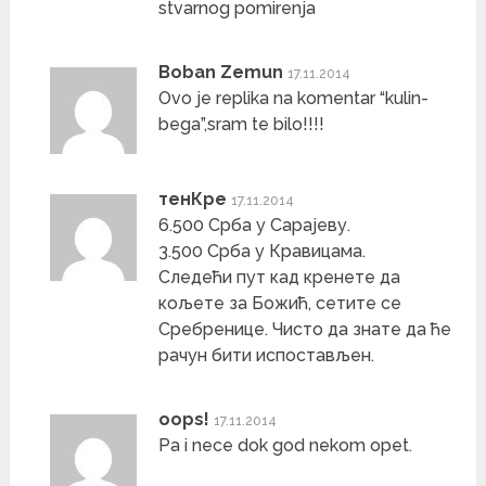
stvarnog pomirenja
Boban Zemun
17.11.2014
Ovo je replika na komentar “kulin-
bega”,sram te bilo!!!!
тенКре
17.11.2014
6.500 Срба у Сарајеву.
3.500 Срба у Кравицама.
Следећи пут кад кренете да
кољете за Божић, сетите се
Сребренице. Чисто да знате да ће
рачун бити испостављен.
oops!
17.11.2014
Pa i nece dok god nekom opet.