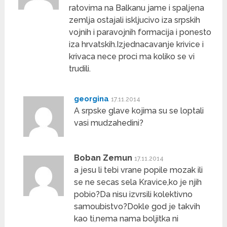
ratovima na Balkanu jame i spaljena
zemlja ostajali iskljucivo iza srpskih
vojnih i paravojnih formacija i ponesto
iza hrvatskih.Izjednacavanje krivice i
krivaca nece proci ma koliko se vi
trudili.
georgina
17.11.2014
A srpske glave kojima su se loptali
vasi mudzahedini?
Boban Zemun
17.11.2014
a jesu li tebi vrane popile mozak ili
se ne secas sela Kravice,ko je njih
pobio?Da nisu izvrsili kolektivno
samoubistvo?Dokle god je takvih
kao ti,nema nama boljitka ni