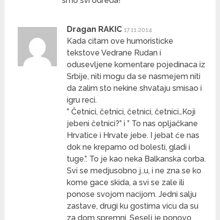
smo svi odreda!
Dragan RAKIC
17.11.2014
Kada citam ove humoristicke
tekstove Vedrane Rudan i
odusevljene komentare pojedinaca iz
Srbije, niti mogu da se nasmejem niti
da zalim sto nekine shvataju smisao i
igru reci.
” Četnici, četnici, četnici, četnici…Koji
jebeni četnici?” i ” To nas opljačkane
Hrvatice i Hrvate jebe. I jebat će nas
dok ne krepamo od bolesti, gladi i
tuge.”. To je kao neka Balkanska corba.
Svi se medjusobno j..u, i ne zna se ko
kome gace skida, a svi se zale ili
ponose svojom nacijom. Jedni salju
zastave, drugi ku gostima vicu da su
za dom spremni. Seselj je ponovo