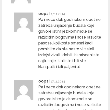
oops!
17.11.2014
Pa i nece dok god nekom opet ne
zatreba unijacenje budala koje
govore istim jezikom,mole se
razlicitim bogovima i nose razlicite
pasose…kolikoste smesni kad i
pomislite da ste nesto vi zeleli
izdejstvivali i dobili…iskorisceni ste
najtuznije…klali ste i bili ste
klani,palili i bili paljeni,al
oops!
17.11.2014
Pa i nece dok god nekom opet ne
zatreba unijacenje budala koje
govore istim jezikom,mole se
razlicitim bogovima i nose razlicite