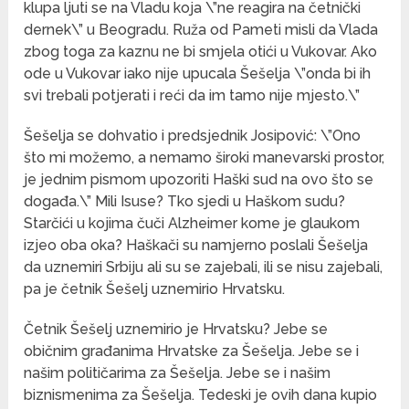
klupa ljuti se na Vladu koja \”ne reagira na četnički
dernek\” u Beogradu. Ruža od Pameti misli da Vlada
zbog toga za kaznu ne bi smjela otići u Vukovar. Ako
ode u Vukovar iako nije upucala Šešelja \”onda bi ih
svi trebali potjerati i reći da im tamo nije mjesto.\”
Šešelja se dohvatio i predsjednik Josipović: \”Ono
što mi možemo, a nemamo široki manevarski prostor,
je jednim pismom upozoriti Haški sud na ovo što se
događa.\” Mili Isuse? Tko sjedi u Haškom sudu?
Starčići u kojima čuči Alzheimer kome je glaukom
izjeo oba oka? Haškači su namjerno poslali Šešelja
da uznemiri Srbiju ali su se zajebali, ili se nisu zajebali,
pa je četnik Šešelj uznemirio Hrvatsku.
Četnik Šešelj uznemirio je Hrvatsku? Jebe se
običnim građanima Hrvatske za Šešelja. Jebe se i
našim političarima za Šešelja. Jebe se i našim
biznismenima za Šešelja. Tedeski je ovih dana kupio