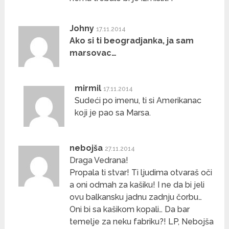
Johny
17.11.2014
Ako si ti beogradjanka, ja sam
marsovac…
mirmil
17.11.2014
Sudeći po imenu, ti si Amerikanac
koji je pao sa Marsa.
nebojša
27.11.2014
Draga Vedrana!
Propala ti stvar! Ti ljudima otvaraš oči
a oni odmah za kašiku! I ne da bi jeli
ovu balkansku jadnu zadnju čorbu…
Oni bi sa kašikom kopali… Da bar
temelje za neku fabriku?! LP, Nebojša