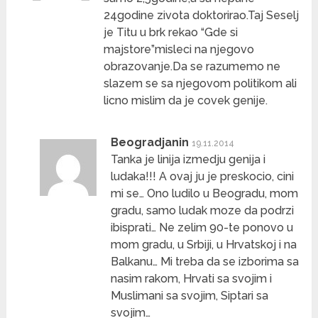
24godine zivota doktorirao.Taj Seselj
je Titu u brk rekao “Gde si
majstore”misleci na njegovo
obrazovanje.Da se razumemo ne
slazem se sa njegovom politikom ali
licno mislim da je covek genije.
Beogradjanin
19.11.2014
Tanka je linija izmedju genija i
ludaka!!! A ovaj ju je preskocio, cini
mi se… Ono ludilo u Beogradu, mom
gradu, samo ludak moze da podrzi
ibisprati… Ne zelim 90-te ponovo u
mom gradu, u Srbiji, u Hrvatskoj i na
Balkanu… Mi treba da se izborima sa
nasim rakom, Hrvati sa svojim i
Muslimani sa svojim, Siptari sa
svojim…