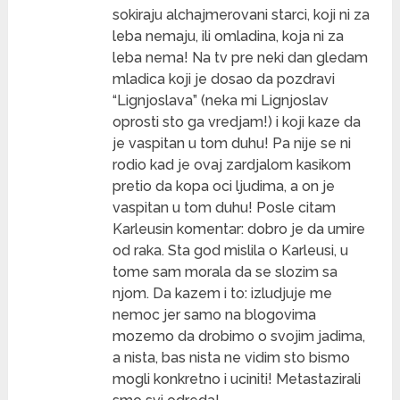
sokiraju alchajmerovani starci, koji ni za
leba nemaju, ili omladina, koja ni za
leba nema! Na tv pre neki dan gledam
mladica koji je dosao da pozdravi
“Lignjoslava” (neka mi Lignjoslav
oprosti sto ga vredjam!) i koji kaze da
je vaspitan u tom duhu! Pa nije se ni
rodio kad je ovaj zardjalom kasikom
pretio da kopa oci ljudima, a on je
vaspitan u tom duhu! Posle citam
Karleusin komentar: dobro je da umire
od raka. Sta god mislila o Karleusi, u
tome sam morala da se slozim sa
njom. Da kazem i to: izludjuje me
nemoc jer samo na blogovima
mozemo da drobimo o svojim jadima,
a nista, bas nista ne vidim sto bismo
mogli konkretno i uciniti! Metastazirali