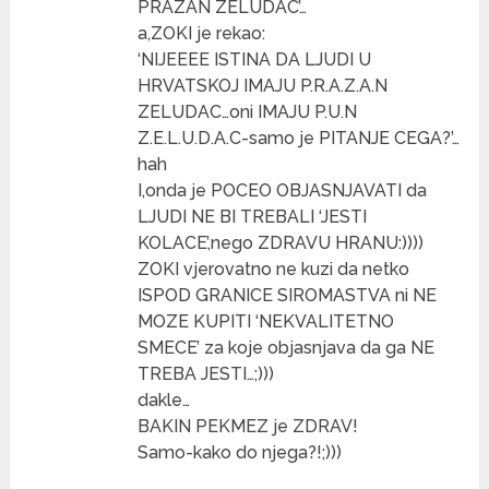
PRAZAN ZELUDAC’…
a,ZOKI je rekao:
‘NIJEEEE ISTINA DA LJUDI U
HRVATSKOJ IMAJU P.R.A.Z.A.N
ZELUDAC…oni IMAJU P.U.N
Z.E.L.U.D.A.C-samo je PITANJE CEGA?’…
hah
I,onda je POCEO OBJASNJAVATI da
LJUDI NE BI TREBALI ‘JESTI
KOLACE’,nego ZDRAVU HRANU:))))
ZOKI vjerovatno ne kuzi da netko
ISPOD GRANICE SIROMASTVA ni NE
MOZE KUPITI ‘NEKVALITETNO
SMECE’ za koje objasnjava da ga NE
TREBA JESTI…;)))
dakle…
BAKIN PEKMEZ je ZDRAV!
Samo-kako do njega?!;)))