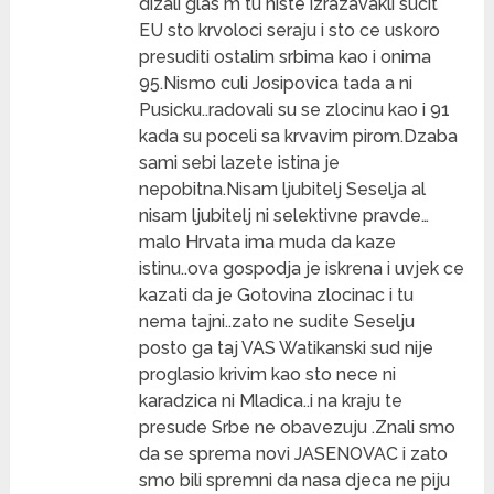
dizali glas m tu niste izrazavakli sucit
EU sto krvoloci seraju i sto ce uskoro
presuditi ostalim srbima kao i onima
95.Nismo culi Josipovica tada a ni
Pusicku..radovali su se zlocinu kao i 91
kada su poceli sa krvavim pirom.Dzaba
sami sebi lazete istina je
nepobitna.Nisam ljubitelj Seselja al
nisam ljubitelj ni selektivne pravde…
malo Hrvata ima muda da kaze
istinu..ova gospodja je iskrena i uvjek ce
kazati da je Gotovina zlocinac i tu
nema tajni..zato ne sudite Seselju
posto ga taj VAS Watikanski sud nije
proglasio krivim kao sto nece ni
karadzica ni Mladica..i na kraju te
presude Srbe ne obavezuju .Znali smo
da se sprema novi JASENOVAC i zato
smo bili spremni da nasa djeca ne piju