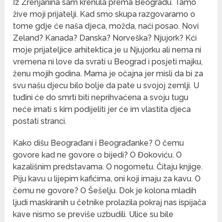
Iz Zrenjanina sam krenula prema Beogradu. Tamo
žive moji prijatelji. Kad smo skupa razgovaramo o
tome gdje će naša djeca, možda, naći posao. Novi
Zeland? Kanada? Danska? Norveška? Njujork? Kći
moje prijateljice arhitektica je u Njujorku ali nema ni
vremena ni love da svrati u Beograd i posjeti majku,
ženu mojih godina. Mama je očajna jer misli da bi za
svu našu djecu bilo bolje da pate u svojoj zemlji. U
tuđini će do smrti biti neprihvaćena a svoju tugu
neće imati s kim podijeliti jer će im vlastita djeca
postati stranci.
Kako dišu Beograđani i Beograđanke? O čemu
govore kad ne govore o bijedi? O Đokoviću. O
kazališnim predstavama. O nogometu. Čitaju knjige.
Piju kavu u lijepim kafićima, oni koji imaju za kavu. O
čemu ne govore? O Šešelju. Dok je kolona mladih
ljudi maskiranih u četnike prolazila pokraj nas ispijača
kave nismo se previše uzbudili. Ulice su bile