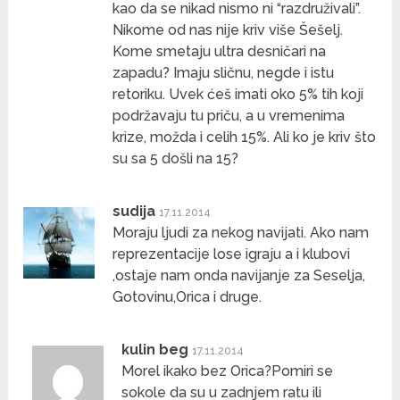
kao da se nikad nismo ni “razdruživali”.
Nikome od nas nije kriv više Šešelj.
Kome smetaju ultra desničari na
zapadu? Imaju sličnu, negde i istu
retoriku. Uvek ćeš imati oko 5% tih koji
podržavaju tu priču, a u vremenima
krize, možda i celih 15%. Ali ko je kriv što
su sa 5 došli na 15?
sudija
17.11.2014
Moraju ljudi za nekog navijati. Ako nam
reprezentacije lose igraju a i klubovi
,ostaje nam onda navijanje za Seselja,
Gotovinu,Orica i druge.
kulin beg
17.11.2014
Morel ikako bez Orica?Pomiri se
sokole da su u zadnjem ratu ili