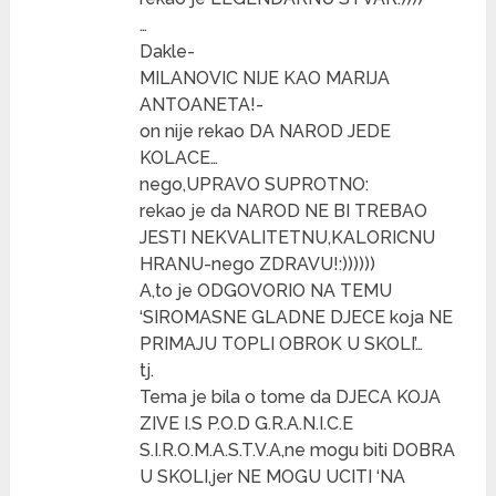
…
Dakle-
MILANOVIC NIJE KAO MARIJA
ANTOANETA!-
on nije rekao DA NAROD JEDE
KOLACE…
nego,UPRAVO SUPROTNO:
rekao je da NAROD NE BI TREBAO
JESTI NEKVALITETNU,KALORICNU
HRANU-nego ZDRAVU!:))))))
A,to je ODGOVORIO NA TEMU
‘SIROMASNE GLADNE DJECE koja NE
PRIMAJU TOPLI OBROK U SKOLI’…
tj.
Tema je bila o tome da DJECA KOJA
ZIVE I.S P.O.D G.R.A.N.I.C.E
S.I.R.O.M.A.S.T.V.A,ne mogu biti DOBRA
U SKOLI,jer NE MOGU UCITI ‘NA