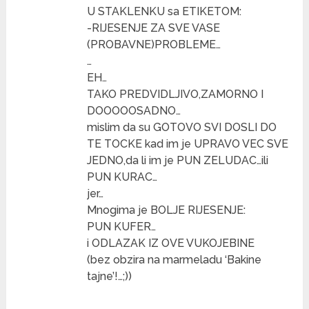
U STAKLENKU sa ETIKETOM:
-RIJESENJE ZA SVE VASE
(PROBAVNE)PROBLEME…
…
EH…
TAKO PREDVIDLJIVO,ZAMORNO I
DOOOOOSADNO…
mislim da su GOTOVO SVI DOSLI DO
TE TOCKE kad im je UPRAVO VEC SVE
JEDNO,da li im je PUN ZELUDAC…ili
PUN KURAC…
jer…
Mnogima je BOLJE RIJESENJE:
PUN KUFER…
i ODLAZAK IZ OVE VUKOJEBINE
(bez obzira na marmeladu ‘Bakine
tajne’!…;))