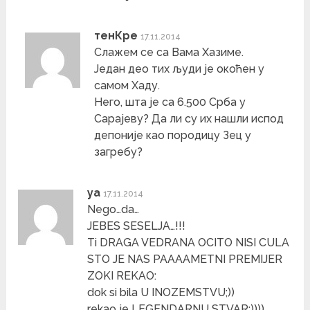
тенКре
17.11.2014
Слажем се са Вама Хазиме.
Један део тих људи је окоћен у
самом Хаду.
Него, шта је са 6.500 Срба у
Сарајеву? Да ли су их нашли испод
депоније као породицу Зец у
загребу?
ya
17.11.2014
Nego…da…
JEBES SESELJA…!!!
Ti DRAGA VEDRANA OCITO NISI CULA
STO JE NAS PAAAAMETNI PREMIJER
ZOKI REKAO:
dok si bila U INOZEMSTVU;))
rekao je LEGENDARNU STVAR:))))