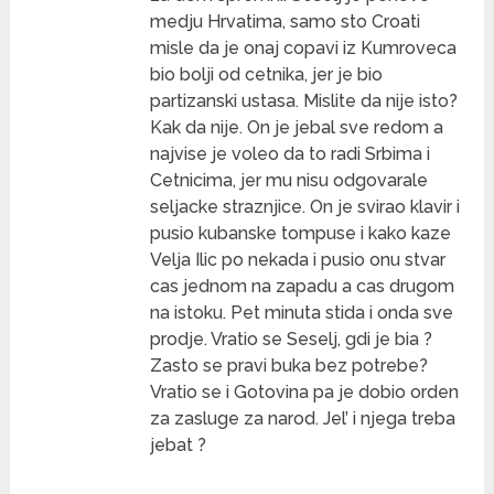
medju Hrvatima, samo sto Croati
misle da je onaj copavi iz Kumroveca
bio bolji od cetnika, jer je bio
partizanski ustasa. Mislite da nije isto?
Kak da nije. On je jebal sve redom a
najvise je voleo da to radi Srbima i
Cetnicima, jer mu nisu odgovarale
seljacke straznjice. On je svirao klavir i
pusio kubanske tompuse i kako kaze
Velja Ilic po nekada i pusio onu stvar
cas jednom na zapadu a cas drugom
na istoku. Pet minuta stida i onda sve
prodje. Vratio se Seselj, gdi je bia ?
Zasto se pravi buka bez potrebe?
Vratio se i Gotovina pa je dobio orden
za zasluge za narod. Jel’ i njega treba
jebat ?