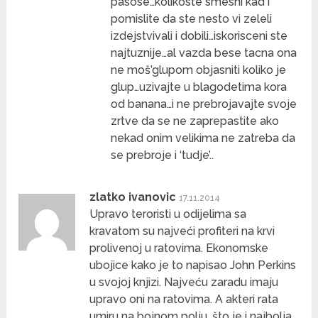
pasose…kolikoste smesni kad i
pomislite da ste nesto vi zeleli
izdejstvivali i dobili…iskorisceni ste
najtuznije…al vazda bese tacna ona
ne moš’glupom objasniti koliko je
glup…uzivajte u blagodetima kora
od banana…i ne prebrojavajte svoje
zrtve da se ne zaprepastite ako
nekad onim velikima ne zatreba da
se prebroje i ‘tudje’..
zlatko ivanovic
17.11.2014
Upravo teroristi u odijelima sa
kravatom su najveći profiteri na krvi
prolivenoj u ratovima. Ekonomske
ubojice kako je to napisao John Perkins
u svojoj knjizi. Najveću zaradu imaju
upravo oni na ratovima. A akteri rata
umiru na bojnom polju, što je i najbolja