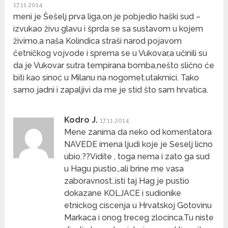
17.11.2014
meni je Šešelj prva liga,on je pobjedio haški sud –
izvukao živu glavu i šprda se sa sustavom u kojem
živimo,a naša Kolindica straši narod pojavom
četničkog vojvode i sprema se u Vukovar,a učinili su
da je Vukovar sutra tempirana bomba,nešto slično će
biti kao sinoć u Milanu na nogomet.utakmici. Tako
samo jadni i zapaljivi da me je stid što sam hrvatica.
Kodro J.
17.11.2014
Mene zanima da neko od komentatora
NAVEDE imena ljudi koje je Seselj licno
ubio.??Vidite , toga nema i zato ga sud
u Hagu pustio…ali brine me vasa
zaboravnost..isti taj Hag je pustio
dokazane KOLJACE i sudionike
etnickog ciscenja u Hrvatskoj Gotovinu
Markaca i onog treceg zlocinca.Tu niste