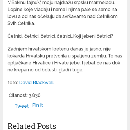
\”Bakinu tajnu\”, moju najdražu srpsku marmeladu.
Lopine koje vladaju i nama i njima pale se samo na
lovu a od nas očekuju da svršavamo nad Četnikom
Svih Četnika.
Četnici, četnici, četnici, četnici…Koji jebeni četnici?
Zadnjem hrvatskom kretenu danas je jasno, nije
kokarda Hrvatsku pretvorila u spaljenu zemlju. To nas
opljačkane Hrvatice i Hrvate jebe. I jebat će nas dok
ne krepamo od bolesti, gladi i tuge.
foto:
David Blackwell
Čitanost:
3,836
Pin It
Tweet
Related Posts