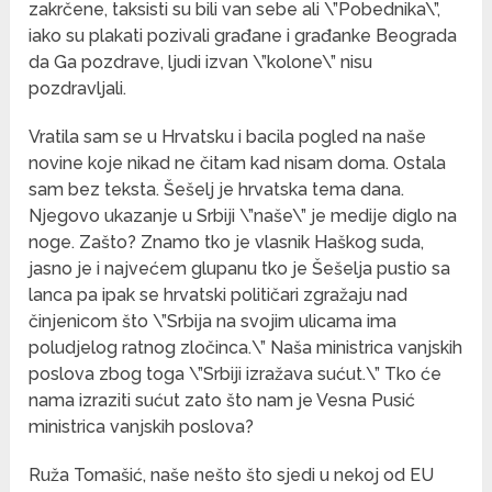
zakrčene, taksisti su bili van sebe ali \”Pobednika\”,
iako su plakati pozivali građane i građanke Beograda
da Ga pozdrave, ljudi izvan \”kolone\” nisu
pozdravljali.
Vratila sam se u Hrvatsku i bacila pogled na naše
novine koje nikad ne čitam kad nisam doma. Ostala
sam bez teksta. Šešelj je hrvatska tema dana.
Njegovo ukazanje u Srbiji \”naše\” je medije diglo na
noge. Zašto? Znamo tko je vlasnik Haškog suda,
jasno je i najvećem glupanu tko je Šešelja pustio sa
lanca pa ipak se hrvatski političari zgražaju nad
činjenicom što \”Srbija na svojim ulicama ima
poludjelog ratnog zločinca.\” Naša ministrica vanjskih
poslova zbog toga \”Srbiji izražava sućut.\” Tko će
nama izraziti sućut zato što nam je Vesna Pusić
ministrica vanjskih poslova?
Ruža Tomašić, naše nešto što sjedi u nekoj od EU