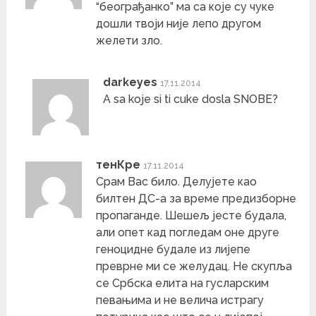
“београђанко” ма са које су чуке
дошли твоји није лепо другом
желети зло.
darkeyes
17.11.2014
A sa koje si ti cuke dosla SNOBE?
тенКре
17.11.2014
Срам Вас било. Делујете као
билтен ДС-а за време предизборне
пропаганде. Шешељ јесте будала,
али опет кад погледам оне друге
геноцидне будале из лијепе
преврне ми се желудац. Не скупља
се Србска елита на гусларским
певањима и не велича истрагу