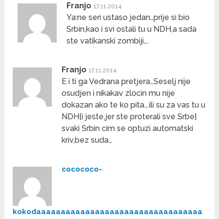
Franjo
17.11.2014
Ya:ne seri ustaso jedan…prije si bio
Srbin,kao i svi ostali tu u NDH,a sada
ste vatikanski zombiji….
Franjo
17.11.2014
E i ti ga Vedrana pretjera…Seselj nije
osudjen i nikakav zlocin mu nije
dokazan ako te ko pita….ili su za vas tu u
NDH[i jeste,jer ste proterali sve Srbe]
svaki Srbin cim se optuzi automatski
kriv,bez suda…
cocococo-
kokodaaaaaaaaaaaaaaaaaaaaaaaaaaaaaaaaaa