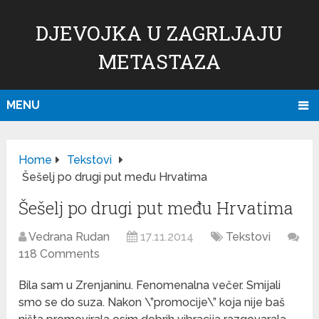
DJEVOJKA U ZAGRLJAJU
METASTAZA
MENU
Home
Tekstovi
Šešelj po drugi put među Hrvatima
Šešelj po drugi put među Hrvatima
Vedrana Rudan
17.11.2014
Tekstovi
118 Comments
Bila sam u Zrenjaninu. Fenomenalna večer. Smijali
smo se do suza. Nakon \”promocije\” koja nije baš