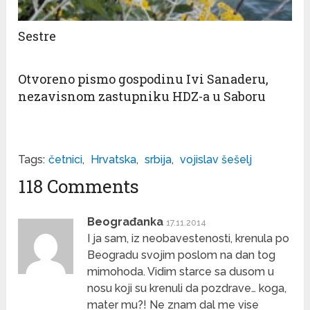
Sestre
Otvoreno pismo gospodinu Ivi Sanaderu,
nezavisnom zastupniku HDZ-a u Saboru
Tags:
četnici
,
Hrvatska
,
srbija
,
vojislav šešelj
118 Comments
Beograđanka
17.11.2014
I ja sam, iz neobavestenosti, krenula po
Beogradu svojim poslom na dan tog
mimohoda. Vidim starce sa dusom u
nosu koji su krenuli da pozdrave… koga,
mater mu?! Ne znam dal me vise