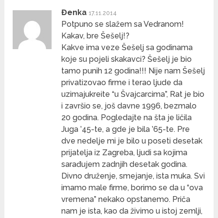
Đenka
17.11.2014
Potpuno se slažem sa Vedranom!
Kakav, bre Šešelj!?
Kakve ima veze Šešelj sa godinama
koje su pojeli skakavci? Šešelj je bio
tamo punih 12 godina!!! Nije nam Šešelj
privatizovao firme i terao ljude da
uzimajukreite “u Švajcarcima”, Rat je bio
i završio se, još davne 1996, bezmalo
20 godina. Pogledajte na šta je ličila
Juga ’45-te, a gde je bila ’65-te. Pre
dve nedelje mi je bilo u poseti desetak
prijatelja iz Zagreba, ljudi sa kojima
sarađujem zadnjih desetak godina.
Divno druženje, smejanje, ista muka. Svi
imamo male firme, borimo se da u “ova
vremena” nekako opstanemo. Priča
nam je ista, kao da živimo u istoj zemlji,