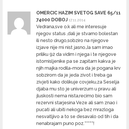
OMERCIC HAZIM SVETOG SAVE 65/11
74000 DOBOJ
17.11.2014
Vedrana,sve o.k ali me interesuje
njegov status ,dali je stvarno bolestan
ili nesto drugo,sobziro na njegove
izjave nije mi nist jasno.Ja sam imao
priliku 92 da vidim i njega i te njegove
istomisljenike pa se zapitam kakva je
njih majka rodila-mora da je pogana krv
sobzirom da je jeda zivot i treba ga
zivjeti kako dolikuje covjeku,za Seselja
djaba mu sto je univerzum u pravu ali
jluskosti nema nista,recimo bio sam
rezervni starjesina Veze ali sam znao i
pucati ali ubiti nekoga bez mrazloga
nesvatljivo a to se desavalo od tih i da
nenabrajam puno poz.*****!