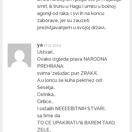
smrt, ili trunu u Hagu i umiru u bolnoj
agoniji od raka, i svi ih na koncu
zaborave, jer su zauzeti
preživljavanjem u svojoj državi…
ya
17.11.2014
Ustvari…
Ovako izgleda prava NARODNA
PREHRANA:
svima ‘zeludac pun ZRAKA’…
A,u loncu se kuha pekmez od:
Seselja…
Cetnika…
Cirilice…
I ostalih NEEEEBITNIH STVARI…
sa time da
TO CE UPAKIRATI/ili BAREM TAKO
ZELE…