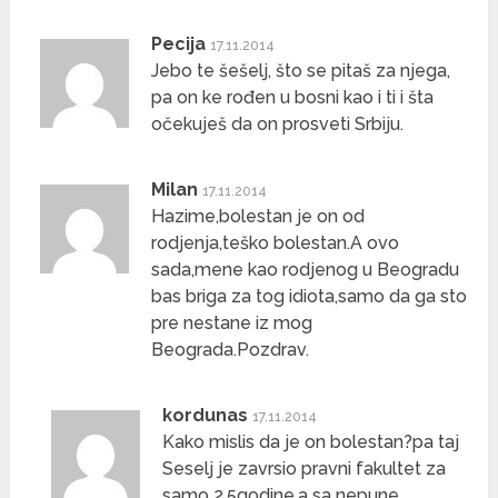
Pecija
17.11.2014
Jebo te šešelj, što se pitaš za njega,
pa on ke rođen u bosni kao i ti i šta
očekuješ da on prosveti Srbiju.
Milan
17.11.2014
Hazime,bolestan je on od
rodjenja,teško bolestan.A ovo
sada,mene kao rodjenog u Beogradu
bas briga za tog idiota,samo da ga sto
pre nestane iz mog
Beograda.Pozdrav.
kordunas
17.11.2014
Kako mislis da je on bolestan?pa taj
Seselj je zavrsio pravni fakultet za
samo 2,5godine,a sa nepune