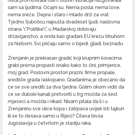
ništa promovirala osim dobrih vibracija razgovarala
sam sa ljudima. Očajni su. Nema posla, nema love,
nema sreće. Depra i staro i mlado drži za vrat.
Tjedno Suboticu napušta dvadeset ljudi, naslovna
strana \”Politike\”, u Mađarskoj dobivaju
državljanstvo, a onda kao građani EU kreću trbuhom
za hlebom. Svi pričaju samo o bijedi, gladi, beznađu.
Zrenjanin je prekrasan gradić koji krupnim koracima
grabi prema propasti onako kako to čini, primjerice,
moj grad. Poslovni prostori prazni, firme propale,
središte grada raskopano. Građanima je obećano da
će se sve urediti za dva tjedna. Golim okom vidiš da
će se duboki kanali pretvoriti u trg možda za šest
mjeseci a možda i nikad. Nisam pitala da li i u
Zrenjaninu sve ulice kopa i zatrpava uvijek isti tajkun
ili se to dešava samo u Rijeci? Čitava bivša
Jugoslavija u četvrtom je stadiju raka.