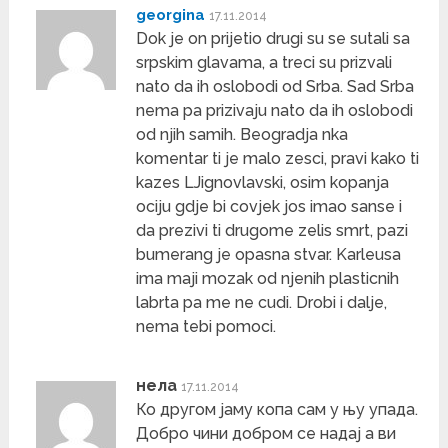
georgina
17.11.2014
Dok je on prijetio drugi su se sutali sa
srpskim glavama, a treci su prizvali
nato da ih oslobodi od Srba. Sad Srba
nema pa prizivaju nato da ih oslobodi
od njih samih. Beogradja nka
komentar ti je malo zesci, pravi kako ti
kazes LJignovlavski, osim kopanja
ociju gdje bi covjek jos imao sanse i
da prezivi ti drugome zelis smrt, pazi
bumerang je opasna stvar. Karleusa
ima maji mozak od njenih plasticnih
labrta pa me ne cudi. Drobi i dalje,
nema tebi pomoci.
нела
17.11.2014
Ко другом јаму копа сам у њу упада.
Добро чини добром се надај а ви