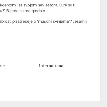
 kćerkom i sa svojom nevjestom. Cure su u
ku?” Blijedo su me gledale.
rabrosti pisati eseje o “muškim svinjama”? Jesam li
ume
International