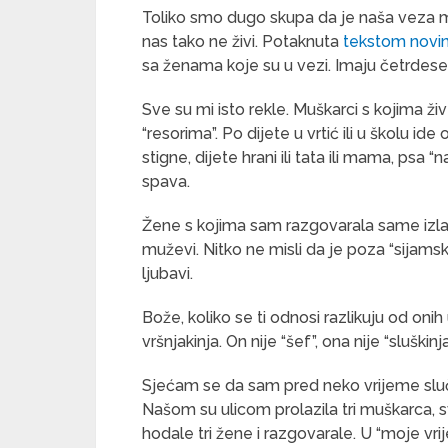
Toliko smo dugo skupa da je naša veza m
nas tako ne živi. Potaknuta
tekstom novin
sa ženama koje su u vezi. Imaju četrdeset i
Sve su mi isto rekle. Muškarci s kojima ži
“resorima”. Po dijete u vrtić ili u školu i
stigne, dijete hrani ili tata ili mama, psa
spava.
Žene s kojima sam razgovarala same izlaze.
muževi. Nitko ne misli da je poza “sijamski
ljubavi.
Bože, koliko se ti odnosi razlikuju od onih 
vršnjakinja. On nije “šef”, ona nije “sluškinja
Sjećam se da sam pred neko vrijeme slu
Našom su ulicom prolazila tri muškarca, sva
hodale tri žene i razgovarale. U “moje vri