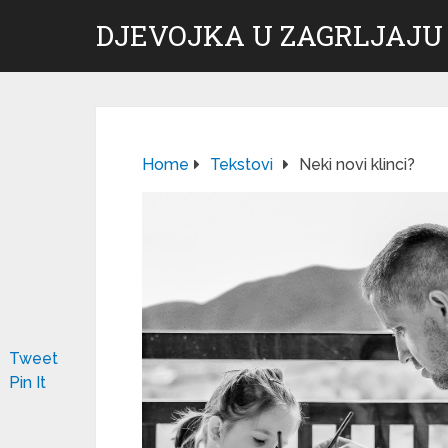
DJEVOJKA U ZAGRLJAJU
Home
Tekstovi
Neki novi klinci?
Tweet
Pin It