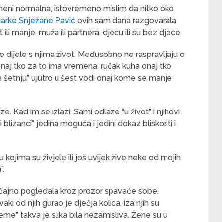
eni normalna, istovremeno mislim da nitko oko
arke Snježane Pavić
ovih sam dana razgovarala
li manje, muža ili partnera, djecu ili su bez djece.
ve dijele s njima život. Međusobno ne raspravljaju o
de onaj tko za to ima vremena, ručak kuha onaj tko
 “na šetnju” ujutro u šest vodi onaj kome se manje
 Kad im se izlazi. Sami odlaze “u život” i njihovi
 blizanci” jedina moguća i jedini dokaz bliskosti i
u kojima su živjele ili još uvijek žive neke od mojih
”.
čajno pogledala kroz prozor spavaće sobe.
ki od njih gurao je dječja kolica, iza njih su
jeme” takva je slika bila nezamisliva. Žene su u