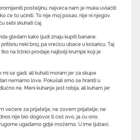
omijeniti posteljinu, najveća nam je muka uvlačiti
će to učiniti. To nije moj posao, nije ni njegov.
ću sebi skuhati čaj.
da gledam kako ljudi znaju kupiti banane.
pritisnu neki broj, pa vrećicu ubace u košaricu. Taj
o na tržnici prodaje najbolji krumpir, koji je
 mi se gadi, ali kuhati moram jer za skupe
i dan nemamo love. Pokušali smo se hraniti u
odlučno ne. Meni kuhanje jest robija, ali kuham jer
večere za prijatelje, ne zovem prijatelje, ne
os nije bio dogovor, ti ćeš ovo, ja ću ono.
drugome ugađamo gdje možemo. U ime ljubavi,