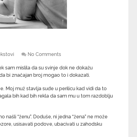
kstovi
No Comments
ek sam mislila da su svinje dok ne dokažu
da bi značajan broj mogao to i dokazati.
. Moj muž stavlja suđe u perilicu kad vidi da to
 lagala bih kad bih rekla da sam mu u tom razdoblju
o našli “ženu”. Doduše, ni jedna “žena” ne može
prozore, usisavati podove, ubacivati u zahodsku