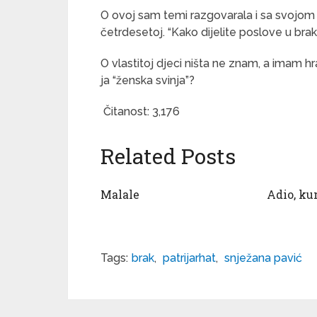
O ovoj sam temi razgovarala i sa svojom
četrdesetoj. “Kako dijelite poslove u bra
O vlastitoj djeci ništa ne znam, a imam h
ja “ženska svinja”?
Čitanost:
3,176
Related Posts
Malale
Adio, k
Tags:
brak
,
patrijarhat
,
snježana pavić