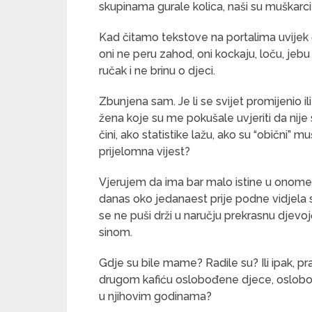
skupinama gurale kolica, naši su muškarci 
Kad čitamo tekstove na portalima uvijek či
oni ne peru zahod, oni kockaju, loču, jeb
ručak i ne brinu o djeci.
Zbunjena sam. Je li se svijet promijenio i
žena koje su me pokušale uvjeriti da nije
čini, ako statistike lažu, ako su “obični” m
prijelomna vijest?
Vjerujem da ima bar malo istine u onome
danas oko jedanaest prije podne vidjela 
se ne puši drži u naručju prekrasnu djevoj
sinom.
Gdje su bile mame? Radile su? Ili ipak, pr
drugom kafiću oslobođene djece, oslobo
u njihovim godinama?