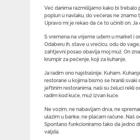
Već danima razmišljamo kako bi trebalo pr
poplun u navlaku, do večeras ne znamo tko 
Upravo mi je rekao da će to učiniti on. Ja 
S vremena na vrijeme uđem u market i on
Odaberu ih, stave u vrećicu, odu do vage, 
zahtjevni posao obavlja moj muž. On zna tk
krumpir za pečenje, koji za kuhanje.
Ja radim ono najstrašnije. Kuham. Kuhanje
restorane u kojima bismo se hranili svak
jeftinim restoranima, naši su želuci rekli 
radim kod kuće, muž izvan kuće.
Ne vozim, ne nabavljam drva, ne spremam 
ulazim u banke, ne plaćam račune. Naš odn
Spontano funkcioniramo tako da jedno 
valjda.