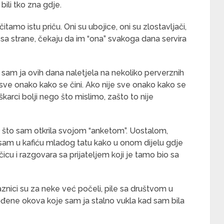
bili tko zna gdje.
tamo istu priču. Oni su ubojice, oni su zlostavljači,
u sa strane, čekaju da im “ona” svakoga dana servira
li sam ja ovih dana naletjela na nekoliko perverznih
 sve onako kako se čini. Ako nije sve onako kako se
uškarci bolji nego što mislimo, zašto to nije
 što sam otkrila svojom “anketom”. Uostalom,
sam u kafiću mladog tatu kako u onom dijelu gdje
čicu i razgovara sa prijateljem koji je tamo bio sa
aznici su za neke već počeli, pile sa društvom u
đene okova koje sam ja stalno vukla kad sam bila