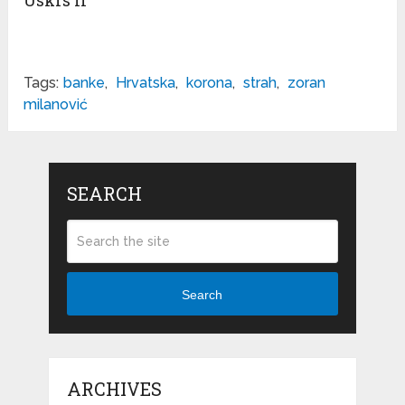
Uskrs II
Tags:
banke
,
Hrvatska
,
korona
,
strah
,
zoran
milanović
SEARCH
Search
ARCHIVES