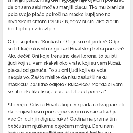
smanjiti plaću. Kralj demagogije nije djelom pokazao
da on sam sebi može smanjiti plaću. Tko mu brani da
pola svoje plaće potroši na maske kupljene na
hrvatskom crnom tržištu? Njegov bi čin, iako zločin,
bio toplo pozdravljen.
Gdje su jebeni “Kockasti”? Gdje su milijarderi? Gdje
su ti trkači olovnih nogu kad Hrvatskoj treba pomoći?
Alo, dečki! Oni koje trenutno davi korona, to su isti
ljudi koji su vam skakali oko vrata, koji su vam klicali,
plakali od ganuća. To su oni ljudi koji vas vole
neopisivo. Zašto mislite da nisu zaslužili neku
maskicu? Zaštitno odijelo? Rukavice? Možda bi vam
se tih nekoliko tisuća eura odbilo od poreza?
Što reći o Crkvi u Hrvata kojoj ne pada na kraj pameti
da odriješi kesu i pomogne svojim ovcama kad je
već On od njih dignuo ruke? Godinama prema tim
bešćutnim njuškama osjećam mržnju. Deru nam