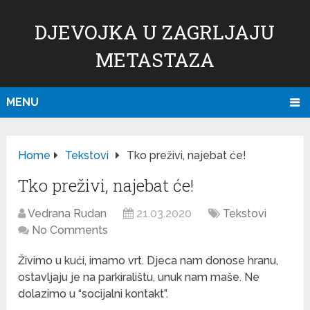
DJEVOJKA U ZAGRLJAJU
METASTAZA
MENU
Home
Tekstovi
Tko preživi, najebat će!
Tko preživi, najebat će!
Vedrana Rudan
21.03.2020
Tekstovi
No Comments
Živimo u kući, imamo vrt. Djeca nam donose hranu,
ostavljaju je na parkiralištu, unuk nam maše. Ne
dolazimo u “socijalni kontakt”.