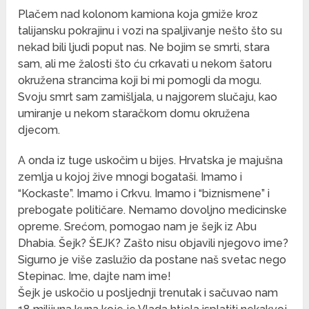
Plačem nad kolonom kamiona koja gmiže kroz
talijansku pokrajinu i vozi na spaljivanje nešto što su
nekad bili ljudi poput nas. Ne bojim se smrti, stara
sam, ali me žalosti što ću crkavati u nekom šatoru
okružena strancima koji bi mi pomogli da mogu.
Svoju smrt sam zamišljala, u najgorem slučaju, kao
umiranje u nekom staračkom domu okružena
djecom.
A onda iz tuge uskočim u bijes. Hrvatska je majušna
zemlja u kojoj žive mnogi bogataši. Imamo i
“Kockaste”. Imamo i Crkvu. Imamo i “biznismene” i
prebogate političare. Nemamo dovoljno medicinske
opreme. Srećom, pomogao nam je šejk iz Abu
Dhabia. Šejk? ŠEJK? Zašto nisu objavili njegovo ime?
Sigurno je više zaslužio da postane naš svetac nego
Stepinac. Ime, dajte nam ime!
Šejk je uskočio u posljednji trenutak i sačuvao nam