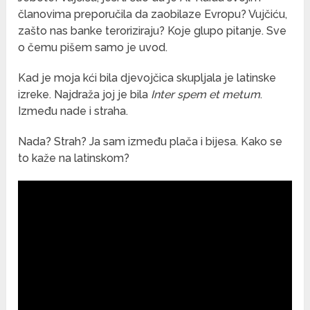
članovima preporučila da zaobilaze Evropu? Vujčiću,
zašto nas banke teroriziraju? Koje glupo pitanje. Sve
o čemu pišem samo je uvod.
Kad je moja kći bila djevojčica skupljala je latinske
izreke. Najdraža joj je bila
Inter spem et metum
.
Između nade i straha.
Nada? Strah? Ja sam između plača i bijesa. Kako se
to kaže na latinskom?