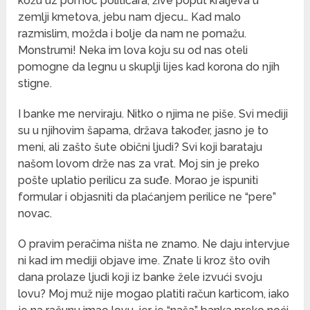
kožu uz pomoć političara, žive poput kraljeva u
zemlji kmetova, jebu nam djecu… Kad malo
razmislim, možda i bolje da nam ne pomažu.
Monstrumi! Neka im lova koju su od nas oteli
pomogne da legnu u skuplji lijes kad korona do njih
stigne.
I banke me nerviraju. Nitko o njima ne piše. Svi mediji
su u njihovim šapama, država također, jasno je to
meni, ali zašto šute obični ljudi? Svi koji barataju
našom lovom drže nas za vrat. Moj sin je preko
pošte uplatio perilicu za suđe. Morao je ispuniti
formular i objasniti da plaćanjem perilice ne “pere”
novac.
O pravim peračima ništa ne znamo. Ne daju intervjue
ni kad im mediji objave ime. Znate li kroz što ovih
dana prolaze ljudi koji iz banke žele izvući svoju
lovu? Moj muž nije mogao platiti račun karticom, iako