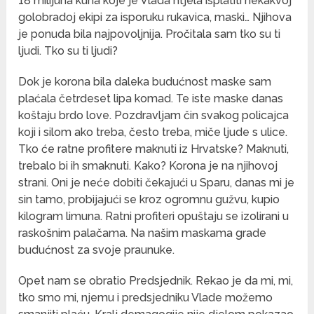
18 milijuna kuna koje je Vlada htjela isplatiti nekakvoj
golobradoj ekipi za isporuku rukavica, maski… Njihova
je ponuda bila najpovoljnija. Pročitala sam tko su ti
ljudi. Tko su ti ljudi?
Dok je korona bila daleka budućnost maske sam
plaćala četrdeset lipa komad. Te iste maske danas
koštaju brdo love. Pozdravljam čin svakog policajca
koji i silom ako treba, često treba, miče ljude s ulice.
Tko će ratne profitere maknuti iz Hrvatske? Maknuti,
trebalo bi ih smaknuti. Kako? Korona je na njihovoj
strani. Oni je neće dobiti čekajući u Sparu, danas mi je
sin tamo, probijajući se kroz ogromnu gužvu, kupio
kilogram limuna. Ratni profiteri opuštaju se izolirani u
raskošnim palačama. Na našim maskama grade
budućnost za svoje praunuke.
Opet nam se obratio Predsjednik. Rekao je da mi, mi,
tko smo mi, njemu i predsjedniku Vlade možemo