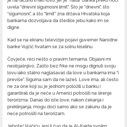
je na računu imao lovu, jer je “naša” banka preko noći
uvela “dnevni sigurnosni limit”. Što je “dnevni”, što
“sigurnosni”, a što “limit” zna država Hrvatska koja
bankama dozvoljava da štediše jebu kako im se
digne.
Kad se na ekranu televizije pojavi guverner Narodne
banke Vujčić hvatam se za solnu kiselinu.
Čovječe, reci nešto o pravim temama. Objasni mi
neobjašnjivo. Zašto bez frke ne mogu dignuti svoju
lovu iako stalno naglašavaš da love u bankama ima “i
previše”. Sigurna sam da ne lažeš. Love ima, ali često
ne za one koji su je jednom položili u banku i
garantirali da je neće u Americi potrošiti na širenje
terorizma. Danas do iste love, nakon čekanja i
preklinjanja, mogu doći samo ako se zakunu da je
neće potrošiti na terorizam.
Jebote! Vujčiću, jesi li čuo da je Al-Kaida svojim