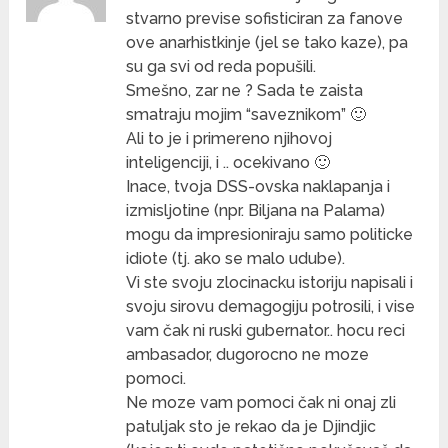
stvarno previse sofisticiran za fanove
ove anarhistkinje (jel se tako kaze), pa
su ga svi od reda popušili.
Smešno, zar ne ? Sada te zaista
smatraju mojim “saveznikom” 🙂
Ali to je i primereno njihovoj
inteligenciji, i .. ocekivano 🙂
Inace, tvoja DSS-ovska naklapanja i
izmisljotine (npr. Biljana na Palama)
mogu da impresioniraju samo politicke
idiote (tj. ako se malo udube).
Vi ste svoju zlocinacku istoriju napisali i
svoju sirovu demagogiju potrosili, i vise
vam čak ni ruski gubernator.. hocu reci
ambasador, dugorocno ne moze
pomoci.
Ne moze vam pomoci čak ni onaj zli
patuljak sto je rekao da je Djindjic