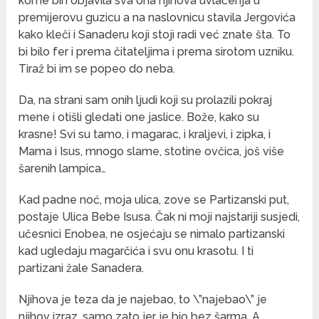
kome bih objavila sva ona njihova uvlačenja u
premijerovu guzicu a na naslovnicu stavila Jergovića
kako kleči i Sanaderu koji stoji radi već znate šta. To
bi bilo fer i prema čitateljima i prema sirotom uzniku.
Tiraž bi im se popeo do neba.
Da, na strani sam onih ljudi koji su prolazili pokraj
mene i otišli gledati one jaslice. Bože, kako su
krasne! Svi su tamo, i magarac, i kraljevi, i zipka, i
Mama i Isus, mnogo slame, stotine ovčica, još više
šarenih lampica…
Kad padne noć, moja ulica, zove se Partizanski put,
postaje Ulica Bebe Isusa. Čak ni moji najstariji susjedi,
učesnici Enobea, ne osjećaju se nimalo partizanski
kad ugledaju magarčića i svu onu krasotu. I ti
partizani žale Sanadera.
Njihova je teza da je najebao, to \”najebao\” je
njihov izraz, samo zato jer je bio bez šarma. A