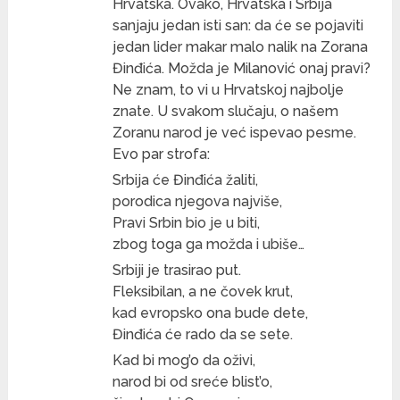
Hrvatska. Ovako, Hrvatska i Srbija
sanjaju jedan isti san: da će se pojaviti
jedan lider makar malo nalik na Zorana
Đinđića. Možda je Milanović onaj pravi?
Ne znam, to vi u Hrvatskoj najbolje
znate. U svakom slučaju, o našem
Zoranu narod je već ispevao pesme.
Evo par strofa:
Srbija će Đinđića žaliti,
porodica njegova najviše,
Pravi Srbin bio je u biti,
zbog toga ga možda i ubiše…
Srbiji je trasirao put.
Fleksibilan, a ne čovek krut,
kad evropsko ona bude dete,
Đinđića će rado da se sete.
Kad bi mog’o da oživi,
narod bi od sreće blist’o,