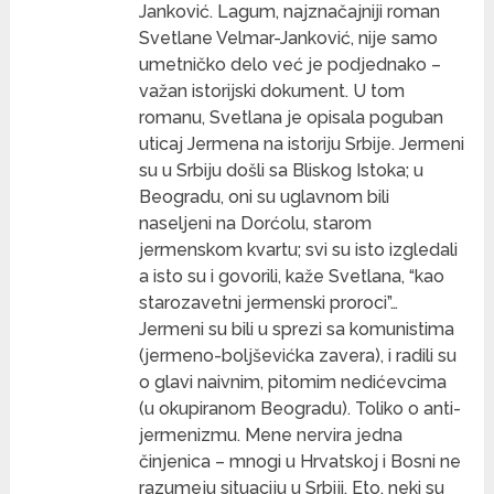
Janković. Lagum, najznačajniji roman
Svetlane Velmar-Janković, nije samo
umetničko delo već je podjednako –
važan istorijski dokument. U tom
romanu, Svetlana je opisala poguban
uticaj Jermena na istoriju Srbije. Jermeni
su u Srbiju došli sa Bliskog Istoka; u
Beogradu, oni su uglavnom bili
naseljeni na Dorćolu, starom
jermenskom kvartu; svi su isto izgledali
a isto su i govorili, kaže Svetlana, “kao
starozavetni jermenski proroci”…
Jermeni su bili u sprezi sa komunistima
(jermeno-boljševićka zavera), i radili su
o glavi naivnim, pitomim nedićevcima
(u okupiranom Beogradu). Toliko o anti-
jermenizmu. Mene nervira jedna
činjenica – mnogi u Hrvatskoj i Bosni ne
razumeju situaciju u Srbiji. Eto, neki su