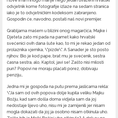
i love ima mnogo manje nego jedan uvaženi hrvatski
odvjetnik kome fotografije izlaze na sedam stranica
iako je to odvjetničkim kodeksom zabranjeno.
Gospodin će, navodno, postati naš novi premijer.
Grabljama mašem u blizini onog magarčića, Majke i
Djeteta zato mi pada na pamet kako hrvatski
svećenici ovih dana šute kao, to mi je rekao jedan od
prolaznika vjernika, \”pizde\”. A Sanader je sto posto
njihov. Bio je kod pape, brat mu je svećenik, sestra
časna sestra, alo, Kaptol, javi se! Zašto nisi milosti
pun? Popovi ne moraju plaćati porez, dobivaju
penziju…
Jedna mi je gospođa na putu prema jaslicama rekla:
\”Ja sam od ovih popova dolje kupila veliku Majku
Božju, kad sam došla doma vidjela sam da joj
nedostaje lijevo uho, nisu mi je zamijenili jer nisam
mogla dokazati da joj ja osobno nisam otkinula uho.