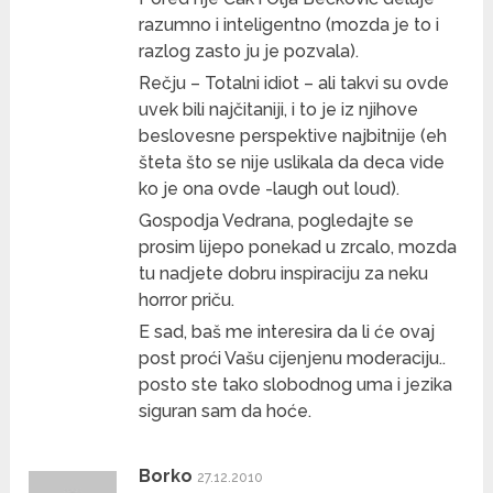
razumno i inteligentno (mozda je to i
razlog zasto ju je pozvala).
Rečju – Totalni idiot – ali takvi su ovde
uvek bili najčitaniji, i to je iz njihove
beslovesne perspektive najbitnije (eh
šteta što se nije uslikala da deca vide
ko je ona ovde -laugh out loud).
Gospodja Vedrana, pogledajte se
prosim lijepo ponekad u zrcalo, mozda
tu nadjete dobru inspiraciju za neku
horror priču.
E sad, baš me interesira da li će ovaj
post proći Vašu cijenjenu moderaciju..
posto ste tako slobodnog uma i jezika
siguran sam da hoće.
Borko
27.12.2010