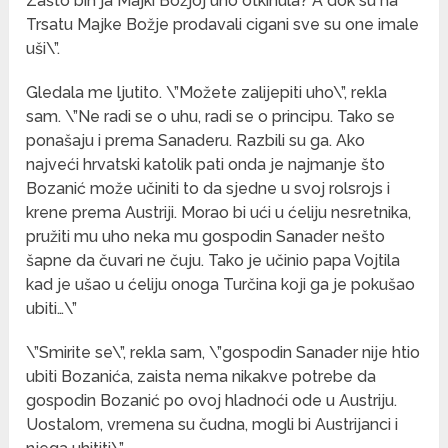
Zašto bih ja Majki Božjoj uho otkinula? A dok su na
Trsatu Majke Božje prodavali cigani sve su one imale
uši\”.
Gledala me ljutito. \”Možete zalijepiti uho\”, rekla
sam. \”Ne radi se o uhu, radi se o principu. Tako se
ponašaju i prema Sanaderu. Razbili su ga. Ako
najveći hrvatski katolik pati onda je najmanje što
Bozanić može učiniti to da sjedne u svoj rolsrojs i
krene prema Austriji. Morao bi ući u ćeliju nesretnika,
pružiti mu uho neka mu gospodin Sanader nešto
šapne da čuvari ne čuju. Tako je učinio papa Vojtila
kad je ušao u ćeliju onoga Turčina koji ga je pokušao
ubiti…\”
\”Smirite se\”, rekla sam, \”gospodin Sanader nije htio
ubiti Bozanića, zaista nema nikakve potrebe da
gospodin Bozanić po ovoj hladnoći ode u Austriju.
Uostalom, vremena su čudna, mogli bi Austrijanci i