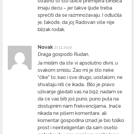
strašno to što ubice premijera Đinđića
imaju decu – jer takve ljude treba
sprečiti da se razmnožavaju. I odlučila
je, takođe, da joj Radovan više nije
blizak rođak.
Novak
27.12.2010
Draga gospođo Rudan,
Ja mislim da ste vi apsolutno divni, u
svakom smislu. Žao mi je što neke
“čike” to, kao i sve drugo, uostalom, ne
shvataju niti će ikada.. Bilo je pravo
uživanje gledati vas na b92, nadam se
da će vas biti još puno, puno puta na
dostupnim nam frekvencijama.. Inače
nikada ne pišem komentare, ali
komentar gospodina iznad je bio toliko
prost i neinteligentan da sam osetio