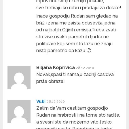
lopovcine,svoju zemlju pokrale,
sve tretiraju ko robu i prodaju za dolare!
Inace gospodju Rudan sam gledao na
b92 i zena me zaista odusevila,jedna
od najboljih Oljinih emisija.Treba zvati
sto vise ovako pametnih ljudi,a ne
politicare koji sem sto lazu ne znaju
nista pametno da kazu 🙂
Biljana Koprivica
28.12.2010
Novak,spasi ti nama,u zadnji cas:dva
prsta obraza!
Vuki
28.12.2010
Zelim da Vam cestitam gospodjo
Rudan na hrabrosti i na tome sto radite,
a svesni ste da mozemo vrlo tesko
promeniti nesto. Pogotovo je tesko