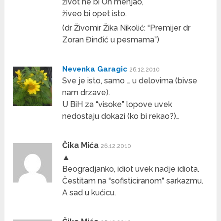
život ne bi On menjao,
živeo bi opet isto.
(dr Živomir Žika Nikolić: “Premijer dr
Zoran Đinđić u pesmama”)
Nevenka Garagic
26.12.2010
Sve je isto, samo … u delovima (bivse
nam drzave).
U BiH za “visoke” lopove uvek
nedostaju dokazi (ko bi rekao?)…
Čika Mića
26.12.2010
▲
Beogradjanko, idiot uvek nadje idiota.
Čestitam na “sofisticiranom” sarkazmu.
A sad u kućicu.