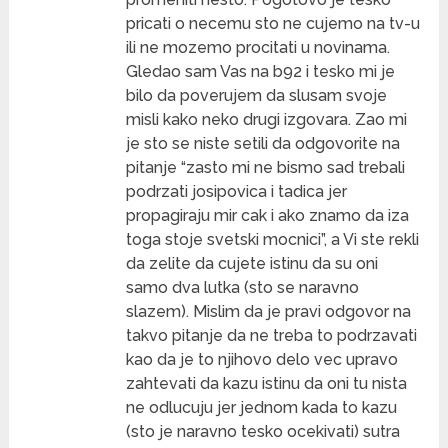
pricati o necemu sto ne cujemo na tv-u
ili ne mozemo procitati u novinama.
Gledao sam Vas na b92 i tesko mi je
bilo da poverujem da slusam svoje
misli kako neko drugi izgovara. Zao mi
je sto se niste setili da odgovorite na
pitanje “zasto mi ne bismo sad trebali
podrzati josipovica i tadica jer
propagiraju mir cak i ako znamo da iza
toga stoje svetski mocnici”, a Vi ste rekli
da zelite da cujete istinu da su oni
samo dva lutka (sto se naravno
slazem). Mislim da je pravi odgovor na
takvo pitanje da ne treba to podrzavati
kao da je to njihovo delo vec upravo
zahtevati da kazu istinu da oni tu nista
ne odlucuju jer jednom kada to kazu
(sto je naravno tesko ocekivati) sutra