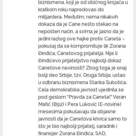
biznismena, koji je od običnog krojača u
kratkom roku napredovao do
milijardera. Međutim, nema nikakvih
dokaza da je Cane nešto stekao na
nepošten način, a svima je jasno da je
jedini razlog ove hajke protiv Caneta –
pokušaj da se kompromituje lik Zorana
Đinđića, Canetovog prijatelja. Nije li
Đinđićevo prijateljstvo najbolji dokaz
Canetove nevinosti? Zbog toga je onaj
bolji deo Srbije, tzv. Druga Srbija, ustao
u odbranu biznismena Stanka Subotića.
Cela demokratska javnost ujedinila se
pod geslom “Pravda za Caneta!” Veran
Matić (B92) i Pera Luković (E-novine)
mesecima pokušavaju da objasne
javnosti da je Canetova krivica samo to
što je bio najbolji prijatelj, saradnik i
finansijer Zorana Đinđića. SAD,