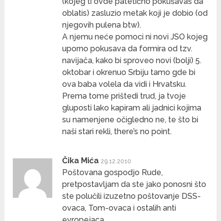
(kojeg ti ovde patetično pokušavaš da
oblatis) zasluzio metak koji je dobio (od
njegovih pulena btw).
A njemu neće pomoci ni novi JSO kojeg
uporno pokusava da formira od tzv.
navijača, kako bi sproveo novi (bolji) 5.
oktobar i okrenuo Srbiju tamo gde bi
ova baba volela da vidi i Hrvatsku.
Prema tome prištedi trud, ja tvoje
gluposti lako kapiram ali jadnici kojima
su namenjene očigledno ne, te što bi
naši stari rekli, there’s no point.
Čika Mića
29.12.2010
Poštovana gospodjo Rude,
pretpostavljam da ste jako ponosni što
ste polučili izuzetno poštovanje DSS-
ovaca, Tom-ovaca i ostalih anti
evropejaca.