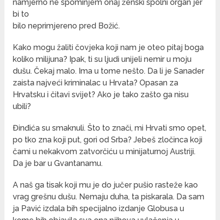
namjerno ne spominjem onaj ženski spolni organ jer
bi to
bilo neprimjereno pred Božić.
Kako mogu žaliti čovjeka koji nam je oteo pitaj boga
koliko milijuna? Ipak, ti su ljudi unijeli nemir u moju
dušu. Čekaj malo. Ima u tome nešto. Da li je Sanader
zaista najveći kriminalac u Hrvata? Opasan za
Hrvatsku i čitavi svijet? Ako je tako zašto ga nisu
ubili?
Đinđića su smaknuli. Što to znači, mi Hrvati smo opet,
po tko zna koji put, gori od Srba? Jebeš zločinca koji
čami u nekakvom zatvorčiću u minijaturnoj Austriji.
Da je bar u Gvantanamu.
A naš ga tisak koji mu je do jučer pušio rasteže kao
vrag grešnu dušu. Nemaju duha, ta piskarala. Da sam
ja Pavić izdala bih specijalno izdanje Globusa u