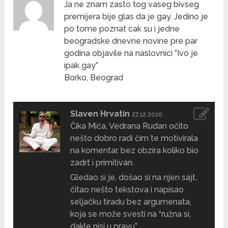
Ja ne znam zasto tog vaseg bivseg
premijera bije glas da je gay. Jedino je
po tome poznat cak su i jedne
beogradske dnevne novine pre par
godina objavile na naslovnici ”Ivo je
ipak gay”
Borko, Beograd
Slaven Hrvatin
27.12.2010
Čika Mića, Vedrana Rudan očito
nešto dobro radi čim te motivirala
na komentar, bez obzira koliko bio
zadrt i primitivan.
Gledao si je, došao si na njen sajt,
čitao nešto tekstova i napisao
seljačku tiradu bez argumenata,
koja se može svesti na “ružna si,
dakle nisi u pravu”.