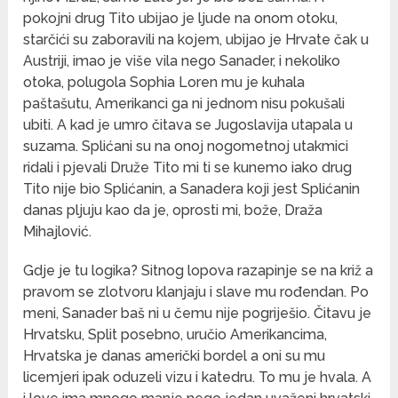
pokojni drug Tito ubijao je ljude na onom otoku,
starčići su zaboravili na kojem, ubijao je Hrvate čak u
Austriji, imao je više vila nego Sanader, i nekoliko
otoka, polugola Sophia Loren mu je kuhala
paštašutu, Amerikanci ga ni jednom nisu pokušali
ubiti. A kad je umro čitava se Jugoslavija utapala u
suzama. Splićani su na onoj nogometnoj utakmici
ridali i pjevali Druže Tito mi ti se kunemo iako drug
Tito nije bio Splićanin, a Sanadera koji jest Splićanin
danas pljuju kao da je, oprosti mi, bože, Draža
Mihajlović.
Gdje je tu logika? Sitnog lopova razapinje se na križ a
pravom se zlotvoru klanjaju i slave mu rođendan. Po
meni, Sanader baš ni u čemu nije pogriješio. Čitavu je
Hrvatsku, Split posebno, uručio Amerikancima,
Hrvatska je danas američki bordel a oni su mu
licemjeri ipak oduzeli vizu i katedru. To mu je hvala. A