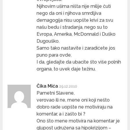
Njihovim ušima ništa nije milije čuti
nego da oni i njihova smrdljiva
demagogija nisu uopšte krivi za svu
našu bedu i stradanja, nego su to
Evropa, Amerika, McDonnald i Duško
Dugouško.
Samo tako nastavite i zaradićete jos
puno para ovde.
I da, gledajte da ubacite što više polnih
organa, to uvek daje težinu.
Čika Mića
29.12.2010
Pametni Slavene,
verovao ili ne, mene oni koji nešto
dobro rade uopšte ne motiviraju na
komentar, a i zašto bi ?
Ono što mene motivira na komentar je
glupost udružena sa hipokrizijom –