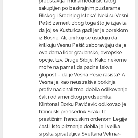
predstavlja “muhamedanski talog
sakupljen po beskrajnim pustarama
Bliskog i Srednjeg Istoka”. Neki su Vesni
Pešić zamerili zbog toga što je izjavila
da joj se Kusturica gadi jer je poreklom
iz Bosne. Ali, oni koji se usuđuju da
kritikuju Vesnu Pešić zaboravljaju da je
ova dama lider građanske, evropske
opcije, tzv. Druge Srbije. Kako nekome
može na pamet da padne takva
glupost – da je Vesna Pešić rasista? A
Vesna je, kao neustrašiva borkinja
protiv nacionalizma, dobila odlikovanje
čak i od američkog predsednika
Klintona! Borku Pavićević odlikovao je
francuski predsednik Širak i to
prestižnim francuskim ordenom Legije
časti. Isto priznanje dobila je i velika
srpska spisateljica Svetlana Velmar-