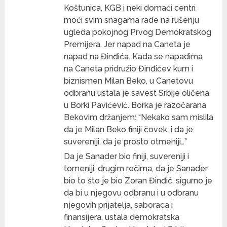
Koštunica, KGB i neki domaći centri
moći svim snagama rade na rušenju
ugleda pokojnog Prvog Demokratskog
Premijera. Jer napad na Caneta je
napad na Đinđića. Kada se napadima
na Caneta pridružio Đinđićev kum i
biznismen Milan Beko, u Canetovu
odbranu ustala je savest Srbije oličena
u Borki Pavićević. Borka je razočarana
Bekovim držanjem: “Nekako sam mislila
da je Milan Beko finiji čovek, i da je
suvereniji, da je prosto otmeniji…”
Da je Sanader bio finiji, suvereniji i
tomeniji, drugim rečima, da je Sanader
bio to što je bio Zoran Đinđić, sigurno je
da bi u njegovu odbranu i u odbranu
njegovih prijatelja, saboraca i
finansijera, ustala demokratska