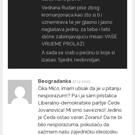
Vedrana Rudan piše zbog
kromanjonaca kao što si ti i
uznemirava te jer glasno i jasno
naglašava jednu, za tebe i tebi
slične zabrinjavajuću misao: VAŠE
VRIJEME PROLAZI.
A sada se vrati u pećinu iz koje si
izašao. Sjedni, nedovoljan.
Beograđanka
27.12.2010
Čika Mićo, imam utisak da je u pitanju
nesporazum!? Pa i ja sam pristalica
Liberalno-demokratske partije Čede
Jovanovića! Mi smo saveznici! Jedino
je Čeda ostao veran Zoranu! Da ne bi
bilo nesporazuma, pokušaću da
sažmem našu zajedničku ideološku