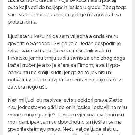
dočeka Božić uredan. Moja se kuća nalazi pokraj
puta koji vodi do najljepših jaslica u gradu. Zbog toga
sam stalno morala odlagati grablje i razgovarati sa
prolaznicima.
Ljudi stanu, kažu mi da sam vrijedna a onda krenu
govoriti o Sanaderu. Svi ga žale. Jedan gospodin je
rekao kako se nada da će se nesretnik vratiti u
Hrvatsku jer mu smiju suditi samo za ono zbog čega
traže izručenje a to je afera sa Fimom, a za Hypo-
banku mu ne smiju suditi jer ga za to još nisu ni
optužili, uz dobre odvjetnike sirotan će prije izaći iz
zatvora nego ući…
Naši mi ljudi idu na živce, svi su doktori prava. Zašto
nisu jednostavno otišli do onih jaslica i ostavili na miru
mene i moje grablje? Ja nisam vjernica, ovi dani nisu
moji dani, ipak sam se dobrohotno smiješila i svima
govorila da imaju pravo. Neću valjda ljude slati u…,