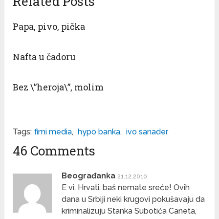
Related Posts
Papa, pivo, pička
Nafta u čadoru
Bez \”heroja\”, molim
Tags:
fimi media
,
hypo banka
,
ivo sanader
46 Comments
Beograđanka
21.12.2010
E vi, Hrvati, baš nemate sreće! Ovih
dana u Srbiji neki krugovi pokušavaju da
kriminalizuju Stanka Subotića Caneta,