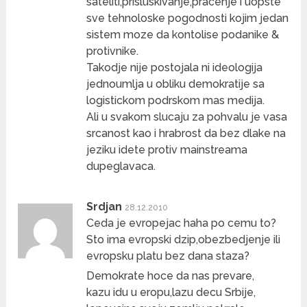
sateliti,prisluskivanje,pracenje i uopste
sve tehnoloske pogodnosti kojim jedan
sistem moze da kontolise podanike &
protivnike.
Takodje nije postojala ni ideologija
jednoumlja u obliku demokratije sa
logistickom podrskom mas medija.
Ali u svakom slucaju za pohvalu je vasa
srcanost kao i hrabrost da bez dlake na
jeziku idete protiv mainstreama
dupeglavaca.
Srdjan
28.12.2010
Ceda je evropejac haha po cemu to?
Sto ima evropski dzip,obezbedjenje ili
evropsku platu bez dana staza?
Demokrate hoce da nas prevare,
kazu idu u eropu,lazu decu Srbije,