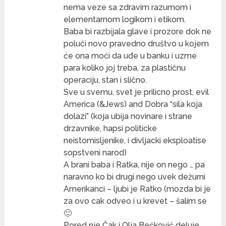
nema veze sa zdravim razumom i
elementarnom logikom i etikom.
Baba bi razbijala glave i prozore dok ne
poluči novo pravedno društvo u kojem
će ona moći da uđe u banku i uzme
para koliko joj treba, za plastičnu
operaciju, stan i slično.
Sve u svemu, svet je prilicno prost, evil
America (&Jews) and Dobra “sila koja
dolazi” (koja ubija novinare i strane
drzavnike, hapsi politicke
neistomisljenike, i divljacki eksploatise
sopstveni narod)
A brani baba i Ratka, nije on nego … pa
naravno ko bi drugi nego uvek dežurni
Amerikanci – ljubi je Ratko (mozda bi je
za ovo cak odveo i u krevet – šalim se
🙂
Pored nje Čak i Olja Bećković deluje