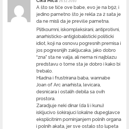
Čika Mića
26.12.2010
A što se tiče ove babe, evo je na b92, i
jedino pametno što je rekla za 2 sata je
da ne misli da je previše pametna.
Plitkoumni, iskompleksirani, antiprotivni,
anarhisticko-antiglobalisticki politicki
idiot, koji na osnovu pogresnih premisa i
jos pogresnijih zakljucaka, jako dobro
“zna” sta ne valja, ali nema ni najblazu
predstavu o tome sta je dobro i kako bi
trebalo.
Hladna i frustrirana baba, wannabe
Joan of Arc anarhista, levicara,
desnicara i ostalih debila sa ovih
prostora.
Zaradjuje neki dinar (da li i kunu)
iskljucivo šokirajuci lokalne dupeglavce
eksplicitnim pominjanjem polnih organa
i polnih akata, jer sve ostalo sto lupeta