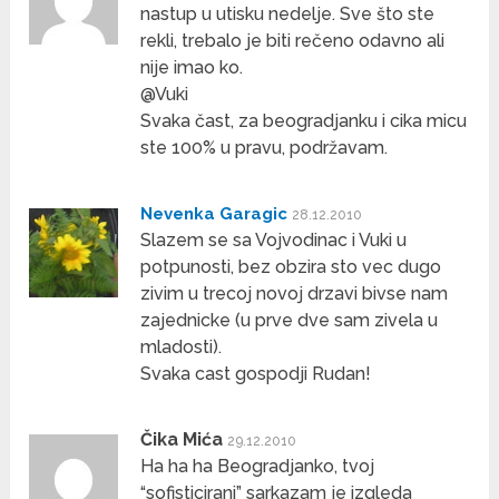
nastup u utisku nedelje. Sve što ste
rekli, trebalo je biti rečeno odavno ali
nije imao ko.
@Vuki
Svaka čast, za beogradjanku i cika micu
ste 100% u pravu, podržavam.
Nevenka Garagic
28.12.2010
Slazem se sa Vojvodinac i Vuki u
potpunosti, bez obzira sto vec dugo
zivim u trecoj novoj drzavi bivse nam
zajednicke (u prve dve sam zivela u
mladosti).
Svaka cast gospodji Rudan!
Čika Mića
29.12.2010
Ha ha ha Beogradjanko, tvoj
“sofisticirani” sarkazam je izgleda