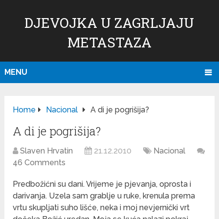
DJEVOJKA U ZAGRLJAJU
METASTAZA
MENU
Home
Nacional
A di je pogrišija?
A di je pogrišija?
Slaven Hrvatin
21.12.2010
Nacional
46 Comments
Predbožićni su dani. Vrijeme je pjevanja, oprosta i
darivanja. Uzela sam grablje u ruke, krenula prema
vrtu skupljati suho lišće, neka i moj nevjernički vrt