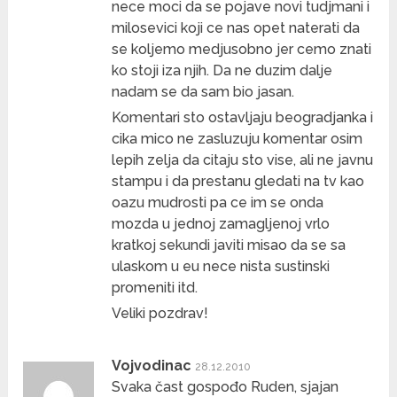
nece moci da se pojave novi tudjmani i
milosevici koji ce nas opet naterati da
se koljemo medjusobno jer cemo znati
ko stoji iza njih. Da ne duzim dalje
nadam se da sam bio jasan.
Komentari sto ostavljaju beogradjanka i
cika mico ne zasluzuju komentar osim
lepih zelja da citaju sto vise, ali ne javnu
stampu i da prestanu gledati na tv kao
oazu mudrosti pa ce im se onda
mozda u jednoj zamagljenoj vrlo
kratkoj sekundi javiti misao da se sa
ulaskom u eu nece nista sustinski
promeniti itd.
Veliki pozdrav!
Vojvodinac
28.12.2010
Svaka čast gospođo Ruden, sjajan