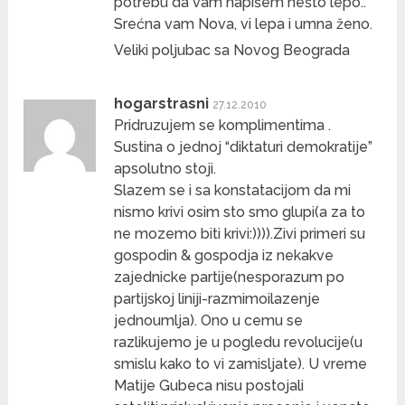
potrebu da vam napišem nešto lepo..
Srećna vam Nova, vi lepa i umna ženo.
Veliki poljubac sa Novog Beograda
hogarstrasni
27.12.2010
Pridruzujem se komplimentima .
Sustina o jednoj “diktaturi demokratije”
apsolutno stoji.
Slazem se i sa konstatacijom da mi
nismo krivi osim sto smo glupi(a za to
ne mozemo biti krivi:)))).Zivi primeri su
gospodin & gospodja iz nekakve
zajednicke partije(nesporazum po
partijskoj liniji-razmimoilazenje
jednoumlja). Ono u cemu se
razlikujemo je u pogledu revolucije(u
smislu kako to vi zamisljate). U vreme
Matije Gubeca nisu postojali