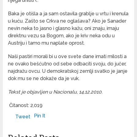
njega uhititi\”.
Baka je otišla a ja sam ostavila grablje u vrtu i krenula
u kuću. Zašto se Crkva ne oglašava? Ako je Sanader
nevin neka to jasno i glasno kažu, oni znaju, imaju
direktnu vezu sa Bogom, ako je kriv neka odu u
Austriju i tamo mu naplate oprost.
Naši pastiri morali bi u ove svete dane imati milosti a
ne ovako bešćutno od sebe odbaciti svoju, do jučer,
najdražu ovcu. U demokratskoj zemlji svatko je janje
dok mu se ne dokaže da je vuk.
Tekst je objavljen u Nacionalu, 14.12.2010.
Čitanost:
2,019
Pin It
Tweet