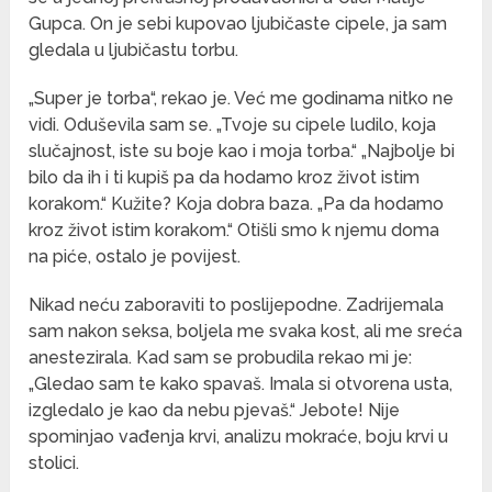
Gupca. On je sebi kupovao ljubičaste cipele, ja sam
gledala u ljubičastu torbu.
„Super je torba“, rekao je. Već me godinama nitko ne
vidi. Oduševila sam se. „Tvoje su cipele ludilo, koja
slučajnost, iste su boje kao i moja torba.“ „Najbolje bi
bilo da ih i ti kupiš pa da hodamo kroz život istim
korakom.“ Kužite? Koja dobra baza. „Pa da hodamo
kroz život istim korakom.“ Otišli smo k njemu doma
na piće, ostalo je povijest.
Nikad neću zaboraviti to poslijepodne. Zadrijemala
sam nakon seksa, boljela me svaka kost, ali me sreća
anestezirala. Kad sam se probudila rekao mi je:
„Gledao sam te kako spavaš. Imala si otvorena usta,
izgledalo je kao da nebu pjevaš.“ Jebote! Nije
spominjao vađenja krvi, analizu mokraće, boju krvi u
stolici.