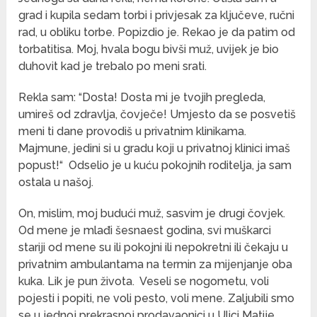
grad i kupila sedam torbi i privjesak za ključeve, ručni
rad, u obliku torbe. Popizdio je. Rekao je da patim od
torbatitisa. Moj, hvala bogu bivši muž, uvijek je bio
duhovit kad je trebalo po meni srati.
Rekla sam: “Dosta! Dosta mi je tvojih pregleda,
umireš od zdravlja, čovječe! Umjesto da se posvetiš
meni ti dane provodiš u privatnim klinikama.
Majmune, jedini si u gradu koji u privatnoj klinici imaš
popust!“
Odselio je u kuću pokojnih roditelja, ja sam
ostala u našoj.
On, mislim, moj budući muž, sasvim je drugi čovjek.
Od mene je mlađi šesnaest godina, svi muškarci
stariji od mene su ili pokojni ili nepokretni ili čekaju u
privatnim ambulantama na termin za mijenjanje oba
kuka. Lik je pun života.
Veseli se nogometu, voli
pojesti i popiti, ne voli pesto, voli mene. Zaljubili smo
se u jednoj prekrasnoj prodavaonici u Ulici Matije