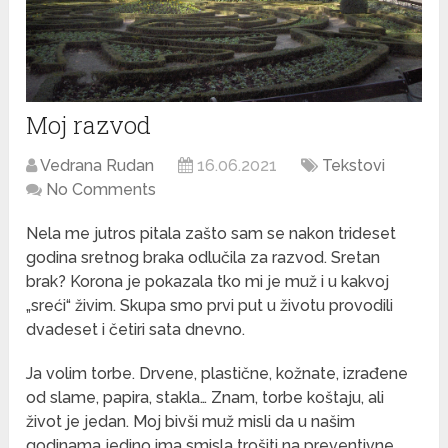
Moj razvod
Vedrana Rudan
16.06.2021
Tekstovi
No Comments
Nela me jutros pitala zašto sam se nakon trideset
godina sretnog braka odlučila za razvod. Sretan
brak? Korona je pokazala tko mi je muž i u kakvoj
„sreći“ živim. Skupa smo prvi put u životu provodili
dvadeset i četiri sata dnevno.
Ja volim torbe. Drvene, plastične, kožnate, izrađene
od slame, papira, stakla… Znam, torbe koštaju, ali
život je jedan. Moj bivši muž misli da u našim
godinama jedino ima smisla trošiti na preventivne