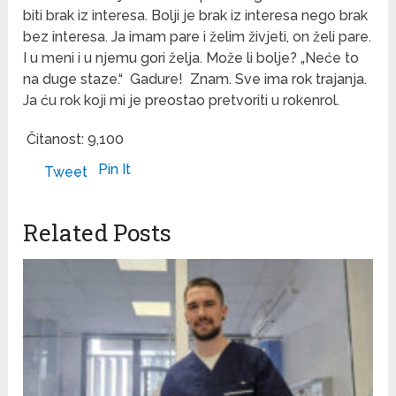
biti brak iz interesa. Bolji je brak iz interesa nego brak
bez interesa. Ja imam pare i želim živjeti, on želi pare.
I u meni i u njemu gori želja. Može li bolje? „Neće to
na duge staze.“
Gadure!
Znam. Sve ima rok trajanja.
Ja ću rok koji mi je preostao pretvoriti u rokenrol.
Čitanost:
9,100
Pin It
Tweet
Related Posts