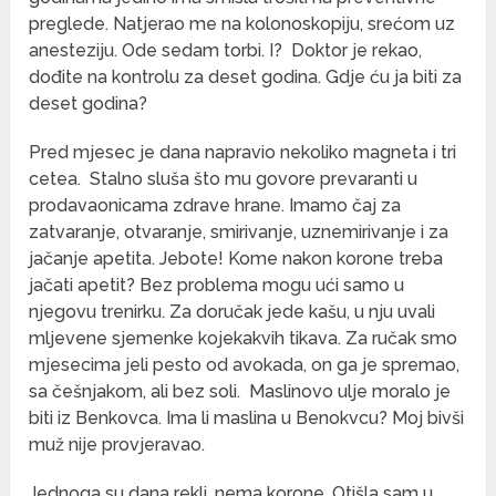
preglede. Natjerao me na kolonoskopiju, srećom uz
anesteziju. Ode sedam torbi. I?
Doktor je rekao,
dođite na kontrolu za deset godina. Gdje ću ja biti za
deset godina?
Pred mjesec je dana napravio nekoliko magneta i tri
cetea.
Stalno sluša što mu govore prevaranti u
prodavaonicama zdrave hrane. Imamo čaj za
zatvaranje, otvaranje, smirivanje, uznemirivanje i za
jačanje apetita. Jebote! Kome nakon korone treba
jačati apetit? Bez problema mogu ući samo u
njegovu trenirku. Za doručak jede kašu, u nju uvali
mljevene sjemenke kojekakvih tikava. Za ručak smo
mjesecima jeli pesto od avokada, on ga je spremao,
sa češnjakom, ali bez soli.
Maslinovo ulje moralo je
biti iz Benkovca. Ima li maslina u Benokvcu? Moj bivši
muž nije provjeravao.
Jednoga su dana rekli, nema korone. Otišla sam u