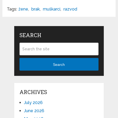
Tags:
žene
,
brak
,
muškarci
,
razvod
SEARCH
Search
ARCHIVES
July 2026
June 2026