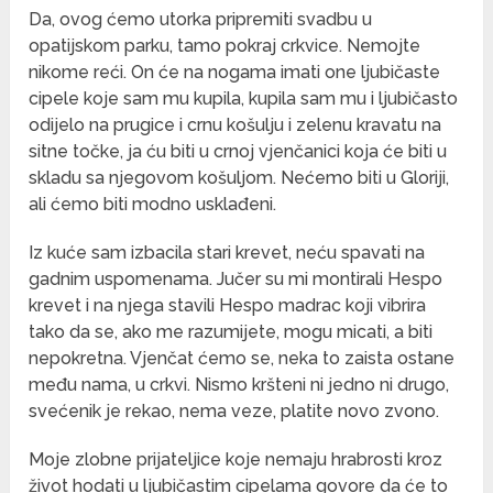
Da, ovog ćemo utorka pripremiti svadbu u
opatijskom parku, tamo pokraj crkvice. Nemojte
nikome reći. On će na nogama imati one ljubičaste
cipele koje sam mu kupila, kupila sam mu i ljubičasto
odijelo na prugice i crnu košulju i zelenu kravatu na
sitne točke, ja ću biti u crnoj vjenčanici koja će biti u
skladu sa njegovom košuljom. Nećemo biti u Gloriji,
ali ćemo biti modno usklađeni.
Iz kuće sam izbacila stari krevet, neću spavati na
gadnim uspomenama. Jučer su mi montirali Hespo
krevet i na njega stavili Hespo madrac koji vibrira
tako da se, ako me razumijete, mogu micati, a biti
nepokretna. Vjenčat ćemo se, neka to zaista ostane
među nama, u crkvi. Nismo kršteni ni jedno ni drugo,
svećenik je rekao, nema veze, platite novo zvono.
Moje zlobne prijateljice koje nemaju hrabrosti kroz
život hodati u ljubičastim cipelama govore da će to