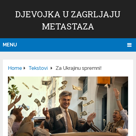
DJEVOJKA U ZAGRLJAJU
METASTAZA
MENU
Home
Tekstovi
Za Ukrajinu spremni!