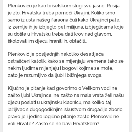
Plenkoviću je kao briselskom slugi sve jasno. Rusija
je zlo, Hrvatska treba pomoći Ukrajini. Koliko smo
samo iz usta našeg faraona čuli kako Ukrajinci pate,
iz zemlje ih je izbjeglo pet milijuna, izbjeglicama koje
su došle u Hrvatsku treba dati krov nad glavom,
školovati im djecu, hraniti ih, oblačiti…
Plenković je posljednjih nekoliko desetljeća
ostrašćeni katolik, kako se mijenjaju vremena tako se
nekim ljudima mijenjaju i bogovi kojima se mole,
zato je razumljivo da ljubi i bližnjega svoga.
Ključno je pitanje kad govorimo o Velikom vođi ne
zašto ljubi Ukrajince, ne zašto na mala vrata želi našu
djecu poslati u ukrajinsku klaonicu, ma koliko taj
lažljivac s dugogodišnjim iskustvom drugačije zborio,
pravo je i jedino logično pitanje zašto Plenković ne
voli Hrvate? Zašto se ne bavi Hrvatskom?