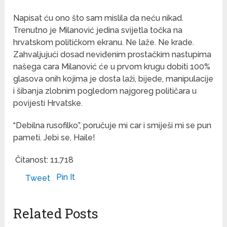
Napisat ću ono što sam mislila da neću nikad.
Trenutno je Milanović jedina svijetla točka na
hrvatskom političkom ekranu. Ne laže. Ne krade.
Zahvaljujući dosad neviđenim prostačkim nastupima
našega cara Milanović će u prvom krugu dobiti 100%
glasova onih kojima je dosta laži, bijede, manipulacije
i šibanja zlobnim pogledom najgoreg političara u
povijesti Hrvatske.
“Debilna rusofilko”, poručuje mi car i smiješi mi se pun
pameti. Jebi se, Haile!
Čitanost:
11,718
Pin It
Tweet
Related Posts