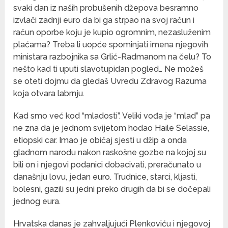
svaki dan iz naših probušenih džepova besramno
izvlači zadnji euro da bi ga strpao na svoj račun i
račun oporbe koju je kupio ogromnim, nezasluženim
plaćama? Treba li uopće spominjati imena njegovih
ministara razbojnika sa Grlić-Radmanom na čelu? To
nešto kad ti uputi slavotupidan pogled… Ne možeš
se oteti dojmu da gledaš Uvredu Zdravog Razuma
koja otvara labrnju.
Kad smo već kod “mladosti”. Veliki vođa je “mlad” pa
ne zna da je jednom svijetom hodao Haile Selassie,
etiopski car. Imao je običaj sjesti u džip a onda
gladnom narodu nakon raskošne gozbe na kojoj su
bili on i njegovi podanici dobacivati, preračunato u
današnju lovu, jedan euro. Trudnice, starci, kljasti,
bolesni, gazili su jedni preko drugih da bi se dočepali
jednog eura.
Hrvatska danas je zahvaljujući Plenkoviću i njegovoj