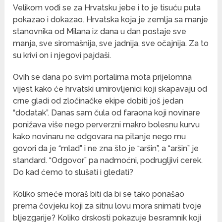
Velikom vođi se za Hrvatsku jebe i to je tisuću puta
pokazao i dokazao. Hrvatska koja je zemlja sa manje
stanovnika od Milana iz dana u dan postaje sve
manja, sve siromašnija, sve jadnija, sve očajnija. Za to
su krivi on i njegovi pajdaši.
Ovih se dana po svim portalima mota prijelomna
vijest kako će hrvatski umirovljenici koji skapavaju od
crne gladi od zločinačke ekipe dobiti još jedan
“dodatak”. Danas sam čula od faraona koji novinare
ponižava više nego perverzni makro bolesnu kurvu
kako novinaru ne odgovara na pitanje nego mu
govori da je “mlad” i ne zna što je “aršin”, a “aršin” je
standard. “Odgovor” pa nadmoćni, podrugljivi cerek.
Do kad ćemo to slušati i gledati?
Koliko smeće moraš biti da bi se tako ponašao
prema čovjeku koji za sitnu lovu mora snimati tvoje
bljezgarije? Koliko drskosti pokazuje besramnik koji