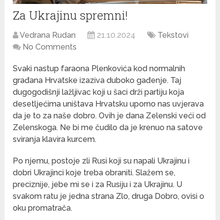
Za Ukrajinu spremni!
Vedrana Rudan
21.10.2024
Tekstovi
No Comments
Svaki nastup faraona Plenkovića kod normalnih
građana Hrvatske izaziva duboko gađenje. Taj
dugogodišnji lažljivac koji u šaci drži partiju koja
desetljećima uništava Hrvatsku uporno nas uvjerava
da je to za naše dobro. Ovih je dana Zelenski veći od
Zelenskoga. Ne bi me čudilo da je krenuo na satove
sviranja klavira kurcem.
Po njemu, postoje zli Rusi koji su napali Ukrajinu i
dobri Ukrajinci koje treba obraniti. Slažem se,
preciznije, jebe mi se i za Rusiju i za Ukrajinu. U
svakom ratu je jedna strana Zlo, druga Dobro, ovisi o
oku promatrača.