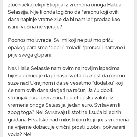
zločinačkoj ekipi Etiopija iz vremena onoga Hailea
Selassija. Nije li onda logično da faraonu koji ovih
dana napinje vratne žile da bi nam laž prodao kao
istinu većina ne vjeruje?
Podnosimo uvrede. Svi mi koji ne pušimo priču
opakog cara smo “debili”, “mladi”, “prorusi” i naravno i
prije svega glupani.
Naš Haile Selassie nam ovim najnovijim ispadima
bijesa poručuje da je naša sveta dužnost da ronimo
suze nad Ukrajinom i da se veselimo “dodatku” koji
će nam ovih dana sletjeti na račun. Ja ću dobiti
stotinjak eura, preračunato u etiopsku valutu iz
vremena onoga Selassija, jedan euro. Svršavam li
zbog toga? Ne! Svršavaju li stotine tisuća bijednih
građana Hrvatske nad milostinjom koju joj s vremena
na vrijeme dobacuje cinični, prosti, zlobni, pokvareni
vođa? Ne!