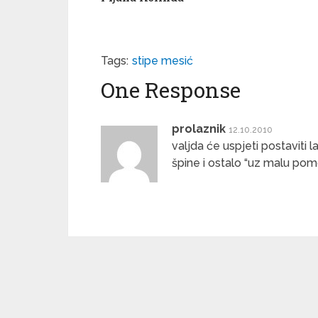
Tags:
stipe mesić
One Response
prolaznik
12.10.2010
valjda će uspjeti postaviti la
špine i ostalo “uz malu pomo