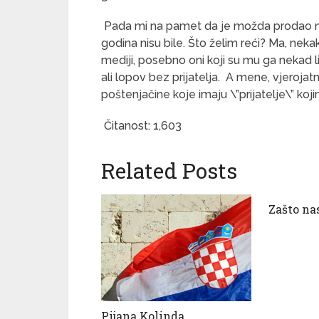
Pada mi na pamet da je možda prodao na
godina nisu bile. Što želim reći? Ma, nek
mediji, posebno oni koji su mu ga nekad li
ali lopov bez prijatelja. A mene, vjerojat
poštenjačine koje imaju \”prijatelje\” koji
Čitanost:
1,603
Related Posts
Zašto nas
Pijana Kolinda