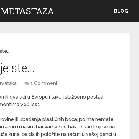
 METASTAZA
BLOG
 ste…
dje ste…
rvatska
1 Comment
ili dva ući u Evropu i tako i službeno postati
gmentima već jest.
mirovine ili ubadanja plastičnih boca, pojma nemate
 račun u našim bankama nije baš posao koji se ne
suća kuna, pa da ih položite na račun u vašoj banci u