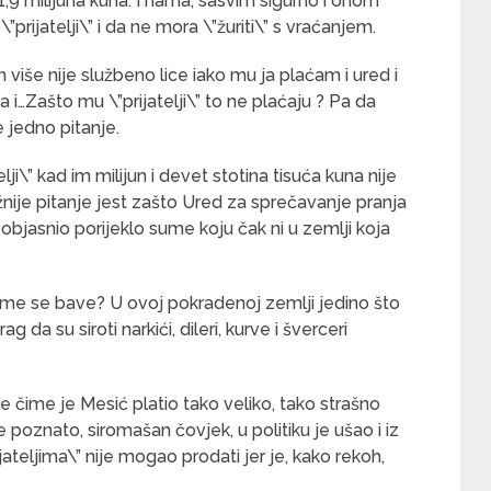
 1,9 milijuna kuna. I nama, sasvim sigurno i onom
”prijatelji\” i da ne mora \”žuriti\” s vraćanjem.
više nije službeno lice iako mu ja plaćam i ured i
ra i…Zašto mu \”prijatelji\” to ne plaćaju ? Pa da
 jedno pitanje.
ji\” kad im milijun i devet stotina tisuća kuna nije
ažnije pitanje jest zašto Ured za sprečavanje pranja
objasnio porijeklo sume koju čak ni u zemlji koja
čime se bave? U ovoj pokradenoj zemlji jedino što
ag da su siroti narkići, dileri, kurve i šverceri
ke čime je Mesić platio tako veliko, tako strašno
će poznato, siromašan čovjek, u politiku je ušao i iz
jateljima\” nije mogao prodati jer je, kako rekoh,