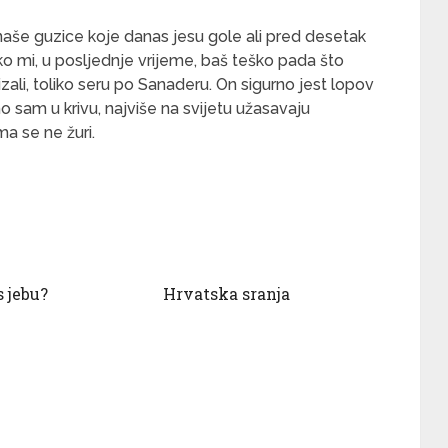
še guzice koje danas jesu gole ali pred desetak
ako mi, u posljednje vrijeme, baš teško pada što
zali, toliko seru po Sanaderu. On sigurno jest lopov
no sam u krivu, najviše na svijetu užasavaju
ma se ne žuri.
 jebu?
Hrvatska sranja