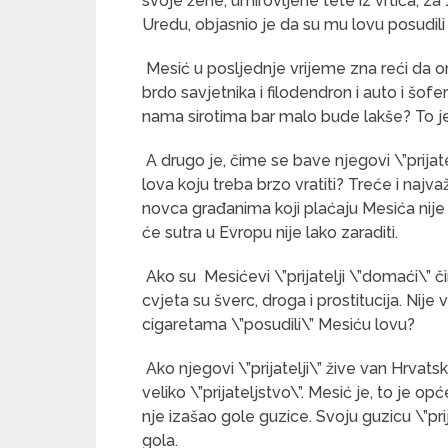
svoje žene, umirovljene tete iz vrtića, za
Uredu, objasnio je da su mu lovu posudili \
Mesić u posljednje vrijeme zna reći da on 
brdo savjetnika i filodendron i auto i šofe
nama sirotima bar malo bude lakše? To je
A drugo je, čime se bave njegovi \”prijatel
lova koju treba brzo vratiti? Treće i najv
novca građanima koji plaćaju Mesića nije 
će sutra u Evropu nije lako zaraditi.
Ako su Mesićevi \”prijatelji \”domaći\” 
cvjeta su šverc, droga i prostitucija. Nije vr
cigaretama \”posudili\” Mesiću lovu?
Ako njegovi \”prijatelji\” žive van Hrvats
veliko \”prijateljstvo\”. Mesić je, to je op
nje izašao gole guzice. Svoju guzicu \”pri
gola.