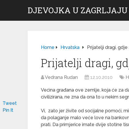
DJEVOJKA U ZAGRLJAJU
Home
Hrvatska
Prijatelji dragi, gdje
Prijatelji dragi, g
Vedrana Rudan
12.10.2010
H
Većina građana ove zemlje, koja će za dan 
civilizirana, ne zna da ona to u nekim se
Tweet
Pin It
Vi, zato jer živite od socijalne pomoći, 
da polaganje malo veće love na bankovni
prati. Da primjerice imate dvije stotine ti