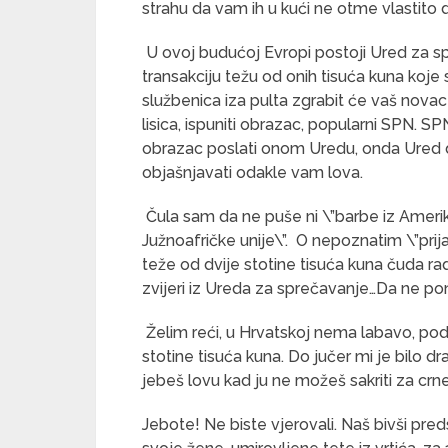
strahu da vam ih u kući ne otme vlastito d
U ovoj budućoj Evropi postoji Ured za sp
transakciju težu od onih tisuća kuna ko
službenica iza pulta zgrabit će vaš novac
lisica, ispuniti obrazac, popularni SPN. 
obrazac poslati onom Uredu, onda Ured d
objašnjavati odakle vam lova.
Čula sam da ne puše ni \”barbe iz Amerike
Južnoafričke unije\”. O nepoznatim \”prij
teže od dvije stotine tisuća kuna čuda ra
zvijeri iz Ureda za sprečavanje…Da ne po
Želim reći, u Hrvatskoj nema labavo, pod 
stotine tisuća kuna. Do jučer mi je bilo
jebeš lovu kad ju ne možeš sakriti za crne 
Jebote! Ne biste vjerovali. Naš bivši pre