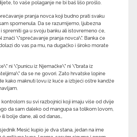
ijete, to vaše polaganje ne bi baš lišo prošlo.
rečavanje pranja novca koji budno prati svaku
je sam spomenula. Da se razumijemo, ljubezna
 i spremiti ga u svoju banku ali istovremeno će,
SPN znači \”sprečavanje pranja novca\”. Banka će
olazi do vas pa mu, na dugačko i široko morate
\” ni \”punicu iz Njemačke\” ni \”brata iz
ateljima\” da se ne govori. Zato hrvatske lopine
de kako maknuti lovu iz kuće a izbjeći oštre kandže
navljam.
kontrolom su svi razbojnici koji imaju više od dvije
 drago da sam daleko od mangupa sa tolikom lovom,
ili bolje dane, ali od danas…
dsjednik Mesić kupio je dva stana, jedan na ime