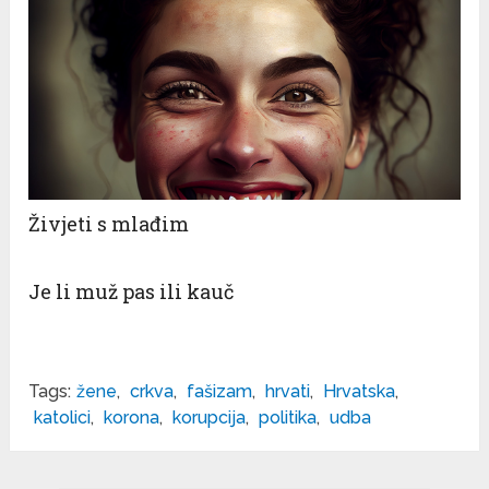
Živjeti s mlađim
Je li muž pas ili kauč
Tags:
žene
,
crkva
,
fašizam
,
hrvati
,
Hrvatska
,
katolici
,
korona
,
korupcija
,
politika
,
udba