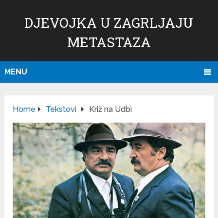
DJEVOJKA U ZAGRLJAJU
METASTAZA
MENU
Home
Tekstovi
Križ na Udbi