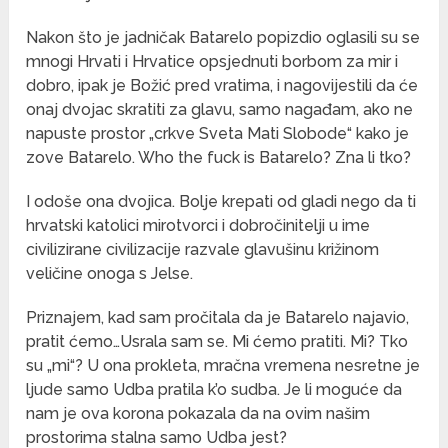
Nakon što je jadničak Batarelo popizdio oglasili su se
mnogi Hrvati i Hrvatice opsjednuti borbom za mir i
dobro, ipak je Božić pred vratima, i nagovijestili da će
onaj dvojac skratiti za glavu, samo nagađam, ako ne
napuste prostor „crkve Sveta Mati Slobode“ kako je
zove Batarelo. Who the fuck is Batarelo? Zna li tko?
I odoše ona dvojica. Bolje krepati od gladi nego da ti
hrvatski katolici mirotvorci i dobročinitelji u ime
civilizirane civilizacije razvale glavušinu križinom
veličine onoga s Jelse.
Priznajem, kad sam pročitala da je Batarelo najavio,
pratit ćemo…Usrala sam se. Mi ćemo pratiti. Mi? Tko
su „mi“? U ona prokleta, mračna vremena nesretne je
ljude samo Udba pratila k’o sudba. Je li moguće da
nam je ova korona pokazala da na ovim našim
prostorima stalna samo Udba jest?