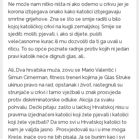
Ne može nam nitko ništa ni ako odemo u crkvu jer je
korona izbjegava onako kako katolici izbjegavaju
smrtne grijehove. Zna se što se smije raditi u bilo
kojoj katoličkoj crkvi na kugli zemaljskoj. Smije se
sjediti, moliti, pjevati, i, ako si dijete, pušiti
velečasnome kurac ili mu dozvoliti da ti ga uvali u
riticu. To su opće poznate radnje protiv kojih ni jedan
pravi katolik neće dignuti glas, ali…
Ali…Dva hrvatska muža, zovu se Mario Valentić i
Šimun Cimerman, fitness treneri kojima je Glas Struke
ukinuo pravo na rad, opstanak i život, rastegnuli su
strunjače u crkvi i tamo vježbali u znak prosvjeda
protiv diskriminatorske odluke. Akcija za svaku
pohvalu. Dečki pitaju: zašto u laičkoj Hrvatskoj nisu u
pravima izjednačeni katolici koji žele pjevati i katolici
koji žele vježbati? Da smo svi u Hrvatskoj katolici to
nam je valjda jasno.
Prosvjedovali su i u ime moga
Kreše, inače ovo ne bih pisala. Ja se bunim kao i svi