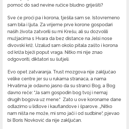
pomoć do sad nevine ručice bludno griješiti?
Sve će proći pa i korona, tješila sam se. Istovremeno
sam bila i ljuta. Za vrijeme prve korone gospodari
naših života zatvorili su mi Krešu, ali su dozvolili
mužjacima s Hvara da bez distance na Jelsi nose
divovski križ. Uzalud sam okolo pitala zašto i korona
od križa bježi poput vraga. Nitko mi nije znao
odgovoriti, diktatori su šutjeli.
Evo opet zatvaranja. Trust mozgova nije zaključao
velike centre jer su u rukama stranaca, a nama
Hrvatima je odavno jasno da su stranci Bog, a Bog
davno reče: “Ja sam gospodin bog tvoj i nemaj
drugih bogova uz mene.“
Zato u ove koronarne dane
odlazimo u lidlove i kauflandove i šparove. „Nitko
nam ništa ne može, mi smo jači i od sudbine“, pjevao
bi Boris Novković da nije zaključan.