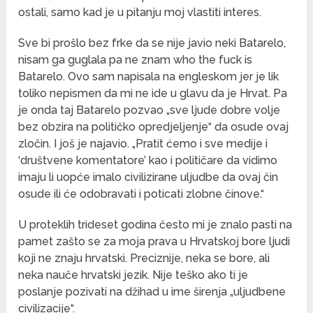
ostali, samo kad je u pitanju moj vlastiti interes.
Sve bi prošlo bez frke da se nije javio neki Batarelo,
nisam ga guglala pa ne znam who the fuck is
Batarelo. Ovo sam napisala na engleskom jer je lik
toliko nepismen da mi ne ide u glavu da je Hrvat. Pa
je onda taj Batarelo pozvao „sve ljude dobre volje
bez obzira na političko opredjeljenje“ da osude ovaj
zločin. I još je najavio. „Pratit ćemo i sve medije i
‘društvene komentatore’ kao i političare da vidimo
imaju li uopće imalo civilizirane uljudbe da ovaj čin
osude ili će odobravati i poticati zlobne činove.“
U proteklih trideset godina često mi je znalo pasti na
pamet zašto se za moja prava u Hrvatskoj bore ljudi
koji ne znaju hrvatski. Preciznije, neka se bore, ali
neka nauče hrvatski jezik. Nije teško ako ti je
poslanje pozivati na džihad u ime širenja „uljudbene
civilizacije“.