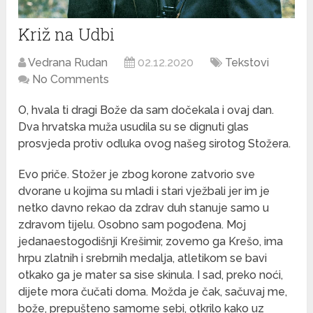
Križ na Udbi
Vedrana Rudan
02.12.2020
Tekstovi
No Comments
O, hvala ti dragi Bože da sam dočekala i ovaj dan.
Dva hrvatska muža usudila su se dignuti glas
prosvjeda protiv odluka ovog našeg sirotog Stožera.
Evo priče. Stožer je zbog korone zatvorio sve
dvorane u kojima su mladi i stari vježbali jer im je
netko davno rekao da zdrav duh stanuje samo u
zdravom tijelu. Osobno sam pogođena. Moj
jedanaestogodišnji Krešimir, zovemo ga Krešo, ima
hrpu zlatnih i srebrnih medalja, atletikom se bavi
otkako ga je mater sa sise skinula. I sad, preko noći,
dijete mora čučati doma. Možda je čak, sačuvaj me,
bože, prepušteno samome sebi, otkrilo kako uz